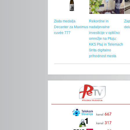
Zlata medalja
Rekordne in
Zap
Decanter za Maximus
nadaljevalne
del
cuvée 777
investicije v optično
omrežje na Ptuju:
KKS Ptuj in Telemach
širita digitalno
prihodnost mesta