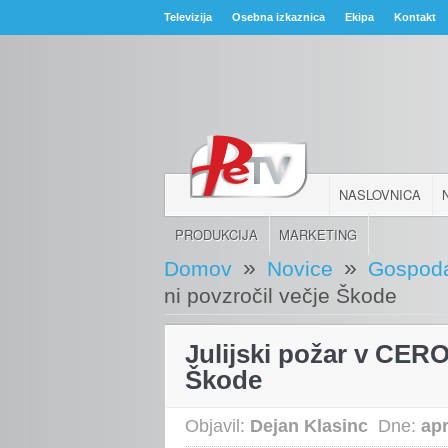
Televizija
Osebna izkaznica
Ekipa
Kontakt
NASLOVNICA
PRODUKCIJA
MARKETING
»
»
Domov
Novice
Gospoda
ni povzročil večje Škode
Julijski požar v CERO
Škode
Objavil:
Dejan Klasinc
Dne:
apr