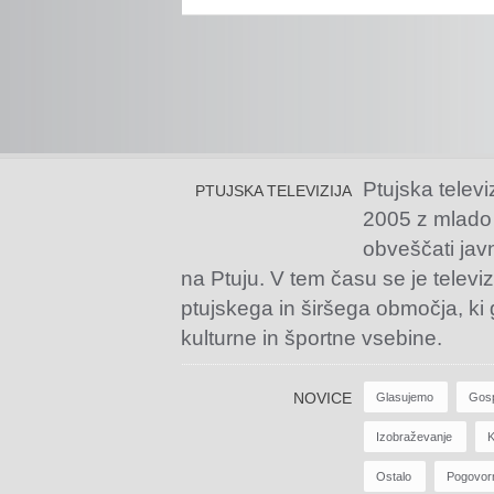
Ptujska televi
PTUJSKA TELEVIZIJA
2005 z mlado
obveščati jav
na Ptuju. V tem času se je televiz
ptujskega in širšega območja, ki
kulturne in športne vsebine.
NOVICE
Glasujemo
Gos
Izobraževanje
K
Ostalo
Pogovor