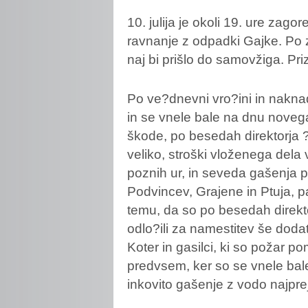
10.
julija je okoli 19. ure zag
ravnanje z odpadki Gajke. Po 
naj bi prišlo do samovžiga. Pri
Po ve?dnevni vro?ini in nakna
in se vnele bale na dnu noveg
škode, po besedah direktorja ?
veliko, stroški vloženega dela
poznih ur, in seveda gašenja pr
Podvincev, Grajene in Ptuja, pa
temu, da so po besedah direktorj
odlo?ili za namestitev še doda
Koter in gasilci, ki so požar po
predvsem, ker so se vnele bale
inkovito gašenje z vodo najprej