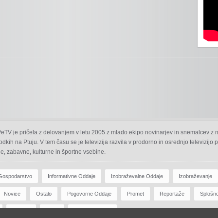
 PeTV je pričela z delovanjem v letu 2005 z mlado ekipo novinarjev in snemalcev z 
odkih na Ptuju. V tem času se je televizija razvila v prodorno in osrednjo televizijo
e, zabavne, kulturne in športne vsebine.
Gospodarstvo
Informativne Oddaje
Izobraževalne Oddaje
Izobraževanje
Novice
Ostalo
Pogovorne Oddaje
Promet
Reportaže
Splošn
Zdravje
Šport
Športne Oddaje