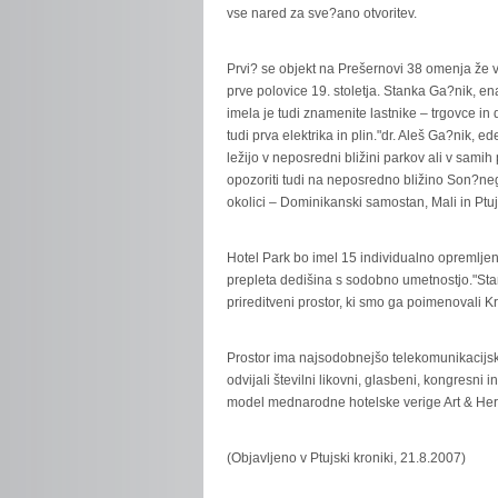
vse nared za sve?ano otvoritev.
Prvi? se objekt na Prešernovi 38 omenja že 
prve polovice 19. stoletja. Stanka Ga?nik, ena
imela je tudi znamenite lastnike – trgovce in 
tudi prva elektrika in plin."dr. Aleš Ga?nik, e
ležijo v neposredni bližini parkov ali v sami
opozoriti tudi na neposredno bližino Son?neg
okolici – Dominikanski samostan, Mali in Ptuj
Hotel Park bo imel 15 individualno opremljen
prepleta dedišina s sodobno umetnostjo."Stan
prireditveni prostor, ki smo ga poimenovali K
Prostor ima najsodobnejšo telekomunikacijsk
odvijali številni likovni, glasbeni, kongresni 
model mednarodne hotelske verige Art & Heri
(Objavljeno v Ptujski kroniki, 21.8.2007)