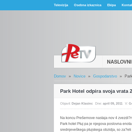
Televizija
Osebna izkaznica
Ekipa
Konta
NASLOVN
»
»
»
Domov
Novice
Gospodarstvo
Park
Park Hotel odpira svoja vrata 
Objavil:
Dejan Klasinc
Dne:
april 09, 2011
V:
G
Na
koncu Prešernove nastaja nov 4 zvezdi?ni 
Park hotel Ptuj pa je njegova poslovna enota.
srednjeveškega ptujskega obzidja, so za?eli 