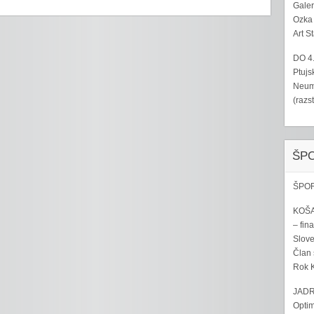
Galer
Ozka 
Art S
DO 4
Ptujs
Neumo
(razs
ŠP
ŠPOR
KOŠA
– fina
Sloven
Član 
Rok K
JADR
Optim