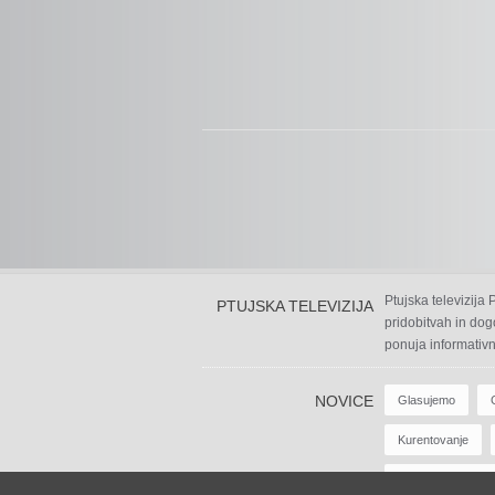
Ptujska televizija
PTUJSKA TELEVIZIJA
pridobitvah in dog
ponuja informativn
NOVICE
Glasujemo
Kurentovanje
Zabavne Oddaje