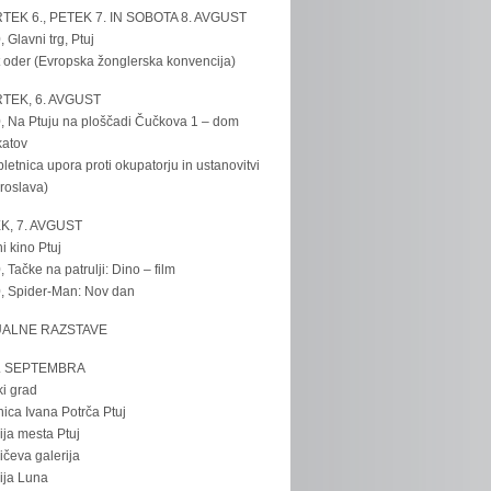
TEK 6., PETEK 7. IN SOBOTA 8. AVGUST
, Glavni trg, Ptuj
 oder (Evropska žonglerska konvencija)
TEK, 6. AVGUST
, Na Ptuju na ploščadi Čučkova 1 – dom
katov
bletnica upora proti okupatorju in ustanovitvi
roslava)
K, 7. AVGUST
i kino Ptuj
, Tačke na patrulji: Dino – film
, Spider-Man: Nov dan
UALNE RAZSTAVE
. SEPTEMBRA
ki grad
nica Ivana Potrča Ptuj
ija mesta Ptuj
ičeva galerija
ija Luna