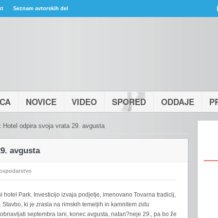
kt
Seznam avtorskih del
ICA
NOVICE
VIDEO
SPORED
ODDAJE
P
 Hotel odpira svoja vrata 29. avgusta
29. avgusta
ospodarstvo
hotel Park. Investicijo izvaja podjetje, imenovano Tovarna tradicij,
 Stavbo, ki je zrasla na rimskih temeljih in kamnitem zidu
obnavljati septembra lani, konec avgusta, natan?neje 29., pa bo že