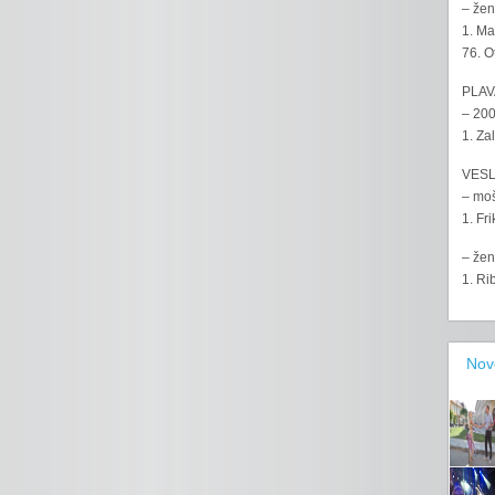
– žen
1. Ma
76. O
PLAV
– 200
1. Za
VESL
– moš
1. Fr
– žen
1. Ri
Nov