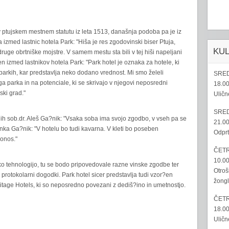
v ptujskem mestnem statutu iz leta 1513, današnja podoba pa je iz
 izmed lastnic hotela Park: "Hiša je res zgodovinski biser Ptuja,
KU
druge obrtniške mojstre. V samem mestu sta bili v tej hiši napeljani
den izmed lastnikov hotela Park: "Park hotel je oznaka za hotele, ki
h parkih, kar predstavlja neko dodano vrednost. Mi smo želeli
SRED
a parka in na potenciale, ki se skrivajo v njegovi neposredni
18.00
ski grad."
Uličn
SRED
ih sob.dr. Aleš Ga?nik: "Vsaka soba ima svojo zgodbo, v vseh pa se
21.00
ka Ga?nik: "V hotelu bo tudi kavarna. V kleti bo poseben
Odprt
ronos."
ČETR
10.00
o tehnologijo, tu se bodo pripovedovale razne vinske zgodbe ter
Otroš
in protokolarni dogodki. Park hotel sicer predstavlja tudi vzor?en
žongl
tage Hotels, ki so neposredno povezani z dediš?ino in umetnostjo.
ČETR
18.00
Uličn