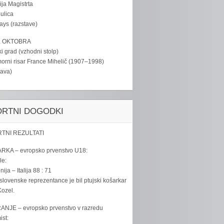
ija Magistrta
ulica
tays (razstave)
. OKTOBRA
ki grad (vzhodni stolp)
rni risar France Mihelič (1907–1998)
tava)
ORTNI DOGODKI
TNI REZULTATI
RKA – evropsko prvenstvo U18:
le:
ija – Italija 88 : 71
slovenske reprezentance je bil ptujski košarkar
ozel.
ANJE – evropsko prvenstvo v razredu
ist: