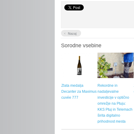
‹
Nazaj
Sorodne vsebine
Zlata medalja
Rekordne in
Decanter za Maximus
nadaljevalne
cuvée 777
investicije v optično
omrežje na Ptuju:
KKS Ptuj in Telemach
širita digitalno
prihodnost mesta