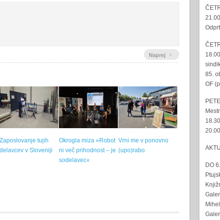
ČETR
21.00
Odprt
ČETR
›
18.00
Naprej
sindi
85. o
OF (p
PETE
Mestn
18.30
20.00
Zaposlovanje tujih
Okrogla miza »Robot
Vrni me v ponovno
AKT
delavcev v Sloveniji
ni več prihodnost – je
(upo)rabo
sodelavec«
DO 6
Ptujs
Knjiž
Galer
Mihel
Galer