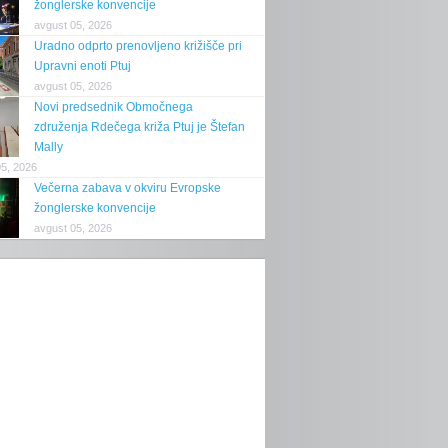
žonglerske konvencije
avgust 05, 2026
Uradno odprto prenovljeno križišče pri
Upravni enoti Ptuj
avgust 05, 2026
Novi predsednik Območnega
združenja Rdečega križa Ptuj je Štefan
Mally
05, 2026
Večerna zabava v okviru Evropske
žonglerske konvencije
avgust 05, 2026