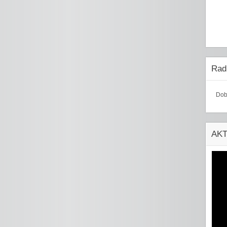
Radi
Dob
AK