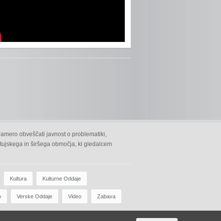
namero obveščati javnost o problematiki,
 ptujskega in širšega območja, ki gledalcem
Kultura
Kulturne Oddaje
o
Verske Oddaje
Video
Zabava