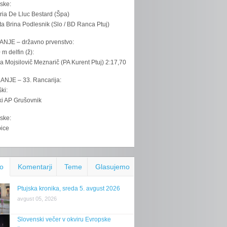
ske:
ria De Lluc Bestard (Špa)
ta Brina Podlesnik (Slo / BD Ranca Ptuj)
ANJE – državno prvenstvo:
 m delfin (ž):
la Mojsilovič Meznarič (PA Kurent Ptuj) 2:17,70
ANJE – 33. Rancarija:
ki:
iki AP Grušovnik
ske:
bice
o
Komentarji
Teme
Glasujemo
Ptujska kronika, sreda 5. avgust 2026
avgust 05, 2026
Slovenski večer v okviru Evropske