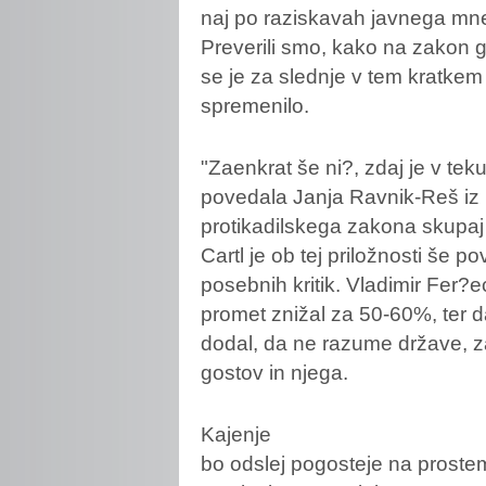
naj po raziskavah javnega mnen
Preverili smo, kako na zakon gl
se je za slednje v tem kratkem
spremenilo.
"Zaenkrat še ni?, zdaj je v tek
povedala Janja Ravnik-Reš iz k
protikadilskega zakona skupaj z
Cartl je ob tej priložnosti še p
posebnih kritik. Vladimir Fer?e
promet znižal za 50-60%, ter 
dodal, da ne razume države, za
gostov in njega.
Kajenje
bo odslej pogosteje na prostem