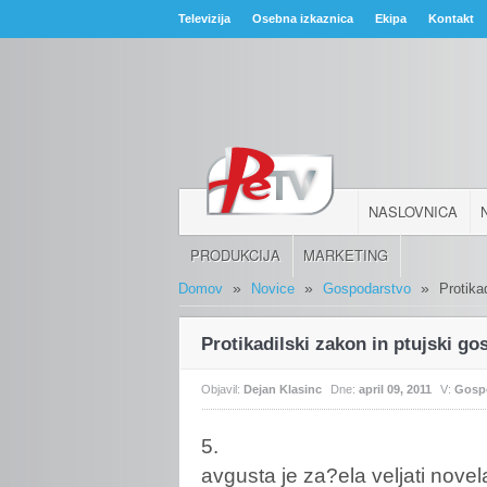
Televizija
Osebna izkaznica
Ekipa
Kontakt
NASLOVNICA
PRODUKCIJA
MARKETING
»
»
»
Domov
Novice
Gospodarstvo
Protika
Protikadilski zakon in ptujski gos
Objavil:
Dejan Klasinc
Dne:
april 09, 2011
V:
Gosp
5.
avgusta
je za?ela veljati nove