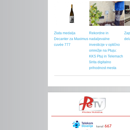
Zlata medalja
Rekordne in
Zap
Decanter za Maximus
nadaljevalne
del
cuvée 777
investicije v optično
omrežje na Ptuju:
KKS Ptuj in Telemach
širita digitalno
prihodnost mesta