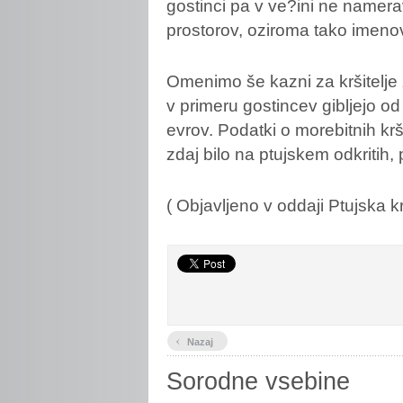
gostinci pa v ve?ini ne namera
prostorov, oziroma tako imenov
Omenimo še kazni za kršitelje 
v primeru gostincev gibljejo o
evrov. Podatki o morebitnih krši
zdaj bilo na ptujskem odkritih,
( Objavljeno v oddaji Ptujska 
‹
Nazaj
Sorodne vsebine