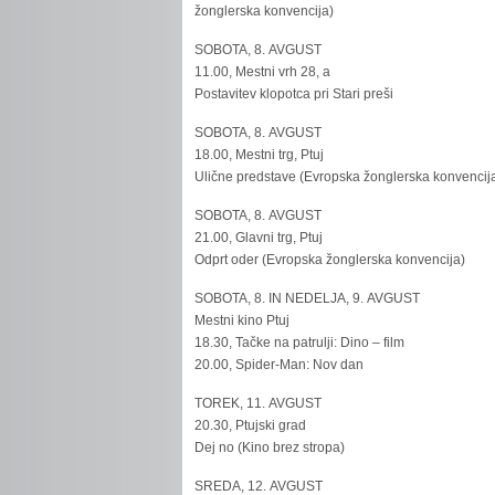
žonglerska konvencija)
SOBOTA, 8. AVGUST
11.00, Mestni vrh 28, a
Postavitev klopotca pri Stari preši
SOBOTA, 8. AVGUST
18.00, Mestni trg, Ptuj
Ulične predstave (Evropska žonglerska konvencij
SOBOTA, 8. AVGUST
21.00, Glavni trg, Ptuj
Odprt oder (Evropska žonglerska konvencija)
SOBOTA, 8. IN NEDELJA, 9. AVGUST
Mestni kino Ptuj
18.30, Tačke na patrulji: Dino – film
20.00, Spider-Man: Nov dan
TOREK, 11. AVGUST
20.30, Ptujski grad
Dej no (Kino brez stropa)
SREDA, 12. AVGUST