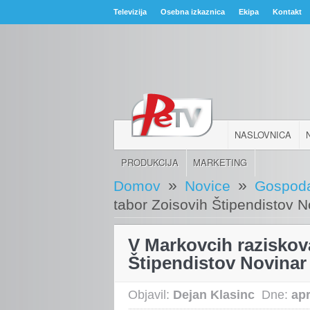
Televizija
Osebna izkaznica
Ekipa
Kontakt
NASLOVNICA
PRODUKCIJA
MARKETING
»
»
Domov
Novice
Gospoda
tabor Zoisovih Štipendistov 
V Markovcih raziskov
Štipendistov Novinar
Objavil:
Dejan Klasinc
Dne:
apr