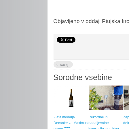
Objavljeno v oddaji Ptujska kr
‹
Nazaj
Sorodne vsebine
Zlata medalja
Rekordne in
Zap
Decanter za Maximus
nadaljevalne
del
cuvée 777
investicije v optično