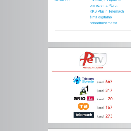
omrežje na Ptuju:
KKS Ptuj in Telemach
širita digitalno
prihodnost mesta