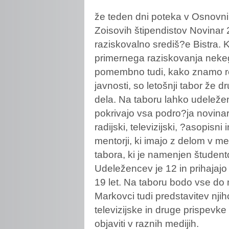
že
teden dni poteka v Osnovni 
Zoisovih štipendistov Novinar 
raziskovalno središ?e Bistra. K
primernega raziskovanja neke
pomembno tudi, kako znamo rez
javnosti, so letošnji tabor že 
dela. Na taboru lahko udeležen
pokrivajo vsa podro?ja novina
radijski, televizijski, ?asopisni
mentorji, ki imajo z delom v me
tabora, ki je namenjen študentom
Udeležencev je 12 in prihajajo 
19 let. Na taboru bodo vse do n
Markovci tudi predstavitev nji
televizijske in druge prispevke
objaviti v raznih medijih.