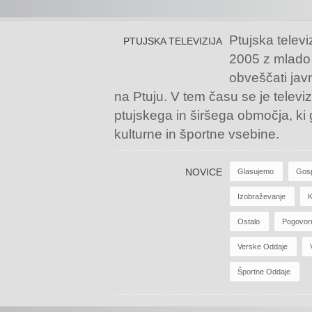
Ptujska televi
PTUJSKA TELEVIZIJA
2005 z mlado
obveščati jav
na Ptuju. V tem času se je televiz
ptujskega in širšega območja, ki
kulturne in športne vsebine.
NOVICE
Glasujemo
Gos
Izobraževanje
K
Ostalo
Pogovor
Verske Oddaje
Športne Oddaje