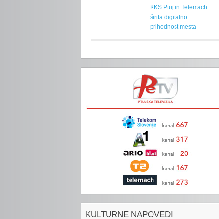
KKS Ptuj in Telemach
širita digitalno
prihodnost mesta
KULTURNE NAPOVEDI