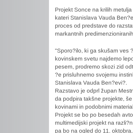
Projekt
Sonce na krilih metulja
kateri Stanislava Vauda Ben?ev
proces od predstave do razstav
markantnih predimenzioniranih
"Sporo?ilo, ki ga skušam ves ?
kovinskem svetu najdemo lepo
pesem, prodremo skozi zid odtu
?e prisluhnemo svojemu instink
Stanislava Vauda Ben?evi?.
Razstavo je odprl župan Mestne
da podpira takšne projekte, še 
kovinami in podobnimi material
Projekt se bo po besedah avtori
multimedijski projekt na razli?n
pa bo na ogled do 11. oktobra.