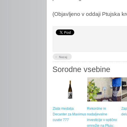
(Objavljeno v oddaji Ptujska k
‹
Nazaj
Sorodne vsebine
Zlata medalja
Rekordne in
Zap
Decanter za Maximus
nadaljevalne
del
cuvée 777
investicije v optično
omrežje na Ptuju: