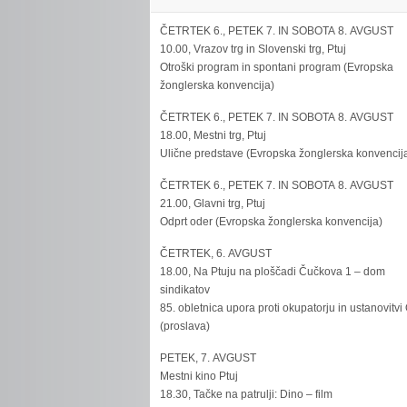
ČETRTEK 6., PETEK 7. IN SOBOTA 8. AVGUST
10.00, Vrazov trg in Slovenski trg, Ptuj
Otroški program in spontani program (Evropska
žonglerska konvencija)
ČETRTEK 6., PETEK 7. IN SOBOTA 8. AVGUST
18.00, Mestni trg, Ptuj
Ulične predstave (Evropska žonglerska konvencij
ČETRTEK 6., PETEK 7. IN SOBOTA 8. AVGUST
21.00, Glavni trg, Ptuj
Odprt oder (Evropska žonglerska konvencija)
ČETRTEK, 6. AVGUST
18.00, Na Ptuju na ploščadi Čučkova 1 – dom
sindikatov
85. obletnica upora proti okupatorju in ustanovitvi
(proslava)
PETEK, 7. AVGUST
Mestni kino Ptuj
18.30, Tačke na patrulji: Dino – film