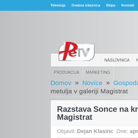
Televizija
Osebna izkaznica
Ekipa
Kontakt
NASLOVNICA
PRODUKCIJA
MARKETING
»
»
Domov
Novice
Gospoda
metulja v galeriji Magistrat
Razstava Sonce na kril
Magistrat
Objavil:
Dejan Klasinc
Dne:
apr