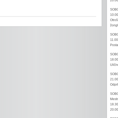
20.00
SOBO
10.00
Otroš
žongl
SOBO
11.00
Posta
SOBO
18.00
Uličn
SOBO
21.00
Odprt
SOBO
Mestn
18.30
20.00