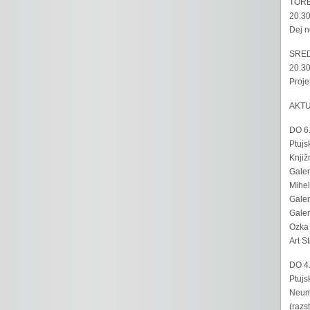
TORE
20.30
Dej n
SRED
20.30
Proje
AKT
DO 6
Ptujs
Knjiž
Galer
Mihel
Galer
Galer
Ozka 
Art S
DO 4
Ptujs
Neumo
(razs