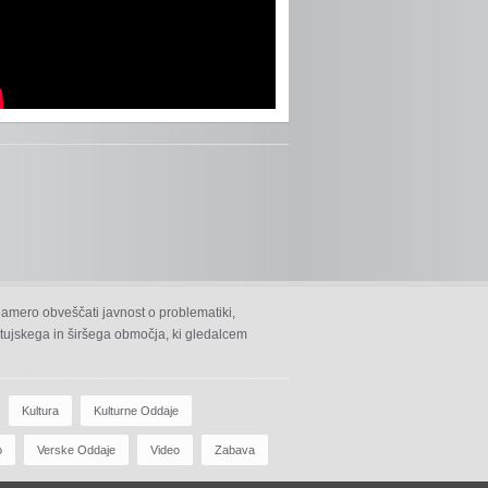
namero obveščati javnost o problematiki,
 ptujskega in širšega območja, ki gledalcem
Kultura
Kulturne Oddaje
o
Verske Oddaje
Video
Zabava