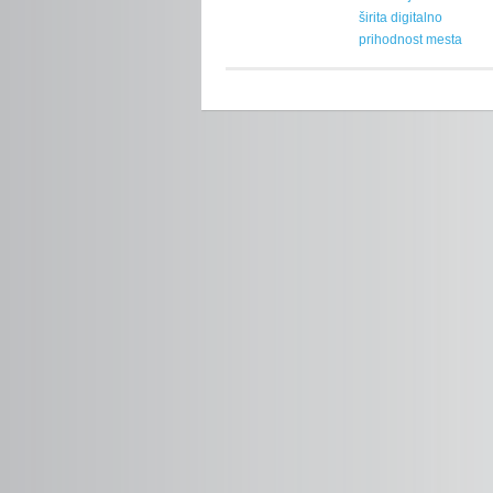
širita digitalno
prihodnost mesta