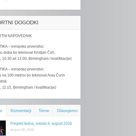
ORTNI DOGODKI
TNI NAPOVEDNIK
IKA – evropsko prvenstvo:
u diska bo tekmoval Kristjan Čeh.
k, 10.30 ali 12.00, Birmingham / kvalifikacije)
IKA – evropsko prvenstvo:
u na 100 metrov bo tekmoval Anej Čurin
tnik.
k, 11.15, Birmingham / kvalifikacije)
o
Komentarji
Teme
Glasujemo
Pregled tedna, sobota 8. avgust 2026
avgust 08, 2026