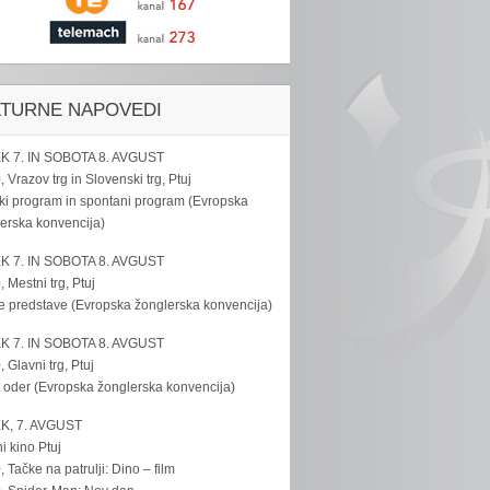
LTURNE NAPOVEDI
K 7. IN SOBOTA 8. AVGUST
, Vrazov trg in Slovenski trg, Ptuj
ki program in spontani program (Evropska
erska konvencija)
K 7. IN SOBOTA 8. AVGUST
, Mestni trg, Ptuj
e predstave (Evropska žonglerska konvencija)
K 7. IN SOBOTA 8. AVGUST
, Glavni trg, Ptuj
 oder (Evropska žonglerska konvencija)
K, 7. AVGUST
i kino Ptuj
, Tačke na patrulji: Dino – film