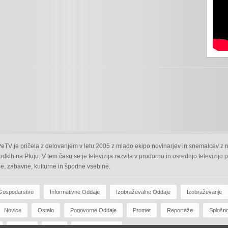
 PeTV je pričela z delovanjem v letu 2005 z mlado ekipo novinarjev in snemalcev z 
odkih na Ptuju. V tem času se je televizija razvila v prodorno in osrednjo televizijo
e, zabavne, kulturne in športne vsebine.
Gospodarstvo
Informativne Oddaje
Izobraževalne Oddaje
Izobraževanje
Novice
Ostalo
Pogovorne Oddaje
Promet
Reportaže
Splošn