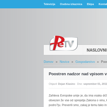
Televizija
Osebna izkaznica
Ekipa
Konta
NASLOVN
»
»
»
Domov
Novice
Gospodarstvo
Poos
Poostren nadzor nad vpisom v
Objavil:
Dejan Klasinc
Dne:
september 01, 201
Zahteva
Evropske unije je, da ima vsaka drž
obvezen že vse od sprejetja Zakona o vinu, k
podro?ju. Preverili smo, zakaj je temu tako i