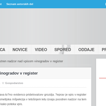
kt
Seznam avtorskih del
ICA
NOVICE
VIDEO
SPORED
ODDAJE
P
tren nadzor nad vpisom vinogradov v register
inogradov v register
1
V:
Gospodarstvo
ava to?no evidenco pridelovalcev grozdja. ?eprav je vpis v register
metijska inšpekcija v letošnjem letu izvaja poostren nadzor na tem
n kako poteka vpis.