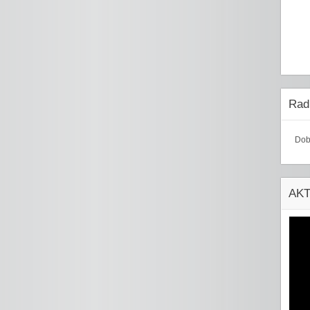
Radi
Dob
AK