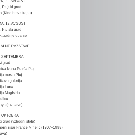
K, 11. AVGUST
, Ptujski grad
o (Kino brez stropa)
A, 12. AVGUST
, Ptujski grad
kt zadnje upanje
UALNE RAZSTAVE
. SEPTEMBRA
ki grad
nica Ivana Potrča Ptuj
ija mesta Ptuj
ičeva galerija
ija Luna
ija Magistrta
ulica
tays (razstave)
. OKTOBRA
ki grad (vzhodni stolp)
rni risar France Mihelič (1907–1998)
tava)