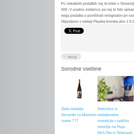
Po nekaterih podatkih naj bi imeli v Slovenij
000. V uradno evidenco pa naj bi bilo vpisan
nega podatka o površinah vinogradov pri nas
Objavljeno v oddaji Ptujska kronika dne 1.9.
‹
Nazaj
Sorodne vsebine
Zlata medalja
Rekordne in
Decanter za Maximus
nadaljevalne
cuvée 777
investicije v optično
omrežje na Ptuju:
KKS Ptuj in Telemach