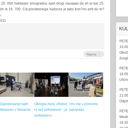
i 20. 000 hektarjev vinogradov, spet drugi navajajo da jih je kar 25.
ih le 16. 700. Cilj poostrenega nadzora je tako kon?no priti do to?
.
2011
KU
PETE
10.00
Otroš
›
Naprej
žongl
PETE
18.00
Uličn
PETE
21.00
Odprt
Zaposlovanje tujih
Okrogla miza »Robot
Vrni me v ponovno
delavcev v Sloveniji
ni več prihodnost – je
(upo)rabo
PETE
sodelavec«
Mestn
18.30