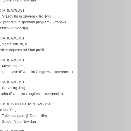
, Spider-Man: Nov dan
TA, 8. AVGUST
, Vrazov trg in Slovenski trg, Ptuj
ki program in spontani program (Evropska
erska konvencija)
TA, 8. AVGUST
, Mestni vrh 28, a
vitev klopotca pri Stari preši
TA, 8. AVGUST
, Mestni trg, Ptuj
e predstave (Evropska žonglerska konvencija)
TA, 8. AVGUST
, Glavni trg, Ptuj
 oder (Evropska žonglerska konvencija)
TA, 8. IN NEDELJA, 9. AVGUST
i kino Ptuj
, Tačke na patrulji: Dino – film
, Spider-Man: Nov dan