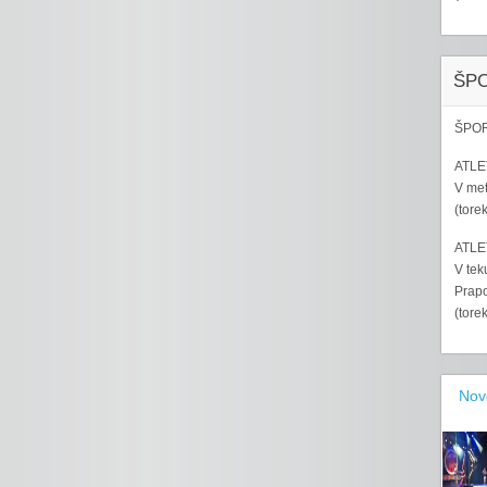
ŠP
ŠPOR
ATLET
V met
(tore
ATLET
V tek
Prapo
(tore
Nov