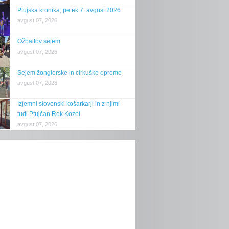
Ptujska kronika, petek 7. avgust 2026
avgust 07, 2026
Ožbaltov sejem
avgust 07, 2026
Sejem žonglerske in cirkuške opreme
avgust 07, 2026
Izjemni slovenski košarkarji in z njimi
tudi Ptujčan Rok Kozel
avgust 07, 2026