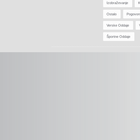
Izobraževanje
K
Ostalo
Pogovor
Verske Oddaje
Športne Oddaje