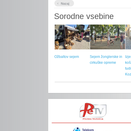
‹
Nazaj
Sorodne vsebine
Ožbaltov sejem
Sejem žonglerske in
Izj
cirkuške opreme
koš
tud
Koz