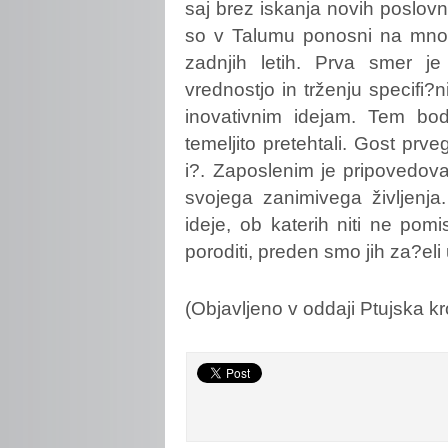
saj brez iskanja novih poslovni
so v Talumu ponosni na mnoge 
zadnjih letih. Prva smer j
vrednostjo in trženju specifi?
inovativnim idejam. Tem bod
temeljito pretehtali. Gost prve
i?. Zaposlenim je pripovedoval
svojega zanimivega življenj
ideje, ob katerih niti ne po
poroditi, preden smo jih za?eli 
(Objavljeno v oddaji Ptujska k