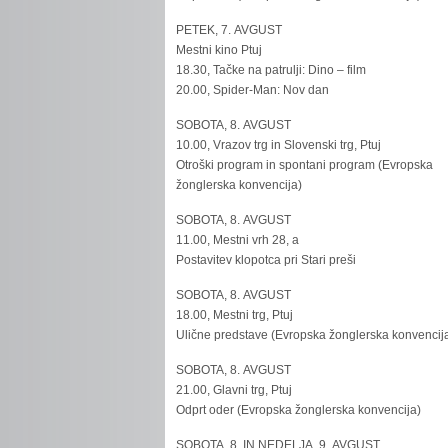
PETEK, 7. AVGUST
Mestni kino Ptuj
18.30, Tačke na patrulji: Dino – film
20.00, Spider-Man: Nov dan
SOBOTA, 8. AVGUST
10.00, Vrazov trg in Slovenski trg, Ptuj
Otroški program in spontani program (Evropska
žonglerska konvencija)
SOBOTA, 8. AVGUST
11.00, Mestni vrh 28, a
Postavitev klopotca pri Stari preši
SOBOTA, 8. AVGUST
18.00, Mestni trg, Ptuj
Ulične predstave (Evropska žonglerska konvencij
SOBOTA, 8. AVGUST
21.00, Glavni trg, Ptuj
Odprt oder (Evropska žonglerska konvencija)
SOBOTA, 8. IN NEDELJA, 9. AVGUST