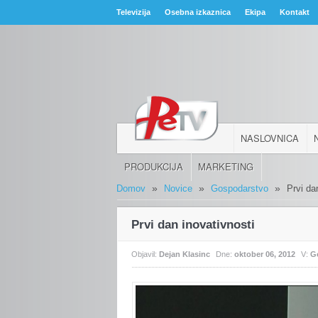
Televizija
Osebna izkaznica
Ekipa
Kontakt
NASLOVNICA
PRODUKCIJA
MARKETING
»
»
»
Domov
Novice
Gospodarstvo
Prvi da
Prvi dan inovativnosti
Objavil:
Dejan Klasinc
Dne:
oktober 06, 2012
V:
G