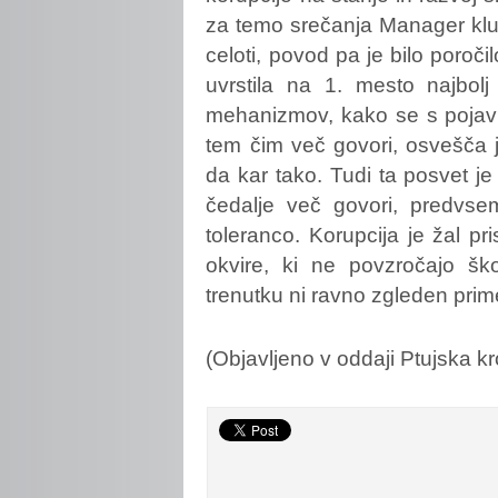
za temo srečanja Manager kluba
celoti, povod pa je bilo poroči
uvrstila na 1. mesto najbol
mehanizmov, kako se s pojavi 
tem čim več govori, osvešča j
da kar tako. Tudi ta posvet je
čedalje več govori, predvsem
toleranco. Korupcija je žal pri
okvire, ki ne povzročajo ško
trenutku ni ravno zgleden prim
(Objavljeno v oddaji Ptujska kr