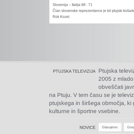
Slovenija – Italija 88 : 71
Član slovenske reprezentance je bil ptujski košar
Rok Kozel.
Ptujska televi
PTUJSKA TELEVIZIJA
2005 z mlado
obveščati jav
na Ptuju. V tem času se je televiz
ptujskega in širšega območja, ki
kulturne in športne vsebine.
NOVICE
Glasujemo
Gos