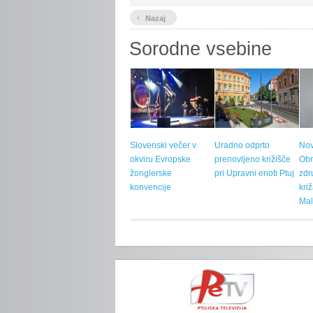
‹
Nazaj
Sorodne vsebine
Slovenski večer v
Uradno odprto
Nov
okviru Evropske
prenovljeno križišče
Ob
žonglerske
pri Upravni enoti Ptuj
zdr
konvencije
kri
Mal