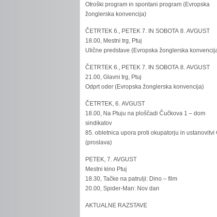
Otroški program in spontani program (Evropska
žonglerska konvencija)
ČETRTEK 6., PETEK 7. IN SOBOTA 8. AVGUST
18.00, Mestni trg, Ptuj
Ulične predstave (Evropska žonglerska konvencij
ČETRTEK 6., PETEK 7. IN SOBOTA 8. AVGUST
21.00, Glavni trg, Ptuj
Odprt oder (Evropska žonglerska konvencija)
ČETRTEK, 6. AVGUST
18.00, Na Ptuju na ploščadi Čučkova 1 – dom
sindikatov
85. obletnica upora proti okupatorju in ustanovitvi
(proslava)
PETEK, 7. AVGUST
Mestni kino Ptuj
18.30, Tačke na patrulji: Dino – film
20.00, Spider-Man: Nov dan
AKTUALNE RAZSTAVE