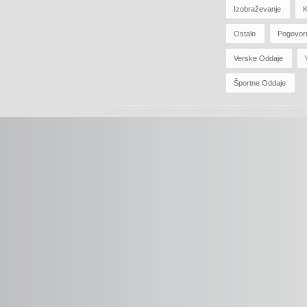
Izobraževanje
K
Ostalo
Pogovor
Verske Oddaje
Športne Oddaje