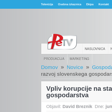
Televizija
Osebna izkaznica
Ekipa
Kontakt
NASLOVNICA
PRODUKCIJA
MARKETING
»
»
Domov
Novice
Gospoda
razvoj slovenskega gospodar
Vpliv korupcije na st
gospodarstva
Objavil:
David Breznik
Dne:
jun