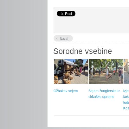
‹
Nazaj
Sorodne vsebine
Ožbaltov sejem
Sejem žonglerske in
Izj
cirkuške opreme
koš
tud
Koz