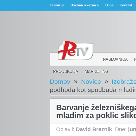
Televizija
Osebna izkaznica
Ekipa
Kontakt
NASLOVNICA
PRODUKCIJA
MARKETING
»
»
Domov
Novice
Izobraž
podhoda kot spodbuda mladim 
Barvanje železniške
mladim za poklic slik
Objavil:
David Breznik
Dne:
jun