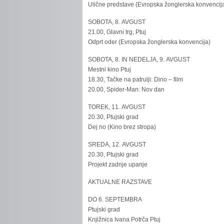
Ulične predstave (Evropska žonglerska konvencij
SOBOTA, 8. AVGUST
21.00, Glavni trg, Ptuj
Odprt oder (Evropska žonglerska konvencija)
SOBOTA, 8. IN NEDELJA, 9. AVGUST
Mestni kino Ptuj
18.30, Tačke na patrulji: Dino – film
20.00, Spider-Man: Nov dan
TOREK, 11. AVGUST
20.30, Ptujski grad
Dej no (Kino brez stropa)
SREDA, 12. AVGUST
20.30, Ptujski grad
Projekt zadnje upanje
AKTUALNE RAZSTAVE
DO 6. SEPTEMBRA
Ptujski grad
Knjižnica Ivana Potrča Ptuj