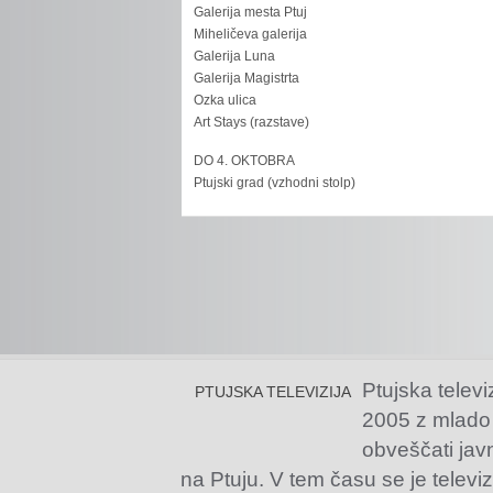
Galerija mesta Ptuj
Miheličeva galerija
Galerija Luna
Galerija Magistrta
Ozka ulica
Art Stays (razstave)
DO 4. OKTOBRA
Ptujski grad (vzhodni stolp)
Ptujska televi
PTUJSKA TELEVIZIJA
2005 z mlado
obveščati jav
na Ptuju. V tem času se je televiz