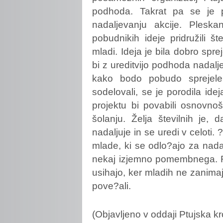
podhoda. Takrat pa se je p
nadaljevanju akcije. Ples
pobudnikih ideje pridružili šte
mladi. Ideja je bila dobro sprej
bi z ureditvijo podhoda nadalj
kako bodo pobudo sprejele.
sodelovali, se je porodila idej
projektu bi povabili osnovnoš
šolanju. Želja številnih je,
nadaljuje in se uredi v celoti.
mlade, ki se odlo?ajo za nadalj
nekaj izjemno pomembnega. Re
usihajo, ker mladih ne zanima
pove?ali.
(Objavljeno v oddaji Ptujska kr