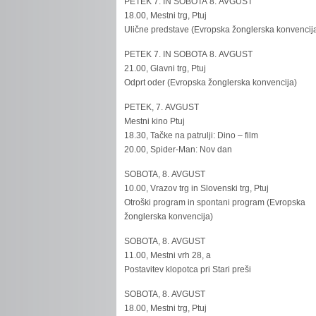
PETEK 7. IN SOBOTA 8. AVGUST
18.00, Mestni trg, Ptuj
Ulične predstave (Evropska žonglerska konvencij
PETEK 7. IN SOBOTA 8. AVGUST
21.00, Glavni trg, Ptuj
Odprt oder (Evropska žonglerska konvencija)
PETEK, 7. AVGUST
Mestni kino Ptuj
18.30, Tačke na patrulji: Dino – film
20.00, Spider-Man: Nov dan
SOBOTA, 8. AVGUST
10.00, Vrazov trg in Slovenski trg, Ptuj
Otroški program in spontani program (Evropska
žonglerska konvencija)
SOBOTA, 8. AVGUST
11.00, Mestni vrh 28, a
Postavitev klopotca pri Stari preši
SOBOTA, 8. AVGUST
18.00, Mestni trg, Ptuj