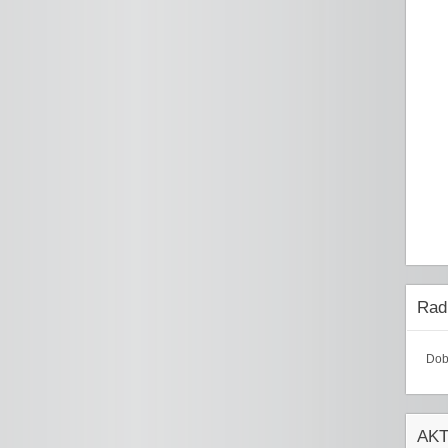
Radi
Dob
AK