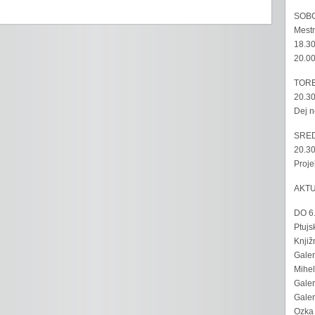
SOBO
Mestn
18.30
20.00
TORE
20.30
Dej n
SRED
20.30
Proje
AKT
DO 6
Ptujs
Knjiž
Galer
Mihel
Galer
Galer
Ozka 