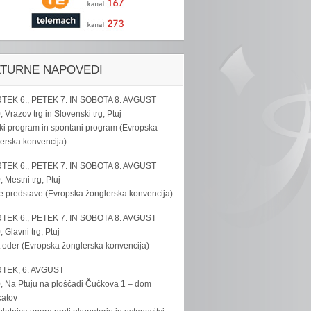
LTURNE NAPOVEDI
TEK 6., PETEK 7. IN SOBOTA 8. AVGUST
, Vrazov trg in Slovenski trg, Ptuj
ki program in spontani program (Evropska
erska konvencija)
TEK 6., PETEK 7. IN SOBOTA 8. AVGUST
, Mestni trg, Ptuj
e predstave (Evropska žonglerska konvencija)
TEK 6., PETEK 7. IN SOBOTA 8. AVGUST
, Glavni trg, Ptuj
 oder (Evropska žonglerska konvencija)
TEK, 6. AVGUST
, Na Ptuju na ploščadi Čučkova 1 – dom
katov