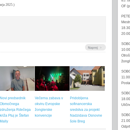
85. o
arja 2025.)
OF (p
PETE
Mestn
18.30
20.00
SOBO
›
Naprej
10.00
Otroš
žongl
SOBO
11.00
Posta
SOBO
Novi predsednik
Večerna zabava v
Pridobljena
18.00
Območnega
okviru Evropske
sofinancerska
Uličn
združenja Rdečega
žonglerske
sredstva za projekt
SOBO
križa Ptuj je Štefan
konvencije
Nadzidava Osnovne
21.00
Mally
šole Breg
Odprt