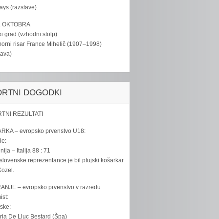
tays (razstave)
. OKTOBRA
ki grad (vzhodni stolp)
rni risar France Mihelič (1907–1998)
tava)
ORTNI DOGODKI
TNI REZULTATI
RKA – evropsko prvenstvo U18:
le:
ija – Italija 88 : 71
slovenske reprezentance je bil ptujski košarkar
ozel.
ANJE – evropsko prvenstvo v razredu
ist:
ske:
ria De Lluc Bestard (Špa)