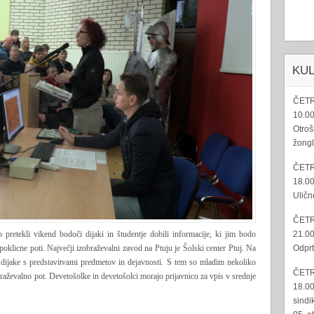
KU
ČETR
10.00
Otroš
žongl
ČETR
18.00
Uličn
ČETR
21.00
o pretekli vikend bodoči dijaki in študentje dobili informacije, ki jim bodo
Odprt
poklicne poti. Največji izobraževalni zavod na Ptuju je Šolski center Ptuj. Na
n dijake s predstavitvami predmetov in dejavnosti. S tem so mladim nekoliko
ČETR
obraževalno pot. Devetošolke in devetošolci morajo prijavnico za vpis v srednje
18.00
sindi