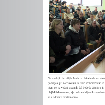
Na srednjih in višjih šolah ter fakultetah so lahk
pomagale pri načrtovanju in izbiri izobraževalne in 
njem so na večini srednjih šol bodoče dijakinje i
olajšali izbiro o tem, kje bodo nadaljevali svojo iz
šole oddati v začetku aprila.