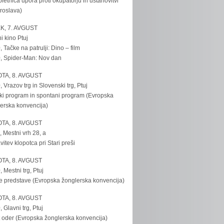
bletnica upora proti okupatorju in ustanovitvi
roslava)
K, 7. AVGUST
i kino Ptuj
, Tačke na patrulji: Dino – film
, Spider-Man: Nov dan
TA, 8. AVGUST
, Vrazov trg in Slovenski trg, Ptuj
ki program in spontani program (Evropska
erska konvencija)
TA, 8. AVGUST
, Mestni vrh 28, a
vitev klopotca pri Stari preši
TA, 8. AVGUST
, Mestni trg, Ptuj
e predstave (Evropska žonglerska konvencija)
TA, 8. AVGUST
, Glavni trg, Ptuj
 oder (Evropska žonglerska konvencija)