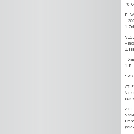
76. O
PLAV
– 200
1. Za
VESL
– moš
1. Fr
– žen
1. Ri
ŠPOR
ATLET
V met
(tore
ATLET
V tek
Prapo
(tore