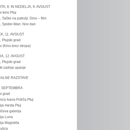
TA, 8. IN NEDELJA, 9. AVGUST
i kino Ptuj
, Tačke na patrulji: Dino – film
, Spider-Man: Nov dan
K, 11. AVGUST
, Ptujski grad
o (Kino brez stropa)
A, 12. AVGUST
, Ptujski grad
kt zadnje upanje
UALNE RAZSTAVE
. SEPTEMBRA
ki grad
nica Ivana Potrča Ptuj
ija mesta Ptuj
ičeva galerija
ija Luna
ija Magistrta
ulica