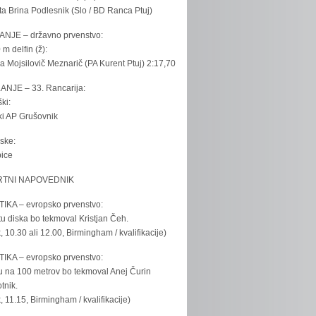
ta Brina Podlesnik (Slo / BD Ranca Ptuj)
ANJE – državno prvenstvo:
 m delfin (ž):
la Mojsilovič Meznarič (PA Kurent Ptuj) 2:17,70
ANJE – 33. Rancarija:
ki:
iki AP Grušovnik
ske:
bice
TNI NAPOVEDNIK
IKA – evropsko prvenstvo:
u diska bo tekmoval Kristjan Čeh.
k, 10.30 ali 12.00, Birmingham / kvalifikacije)
IKA – evropsko prvenstvo:
u na 100 metrov bo tekmoval Anej Čurin
tnik.
k, 11.15, Birmingham / kvalifikacije)