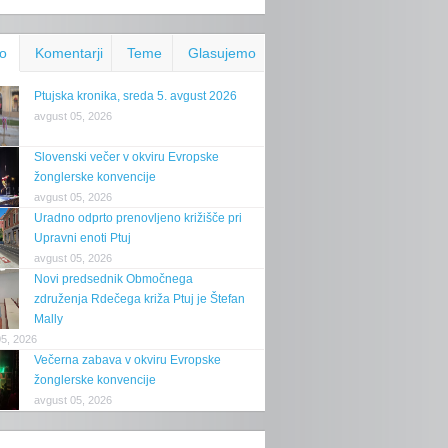
o
Komentarji
Teme
Glasujemo
Ptujska kronika, sreda 5. avgust 2026
avgust 05, 2026
Slovenski večer v okviru Evropske
žonglerske konvencije
avgust 05, 2026
Uradno odprto prenovljeno križišče pri
Upravni enoti Ptuj
avgust 05, 2026
Novi predsednik Območnega
združenja Rdečega križa Ptuj je Štefan
Mally
05, 2026
Večerna zabava v okviru Evropske
žonglerske konvencije
avgust 05, 2026