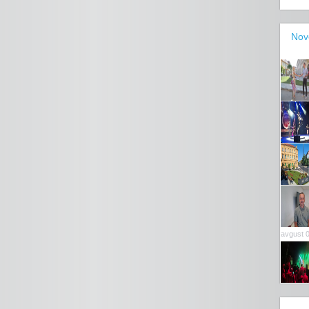
Nov
avgust 