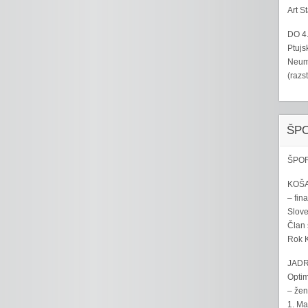
Art S
DO 4
Ptujs
Neumo
(razs
ŠP
ŠPOR
KOŠA
– fina
Sloven
Član 
Rok K
JADR
Optim
– žen
1. Ma