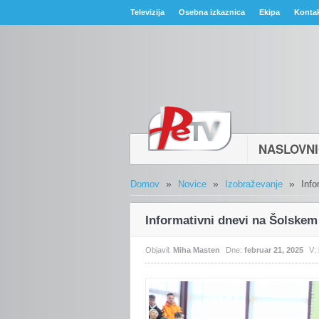
Televizija
Osebna izkaznica
Ekipa
Konta
NASLOVN
»
»
»
Domov
Novice
Izobraževanje
Info
Informativni dnevi na Šolskem
Objavil:
Miha Masten
Dne:
februar 21, 2025
V: