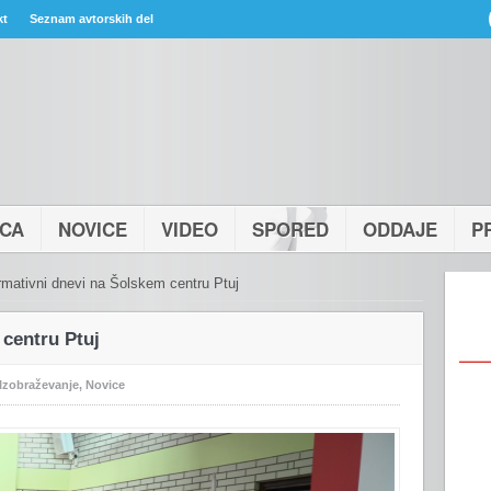
kt
Seznam avtorskih del
ICA
NOVICE
VIDEO
SPORED
ODDAJE
P
rmativni dnevi na Šolskem centru Ptuj
 centru Ptuj
Izobraževanje
,
Novice