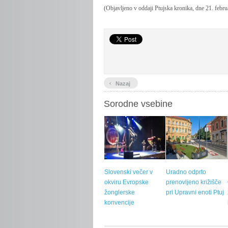
(Objavljeno v oddaji Ptujska kronika, dne 21. febru
‹
Nazaj
Sorodne vsebine
Slovenski večer v
Uradno odprto
okviru Evropske
prenovljeno križišče
žonglerske
pri Upravni enoti Ptuj
konvencije