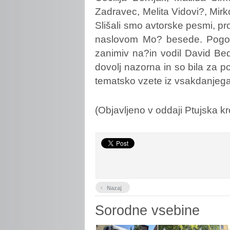
Zadravec, Melita Vidovi?, Mirk
Slišali smo avtorske pesmi, pr
naslovom Mo? besede. Pogovor
zanimiv na?in vodil David Bedra
dovolj nazorna in so bila za p
tematsko vzete iz vsakdanjega 
(Objavljeno v oddaji Ptujska kr
‹
Nazaj
Sorodne vsebine