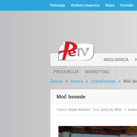
Televizija
Osebna izkaznica
Ekipa
Kontakt
NASLOVNICA
PRODUKCIJA
MARKETING
»
»
»
Domov
Novice
Izobraževanje
Moč be
Moč besede
Objavil:
Dejan Klasinc
Dne:
junij 14, 2012
V:
Izobr