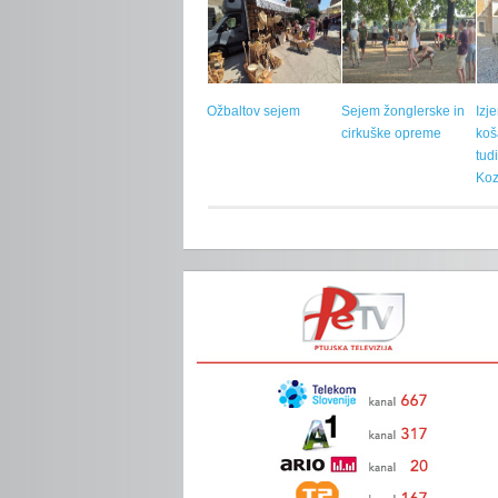
Ožbaltov sejem
Sejem žonglerske in
Izj
cirkuške opreme
koš
tud
Koz