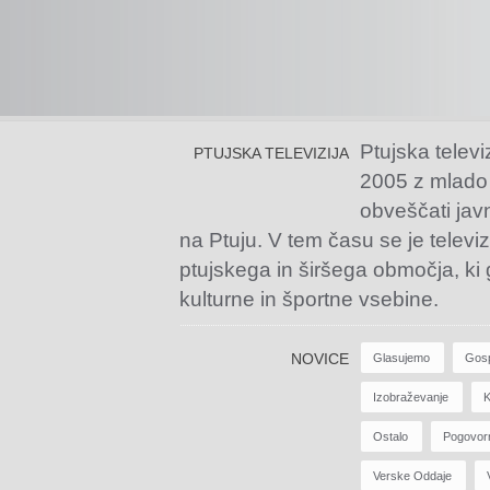
Ptujska televi
PTUJSKA TELEVIZIJA
2005 z mlado
obveščati jav
na Ptuju. V tem času se je televiz
ptujskega in širšega območja, ki
kulturne in športne vsebine.
NOVICE
Glasujemo
Gos
Izobraževanje
K
Ostalo
Pogovor
Verske Oddaje