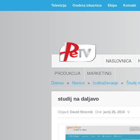
Televizija
Osebna izkaznica
Ekipa
Kontakt
NASLOVNICA
PRODUKCIJA
MARKETING
»
»
»
Domov
Novice
Izobraževanje
Študij 
studij na daljavo
Objavil:
David Breznik
Dne:
junij 26, 2014
V: