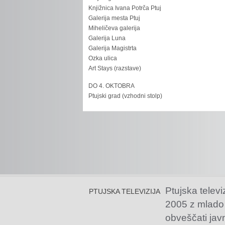
Knjižnica Ivana Potrča Ptuj
Galerija mesta Ptuj
Miheličeva galerija
Galerija Luna
Galerija Magistrta
Ozka ulica
Art Stays (razstave)
DO 4. OKTOBRA
Ptujski grad (vzhodni stolp)
Ptujska televi
PTUJSKA TELEVIZIJA
2005 z mlado
obveščati jav