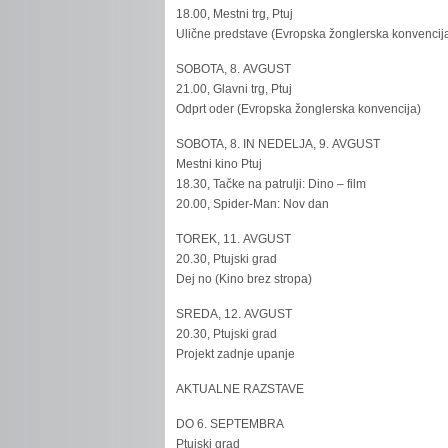
18.00, Mestni trg, Ptuj
Ulične predstave (Evropska žonglerska konvencij
SOBOTA, 8. AVGUST
21.00, Glavni trg, Ptuj
Odprt oder (Evropska žonglerska konvencija)
SOBOTA, 8. IN NEDELJA, 9. AVGUST
Mestni kino Ptuj
18.30, Tačke na patrulji: Dino – film
20.00, Spider-Man: Nov dan
TOREK, 11. AVGUST
20.30, Ptujski grad
Dej no (Kino brez stropa)
SREDA, 12. AVGUST
20.30, Ptujski grad
Projekt zadnje upanje
AKTUALNE RAZSTAVE
DO 6. SEPTEMBRA
Ptujski grad