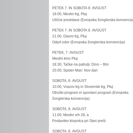
PETEK 7. IN SOBOTA 8. AVGUST
18.00, Mestni trg, Ptuj
Ulične predstave (Evropska žonglerska konvencij
PETEK 7. IN SOBOTA 8. AVGUST
21.00, Glavni trg, Ptuj
Odprt oder (Evropska žonglerska konvencija)
PETEK, 7. AVGUST
Mestni kino Ptuj
18.30, Tačke na patrulji: Dino – film
20.00, Spider-Man: Nov dan
SOBOTA, 8. AVGUST
10.00, Vrazov trg in Slovenski trg, Ptuj
Otroški program in spontani program (Evropska
žonglerska konvencija)
SOBOTA, 8. AVGUST
11.00, Mestni vrh 28, a
Postavitev klopotca pri Stari preši
SOBOTA, 8. AVGUST