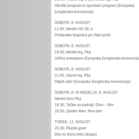
Otroški program in spontani program (Evropska
žonglerska konvencija)
SOBOTA, 8. AVGUST
11.00, Mestni vrh 28, a
Postavitev klopotca pri Stari preši
SOBOTA, 8. AVGUST
18.00, Mestni trg, Ptuj
Ulične predstave (Evropska žonglerska konvencij
SOBOTA, 8. AVGUST
21.00, Glavni trg, Ptuj
Odprt oder (Evropska žonglerska konvencija)
SOBOTA, 8. IN NEDELJA, 9. AVGUST
Mestni kino Ptuj
18.30, Tačke na patrulji: Dino – film
20.00, Spider-Man: Nov dan
TOREK, 11. AVGUST
20.30, Ptujski grad
Dej no (Kino brez stropa)