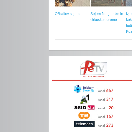
Ožbaltov sejem
Sejem žonglerske in
Izj
cirkuške opreme
koš
tud
Koz