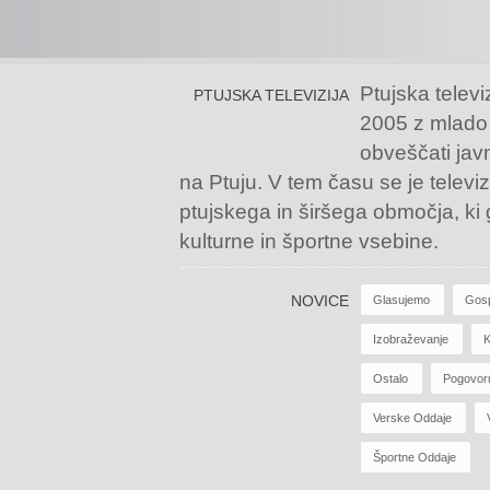
Ptujska televi
PTUJSKA TELEVIZIJA
2005 z mlado
obveščati jav
na Ptuju. V tem času se je televiz
ptujskega in širšega območja, ki
kulturne in športne vsebine.
NOVICE
Glasujemo
Gos
Izobraževanje
K
Ostalo
Pogovor
Verske Oddaje
Športne Oddaje