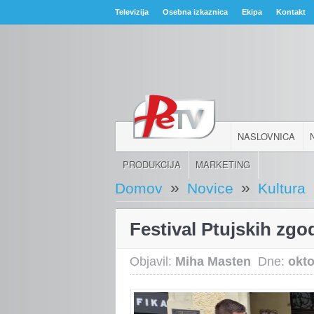
Televizija
Osebna izkaznica
Ekipa
Kontakt
NASLOVNICA
PRODUKCIJA
MARKETING
»
»
Domov
Novice
Kultura
Festival Ptujskih zgo
Objavil:
Miha Masten
Dne:
okto