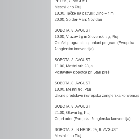
PETEK, 7. AVGUST
Mestni kino Ptuj
18.30, Tačke na patrulji: Dino – film
20.00, Spider-Man: Nov dan
SOBOTA, 8. AVGUST
10.00, Vrazov trg in Slovenski trg, Ptuj
Otroški program in spontani program (Evropska
žonglerska konvencija)
SOBOTA, 8. AVGUST
11.00, Mestni vrh 28, a
Postavitev klopotca pri Stari preši
SOBOTA, 8. AVGUST
18.00, Mestni trg, Ptuj
Ulične predstave (Evropska žonglerska konvencij
SOBOTA, 8. AVGUST
21.00, Glavni trg, Ptuj
Odprt oder (Evropska žonglerska konvencija)
SOBOTA, 8. IN NEDELJA, 9. AVGUST
Mestni kino Ptuj