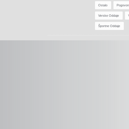
Ostalo
Pogovor
Verske Oddaje
Športne Oddaje