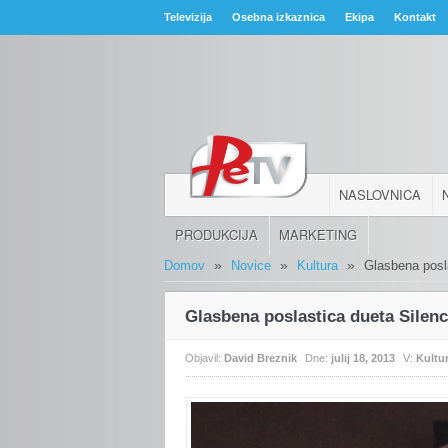
Televizija
Osebna izkaznica
Ekipa
Kontakt
NASLOVNICA
PRODUKCIJA
MARKETING
»
»
»
Domov
Novice
Kultura
Glasbena posl
Glasbena poslastica dueta Silen
Objavil:
David Breznik
Dne:
julij 18, 2013
V:
Kultu