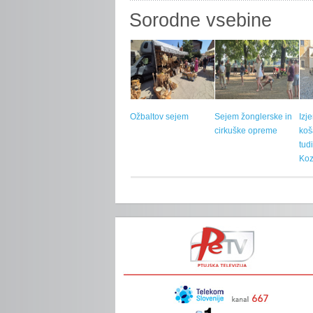
Sorodne vsebine
Ožbaltov sejem
Sejem žonglerske in
Izj
cirkuške opreme
koš
tud
Koz