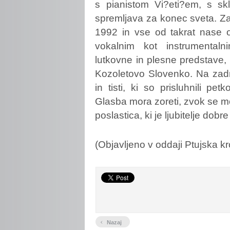
s pianistom Vi?eti?em, s s
spremljava za konec sveta. Z
1992 in vse od takrat nase o
vokalnim kot instrumentaln
lutkovne in plesne predstave, 
Kozoletovo Slovenko. Na zadnji
in tisti, ki so prisluhnili p
Glasba mora zoreti, zvok se mor
poslastica, ki je ljubitelje dob
(Objavljeno v oddaji Ptujska kr
‹
Nazaj