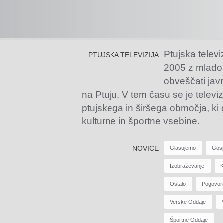
Ptujska televi
PTUJSKA TELEVIZIJA
2005 z mlado
obveščati jav
na Ptuju. V tem času se je televiz
ptujskega in širšega območja, ki
kulturne in športne vsebine.
NOVICE
Glasujemo
Gos
Izobraževanje
K
Ostalo
Pogovor
Verske Oddaje
Športne Oddaje