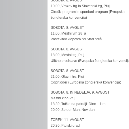
SOBOTA, 8. AVGUST
10.00, Vrazov trg in Slovenski trg, Ptuj
Otroški program in spontani program (Evropska
žonglerska konvencija)
SOBOTA, 8. AVGUST
11.00, Mestni vrh 28, a
Postavitev klopotca pri Stari preši
SOBOTA, 8. AVGUST
18.00, Mestni trg, Ptuj
Ulične predstave (Evropska žonglerska konvencij
SOBOTA, 8. AVGUST
21.00, Glavni trg, Ptuj
Odprt oder (Evropska žonglerska konvencija)
SOBOTA, 8. IN NEDELJA, 9. AVGUST
Mestni kino Ptuj
18.30, Tačke na patrulji: Dino – film
20.00, Spider-Man: Nov dan
TOREK, 11. AVGUST
20.30, Ptujski grad