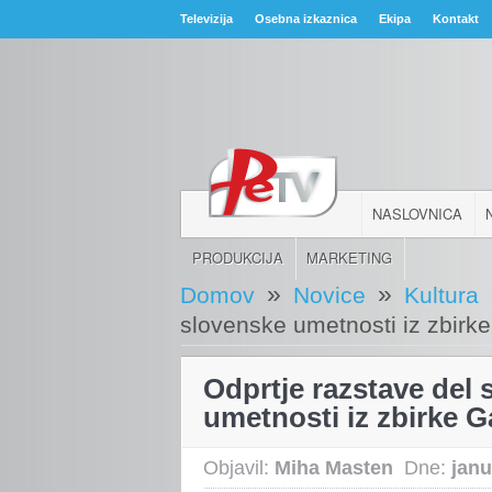
Televizija
Osebna izkaznica
Ekipa
Kontakt
NASLOVNICA
PRODUKCIJA
MARKETING
»
»
Domov
Novice
Kultura
slovenske umetnosti iz zbirke
Odprtje razstave del
umetnosti iz zbirke G
Objavil:
Miha Masten
Dne:
janu