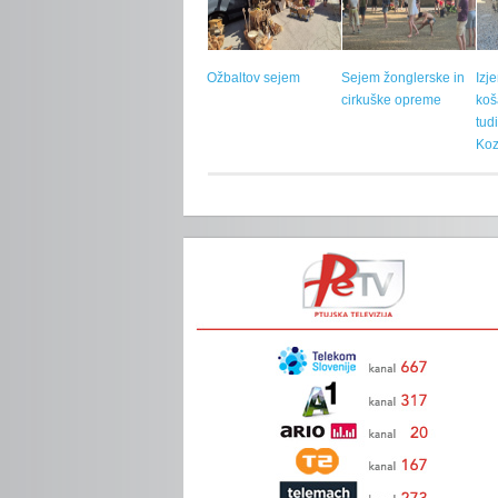
Ožbaltov sejem
Sejem žonglerske in
Izj
cirkuške opreme
koš
tud
Koz