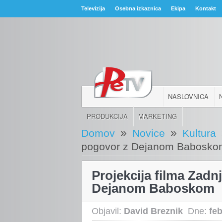
Televizija
Osebna izkaznica
Ekipa
Kontakt
NASLOVNICA
PRODUKCIJA
MARKETING
»
»
Domov
Novice
Kultura
pogovor z Dejanom Babosk
Projekcija filma Zadn
Dejanom Baboskom
Objavil:
David Breznik
Dne:
fe