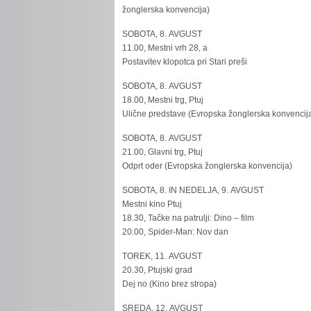
žonglerska konvencija)
SOBOTA, 8. AVGUST
11.00, Mestni vrh 28, a
Postavitev klopotca pri Stari preši
SOBOTA, 8. AVGUST
18.00, Mestni trg, Ptuj
Ulične predstave (Evropska žonglerska konvencij
SOBOTA, 8. AVGUST
21.00, Glavni trg, Ptuj
Odprt oder (Evropska žonglerska konvencija)
SOBOTA, 8. IN NEDELJA, 9. AVGUST
Mestni kino Ptuj
18.30, Tačke na patrulji: Dino – film
20.00, Spider-Man: Nov dan
TOREK, 11. AVGUST
20.30, Ptujski grad
Dej no (Kino brez stropa)
SREDA, 12. AVGUST