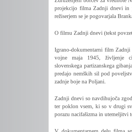
Združenjem borcev za vrednote N
projekcijo filma Zadnji dnevi 
režiserjem se je pogovarjala Brank
O filmu Zadnji dnevi (tekst povze
Igrano-dokumentarni film Zadnji d
vojne maja 1945, življenje ci
slovenskega partizanskega gibanj
predajo nemških sil pod poveljst
zadnje boje na Poljani.
Zadnji dnevi so navdihujoča zgod
ter poklon vsem, ki so v drugi s
porazu nacifašizma in utemeljitvi
V dokumentarnem delu filma sod