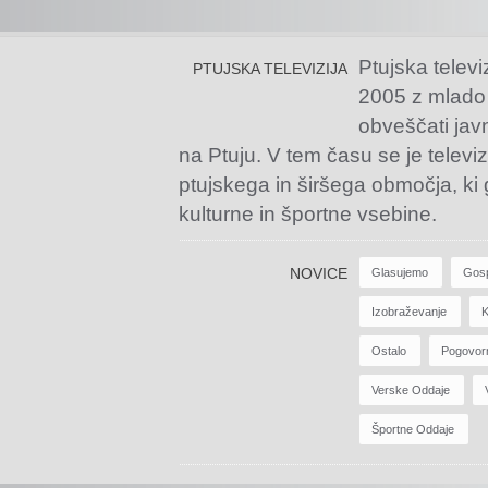
Ptujska televi
PTUJSKA TELEVIZIJA
2005 z mlado
obveščati jav
na Ptuju. V tem času se je televiz
ptujskega in širšega območja, ki
kulturne in športne vsebine.
NOVICE
Glasujemo
Gos
Izobraževanje
K
Ostalo
Pogovor
Verske Oddaje
Športne Oddaje