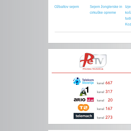
Ožbaltov sejem
Sejem žonglerske in
Izj
cirkuške opreme
koš
tud
Koz