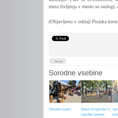
mera življenja v mestu so razlogi, d
(Objavljeno v oddaji Ptujska kron
‹
Nazaj
Sorodne vsebine
Ožbaltov sejem
Sejem žonglerske in
Izj
cirkuške opreme
koš