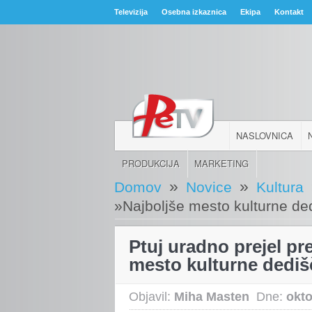
Televizija
Osebna izkaznica
Ekipa
Kontakt
NASLOVNICA
PRODUKCIJA
MARKETING
»
»
Domov
Novice
Kultura
»Najboljše mesto kulturne de
Ptuj uradno prejel pr
mesto kulturne dediš
Objavil:
Miha Masten
Dne:
okto