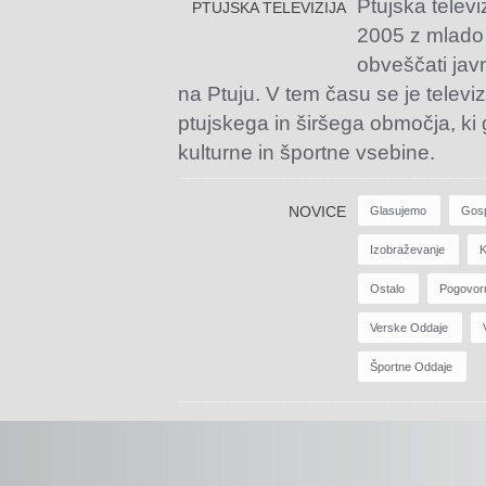
Ptujska televi
PTUJSKA TELEVIZIJA
2005 z mlado
obveščati jav
na Ptuju. V tem času se je televiz
ptujskega in širšega območja, ki
kulturne in športne vsebine.
NOVICE
Glasujemo
Gos
Izobraževanje
K
Ostalo
Pogovor
Verske Oddaje
Športne Oddaje