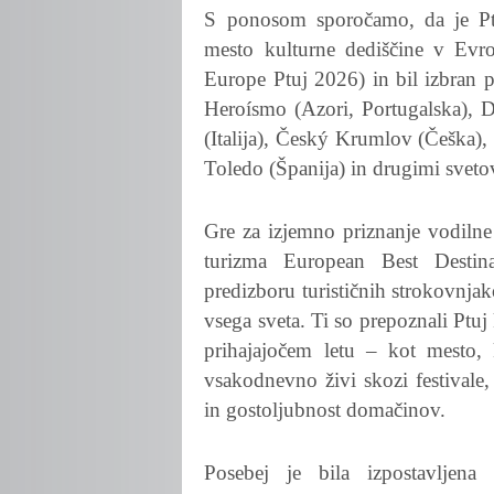
S ponosom sporočamo, da je Ptuj
mesto kulturne dediščine v Evr
Europe Ptuj 2026) in bil izbran 
Heroísmo (Azori, Portugalska), D
(Italija), Český Krumlov (Češka),
Toledo (Španija) in drugimi sveto
Gre za izjemno priznanje vodilne
turizma European Best Destin
predizboru turističnih strokovnja
vsega sveta. Ti so prepoznali Ptuj
prihajajočem letu – kot mesto, 
vsakodnevno živi skozi festivale,
in gostoljubnost domačinov.
Posebej je bila izpostavljena 