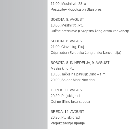
11.00, Mestni vrh 28, a
Postavitev klopotca pri Stari preši
SOBOTA, 8. AVGUST
18.00, Mestni trg, Ptuj
Ulične predstave (Evropska žonglerska konvencij
SOBOTA, 8. AVGUST
21.00, Glavni trg, Ptuj
Odprt oder (Evropska žonglerska konvencija)
SOBOTA, 8. IN NEDELJA, 9. AVGUST
Mestni kino Ptuj
18.30, Tačke na patrulji: Dino – film
20.00, Spider-Man: Nov dan
TOREK, 11. AVGUST
20.30, Ptujski grad
Dej no (Kino brez stropa)
SREDA, 12. AVGUST
20.30, Ptujski grad
Projekt zadnje upanje