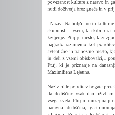
povezanost kulture z naravo in ga
nudi doživetja brez gneče in v pr
»Naziv ‘Najboljše mesto kulturne 
skupnosti – vsem, ki skrbijo za n
življenje. Ptuj je mesto, kjer zg
nagrado razumemo kot potrditev 
avtentično in trajnostno mesto, kje
in deli z vsemi obiskovalci,« p
Ptuj, ki je priznanje na današnj
Maximiliena Lejeuna.
Naziv ni le potrditev bogate prete
da dediščino vsak dan oživljamo
vsega sveta. Ptuj ni muzej na pro
naravna dediščina, gastronomija
izkušnjo. Prav ta avtentičnost, 