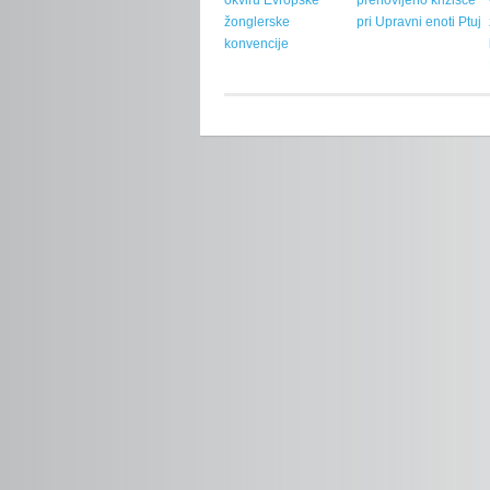
okviru Evropske
prenovljeno križišče
žonglerske
pri Upravni enoti Ptuj
konvencije