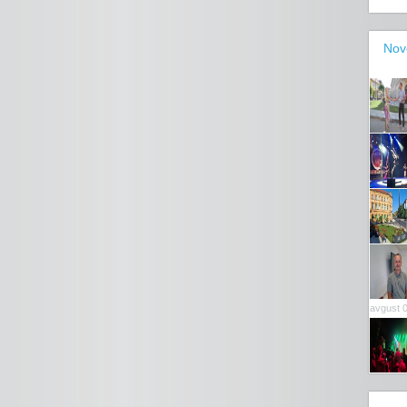
Nov
avgust 