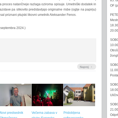
85. o
ta proces natančneje razlaga oziroma opisuje. Umetniški dodatek in
OF (p
razstave pa slikovito predstavljajo originalne risbe (oglje na papirju)
PETE
isal priznani ptujski likovni umetnik Aleksander Fenos.
Mestn
18.30
. septembra 2024.)
20.00
SOBO
10.00
Otroš
žongl
SOBO
›
Naprej
11.00
Posta
SOBO
18.00
Uličn
SOBO
21.00
Novi predsednik
Večerna zabava v
Pridobljena
Odprt