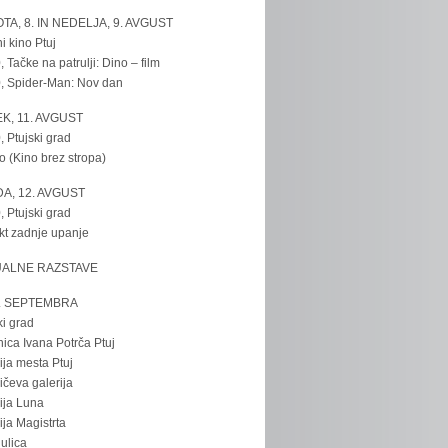
TA, 8. IN NEDELJA, 9. AVGUST
i kino Ptuj
, Tačke na patrulji: Dino – film
, Spider-Man: Nov dan
K, 11. AVGUST
, Ptujski grad
o (Kino brez stropa)
A, 12. AVGUST
, Ptujski grad
kt zadnje upanje
UALNE RAZSTAVE
. SEPTEMBRA
ki grad
nica Ivana Potrča Ptuj
ija mesta Ptuj
ičeva galerija
ija Luna
ija Magistrta
ulica