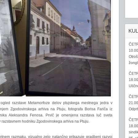
KU
ČETR
10.00
Otroš
žongl
ČETR
18.00
Uličn
ČETR
21.00
a ogled razstave Metamorfoze delov ptujskega mestnega jedra v
Odprt
anjem Zgodovinskega arhiva na Ptuju, fotografa Borisa Fariča iz
nika Aleksandra Fenosa. Prvič je omenjena razstava luč sveta
ČETR
 v razstavnem hodniku Zgodovinskega arhiva na Ptuju.
18.00
sindi
toletnem razmaku, vizualno zelo natančno prikazuje gradbeni razvoj