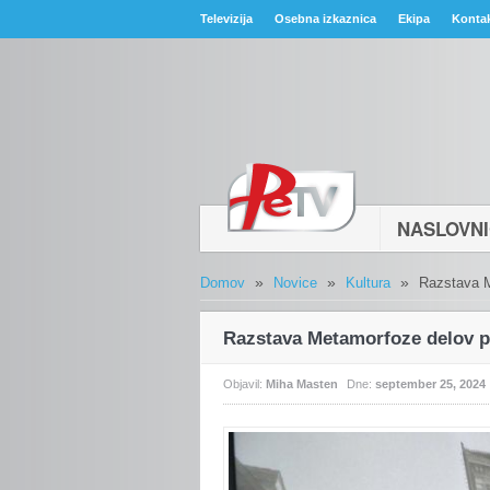
Televizija
Osebna izkaznica
Ekipa
Konta
NASLOVN
»
»
»
Domov
Novice
Kultura
Razstava M
Razstava Metamorfoze delov p
Objavil:
Miha Masten
Dne:
september 25, 2024