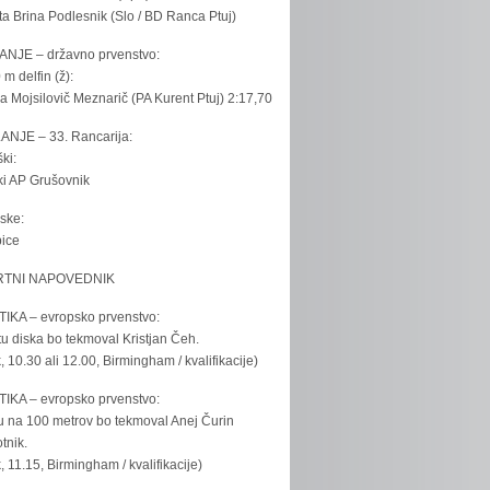
ta Brina Podlesnik (Slo / BD Ranca Ptuj)
ANJE – državno prvenstvo:
 m delfin (ž):
la Mojsilovič Meznarič (PA Kurent Ptuj) 2:17,70
ANJE – 33. Rancarija:
ki:
iki AP Grušovnik
ske:
bice
TNI NAPOVEDNIK
IKA – evropsko prvenstvo:
u diska bo tekmoval Kristjan Čeh.
k, 10.30 ali 12.00, Birmingham / kvalifikacije)
IKA – evropsko prvenstvo:
u na 100 metrov bo tekmoval Anej Čurin
tnik.
k, 11.15, Birmingham / kvalifikacije)