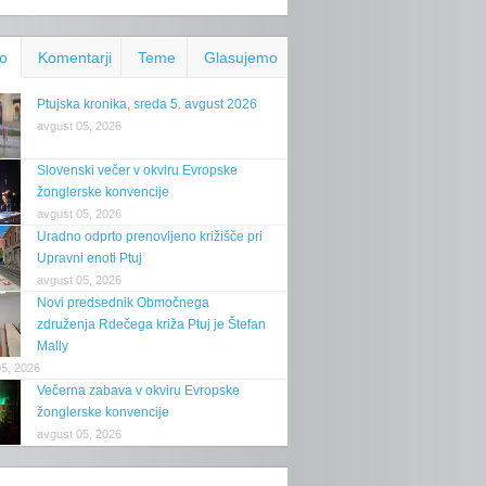
o
Komentarji
Teme
Glasujemo
Ptujska kronika, sreda 5. avgust 2026
avgust 05, 2026
Slovenski večer v okviru Evropske
žonglerske konvencije
avgust 05, 2026
Uradno odprto prenovljeno križišče pri
Upravni enoti Ptuj
avgust 05, 2026
Novi predsednik Območnega
združenja Rdečega križa Ptuj je Štefan
Mally
05, 2026
Večerna zabava v okviru Evropske
žonglerske konvencije
avgust 05, 2026