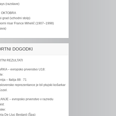
tays (razstave)
. OKTOBRA
ki grad (vzhodni stolp)
rni risar France Mihelič (1907–1998)
tava)
ORTNI DOGODKI
TNI REZULTATI
RKA – evropsko prvenstvo U18:
le:
ija – Italija 88 : 71
slovenske reprezentance je bil ptujski košarkar
ozel.
ANJE – evropsko prvenstvo v razredu
ist:
ske:
ria De Lluc Bestard (Špa)