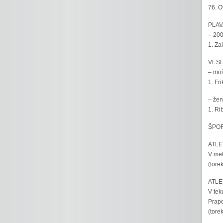
76. O
PLAV
– 200
1. Za
VESL
– moš
1. Fr
– žen
1. Ri
ŠPOR
ATLET
V met
(tore
ATLET
V tek
Prapo
(tore