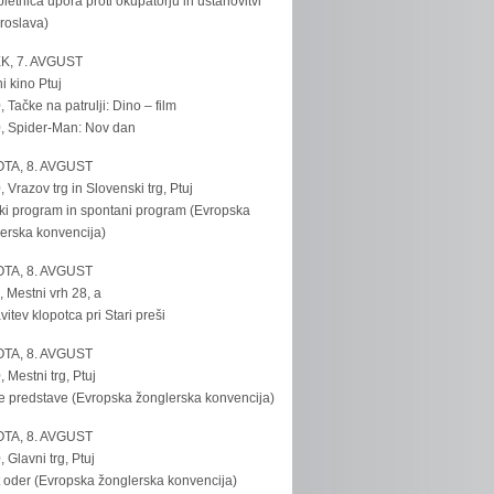
bletnica upora proti okupatorju in ustanovitvi
roslava)
K, 7. AVGUST
i kino Ptuj
, Tačke na patrulji: Dino – film
, Spider-Man: Nov dan
TA, 8. AVGUST
, Vrazov trg in Slovenski trg, Ptuj
ki program in spontani program (Evropska
erska konvencija)
TA, 8. AVGUST
, Mestni vrh 28, a
vitev klopotca pri Stari preši
TA, 8. AVGUST
, Mestni trg, Ptuj
e predstave (Evropska žonglerska konvencija)
TA, 8. AVGUST
, Glavni trg, Ptuj
 oder (Evropska žonglerska konvencija)