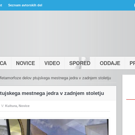
kt
Seznam avtorskih del
ICA
NOVICE
VIDEO
SPORED
ODDAJE
P
etamorfoze delov ptujskega mestnega jedra v zadnjem stoletju
tujskega mestnega jedra v zadnjem stoletju
V:
Kultura
,
Novice