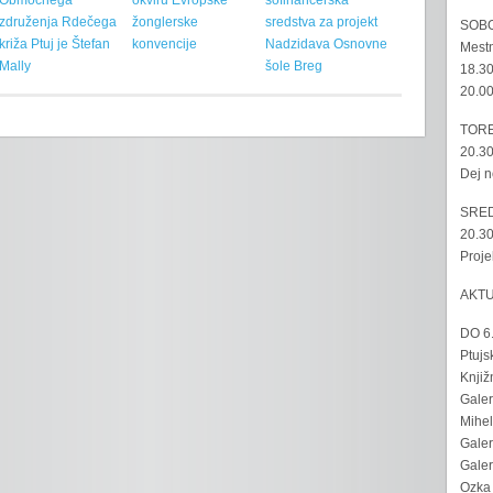
Območnega
okviru Evropske
sofinancerska
združenja Rdečega
žonglerske
sredstva za projekt
SOBO
križa Ptuj je Štefan
konvencije
Nadzidava Osnovne
Mestn
Mally
šole Breg
18.30
20.00
TORE
20.30
Dej n
SRED
20.30
Proje
AKT
DO 6
Ptujs
Knjiž
Galer
Mihel
Galer
Galer
Ozka 