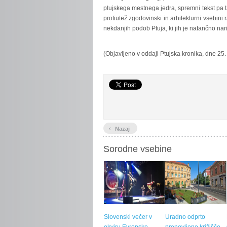
ptujskega mestnega jedra, spremni tekst pa 
protiutež zgodovinski in arhitekturni vsebini 
nekdanjih podob Ptuja, ki jih je natančno nar
(Objavljeno v oddaji Ptujska kronika, dne 25
‹
Nazaj
Sorodne vsebine
Slovenski večer v
Uradno odprto