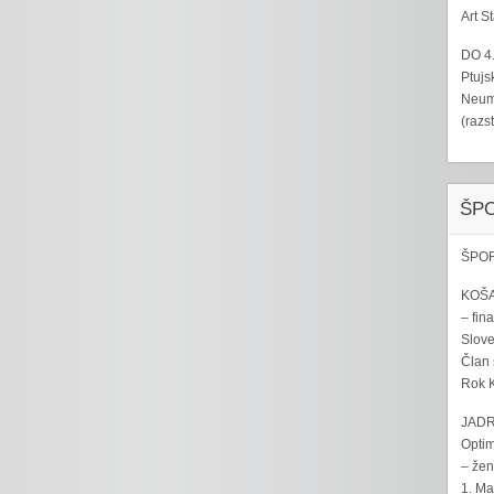
Art S
DO 4
Ptujs
Neumo
(razs
ŠP
ŠPOR
KOŠA
– fina
Sloven
Član 
Rok K
JADR
Optim
– žen
1. Ma