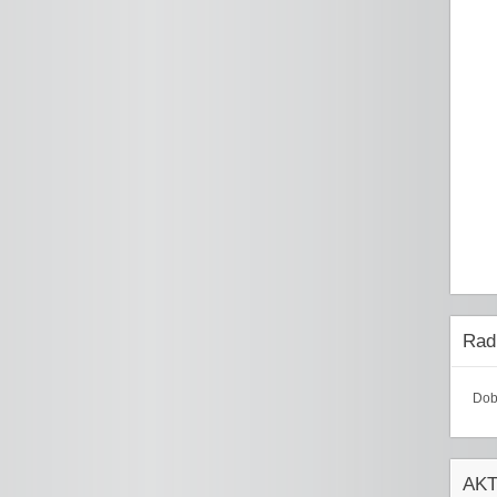
Radi
Dob
AK