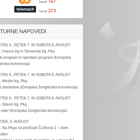
LTURNE NAPOVEDI
TEK 6., PETEK 7. IN SOBOTA 8. AVGUST
, Vrazov trg in Slovenski trg, Ptuj
ki program in spontani program (Evropska
erska konvencija)
TEK 6., PETEK 7. IN SOBOTA 8. AVGUST
, Mestni trg, Ptuj
e predstave (Evropska žonglerska konvencija)
TEK 6., PETEK 7. IN SOBOTA 8. AVGUST
, Glavni trg, Ptuj
 oder (Evropska žonglerska konvencija)
TEK, 6. AVGUST
, Na Ptuju na ploščadi Čučkova 1 – dom
katov