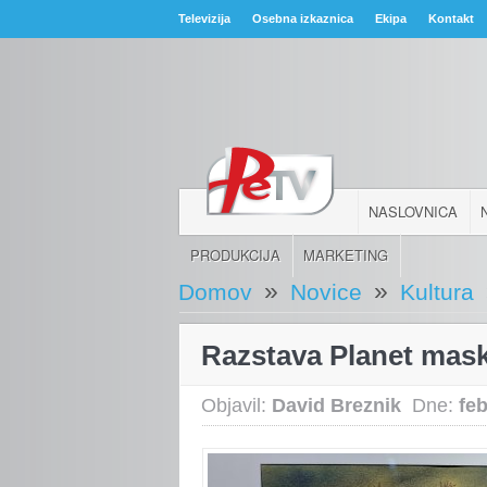
Televizija
Osebna izkaznica
Ekipa
Kontakt
NASLOVNICA
PRODUKCIJA
MARKETING
»
»
Domov
Novice
Kultura
Razstava Planet mas
Objavil:
David Breznik
Dne:
fe