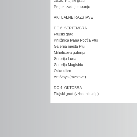
20.30, Ptujski grad
Projekt zadnje upanje
AKTUALNE RAZSTAVE
DO 6. SEPTEMBRA
Ptujski grad
Knjižnica Ivana Potrča Ptuj
Galerija mesta Ptuj
Miheličeva galerija
Galerija Luna
Galerija Magistrta
Ozka ulica
Art Stays (razstave)
DO 4. OKTOBRA
Ptujski grad (vzhodni stolp)