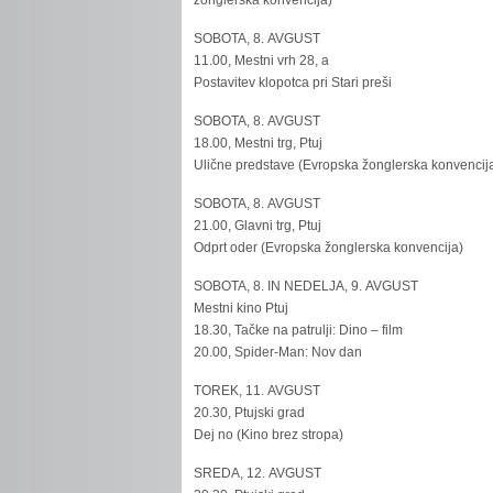
žonglerska konvencija)
SOBOTA, 8. AVGUST
11.00, Mestni vrh 28, a
Postavitev klopotca pri Stari preši
SOBOTA, 8. AVGUST
18.00, Mestni trg, Ptuj
Ulične predstave (Evropska žonglerska konvencij
SOBOTA, 8. AVGUST
21.00, Glavni trg, Ptuj
Odprt oder (Evropska žonglerska konvencija)
SOBOTA, 8. IN NEDELJA, 9. AVGUST
Mestni kino Ptuj
18.30, Tačke na patrulji: Dino – film
20.00, Spider-Man: Nov dan
TOREK, 11. AVGUST
20.30, Ptujski grad
Dej no (Kino brez stropa)
SREDA, 12. AVGUST