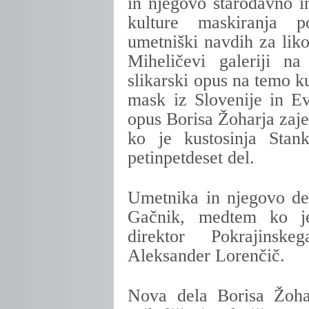
in njegovo starodavno i
kulture maskiranja 
umetniški navdih za lik
Miheličevi galeriji n
slikarski opus na temo k
mask iz Slovenije in Ev
opus Borisa Žoharja zaj
ko je kustosinja Stan
petinpetdeset del.
Umetnika in njegovo del
Gačnik, medtem ko je
direktor Pokrajins
Aleksander Lorenčič.
Nova dela Borisa Žoha