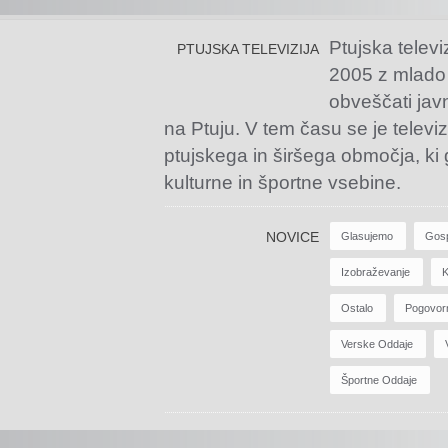
Ptujska televi
PTUJSKA TELEVIZIJA
2005 z mlado
obveščati jav
na Ptuju. V tem času se je televiz
ptujskega in širšega območja, ki
kulturne in športne vsebine.
NOVICE
Glasujemo
Gos
Izobraževanje
K
Ostalo
Pogovor
Verske Oddaje
Športne Oddaje