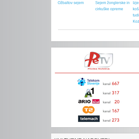
Ožbaltov sejem
Sejem žonglerske in
Izj
cirkuške opreme
koš
tud
Koz