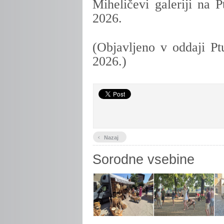
Miheličevi galeriji na P
2026.
(Objavljeno v oddaji Pt
2026.)
‹
Nazaj
Sorodne vsebine