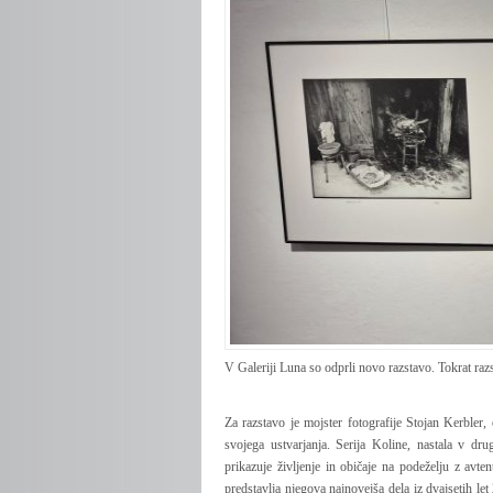
V Galeriji Luna so odprli novo razstavo. Tokrat razs
Za razstavo je mojster fotografije Stojan Kerbler,
svojega ustvarjanja. Serija Koline, nastala v dru
prikazuje življenje in običaje na podeželju z avten
predstavlja njegova najnovejša dela iz dvajsetih let