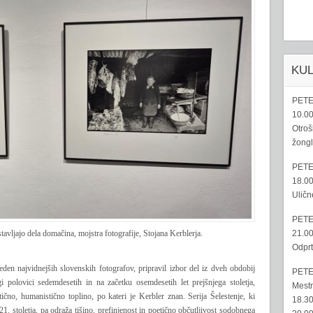
KU
PETE
10.00
Otroš
žongl
PETE
18.00
Uličn
PETE
21.00
tavljajo dela domačina, mojstra fotografije, Stojana Kerblerja.
Odprt
 eden najvidnejših slovenskih fotografov, pripravil izbor del iz dveh obdobij
PETE
gi polovici sedemdesetih in na začetku osemdesetih let prejšnjega stoletja,
Mestn
tično, humanistično toplino, po kateri je Kerbler znan. Serija Šelestenje, ki
18.30
 21. stoletja, pa odraža tišino, prefinjenost in poetično občutljivost sodobnega