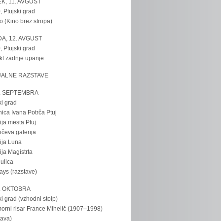
K, 11. AVGUST
, Ptujski grad
o (Kino brez stropa)
A, 12. AVGUST
, Ptujski grad
kt zadnje upanje
UALNE RAZSTAVE
. SEPTEMBRA
ki grad
nica Ivana Potrča Ptuj
ija mesta Ptuj
ičeva galerija
ija Luna
ija Magistrta
ulica
tays (razstave)
. OKTOBRA
ki grad (vzhodni stolp)
rni risar France Mihelič (1907–1998)
tava)