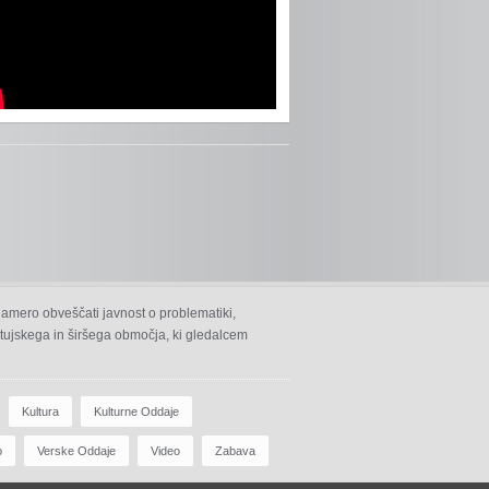
namero obveščati javnost o problematiki,
 ptujskega in širšega območja, ki gledalcem
Kultura
Kulturne Oddaje
o
Verske Oddaje
Video
Zabava