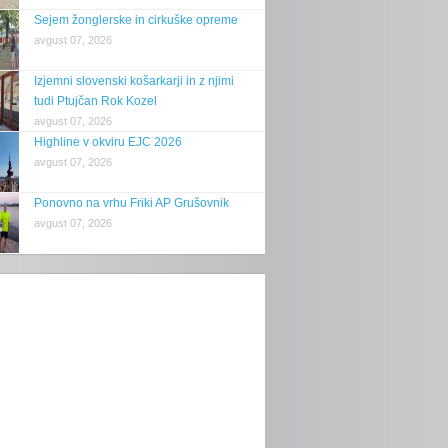
Sejem žonglerske in cirkuške opreme
avgust 07, 2026
Izjemni slovenski košarkarji in z njimi
tudi Ptujčan Rok Kozel
avgust 07, 2026
Highline v okviru EJC 2026
avgust 07, 2026
Ponovno na vrhu Friki AP Grušovnik
avgust 07, 2026