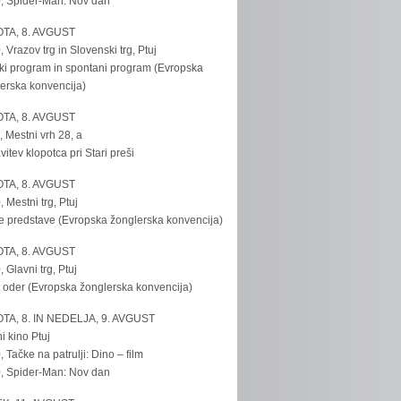
, Spider-Man: Nov dan
TA, 8. AVGUST
, Vrazov trg in Slovenski trg, Ptuj
ki program in spontani program (Evropska
erska konvencija)
TA, 8. AVGUST
, Mestni vrh 28, a
vitev klopotca pri Stari preši
TA, 8. AVGUST
, Mestni trg, Ptuj
e predstave (Evropska žonglerska konvencija)
TA, 8. AVGUST
, Glavni trg, Ptuj
 oder (Evropska žonglerska konvencija)
TA, 8. IN NEDELJA, 9. AVGUST
i kino Ptuj
, Tačke na patrulji: Dino – film
, Spider-Man: Nov dan