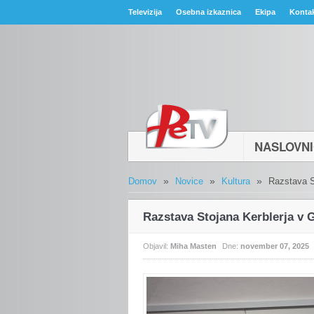
Televizija
Osebna izkaznica
Ekipa
Konta
NASLOVN
»
»
»
Domov
Novice
Kultura
Razstava St
Razstava Stojana Kerblerja v G
Objavil:
Miha Masten
Dne:
november 07, 2025