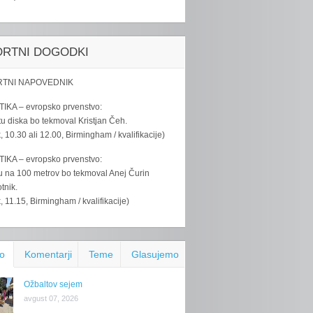
ORTNI DOGODKI
TNI NAPOVEDNIK
IKA – evropsko prvenstvo:
u diska bo tekmoval Kristjan Čeh.
k, 10.30 ali 12.00, Birmingham / kvalifikacije)
IKA – evropsko prvenstvo:
u na 100 metrov bo tekmoval Anej Čurin
tnik.
k, 11.15, Birmingham / kvalifikacije)
o
Komentarji
Teme
Glasujemo
Ožbaltov sejem
avgust 07, 2026