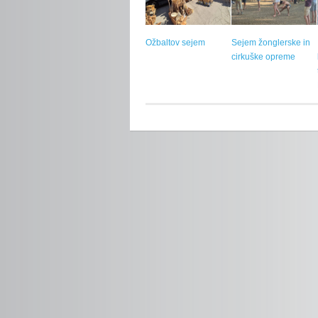
Ožbaltov sejem
Sejem žonglerske in
cirkuške opreme