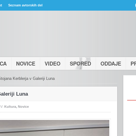
kt
Seznam avtorskih del
ICA
NOVICE
VIDEO
SPORED
ODDAJE
P
ojana Kerblerja v Galeriji Luna
aleriji Luna
V:
Kultura
,
Novice