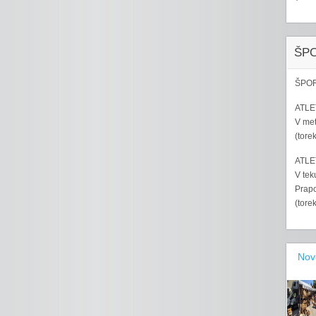
ŠP
ŠPOR
ATLET
V met
(tore
ATLET
V tek
Prapo
(tore
Nov