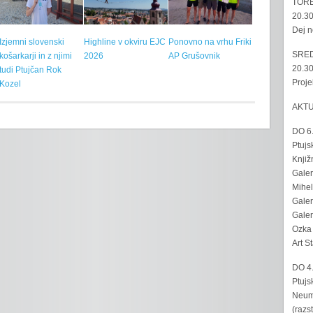
TORE
20.30
Dej n
Izjemni slovenski
Highline v okviru EJC
Ponovno na vrhu Friki
SRED
košarkarji in z njimi
2026
AP Grušovnik
20.30
tudi Ptujčan Rok
Proje
Kozel
AKT
DO 6
Ptujs
Knjiž
Galer
Mihel
Galer
Galer
Ozka 
Art S
DO 4
Ptujs
Neumo
(razs