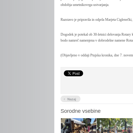
obdobja umetnikovega ustvarjanja.
Razstavo je pripravila in odprla Marjeta Ciglenečk
Dogodek je potekal ob 30-letnici delovanja Rotary k
bodo namreč namenjena v dobrodelne namene Rotary
(Objavljeno v oddaji Ptujska kronika, dne 7. nove
‹
Nazaj
Sorodne vsebine