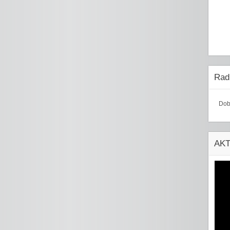
Radi
Dob
AK