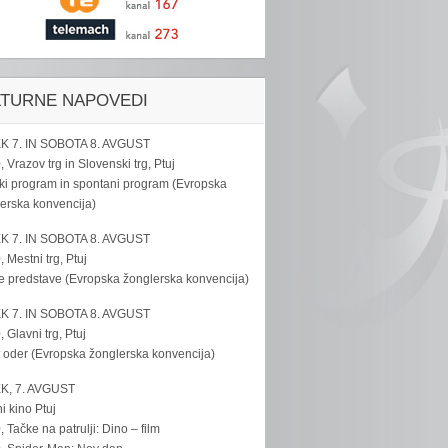
LTURNE NAPOVEDI
K 7. IN SOBOTA 8. AVGUST
, Vrazov trg in Slovenski trg, Ptuj
ki program in spontani program (Evropska
erska konvencija)
K 7. IN SOBOTA 8. AVGUST
, Mestni trg, Ptuj
e predstave (Evropska žonglerska konvencija)
K 7. IN SOBOTA 8. AVGUST
, Glavni trg, Ptuj
 oder (Evropska žonglerska konvencija)
K, 7. AVGUST
i kino Ptuj
, Tačke na patrulji: Dino – film