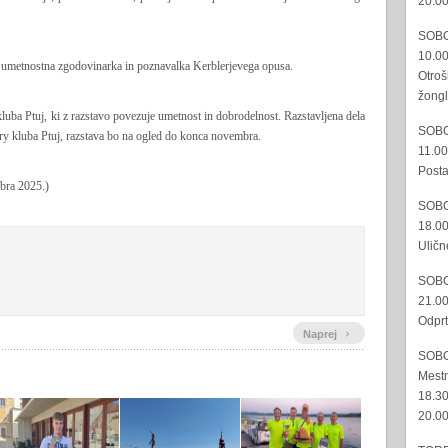
20.00
SOBO
10.00
i, umetnostna zgodovinarka in poznavalka Kerblerjevega opusa.
Otroš
žongl
luba Ptuj, ki z razstavo povezuje umetnost in dobrodelnost. Razstavljena dela
SOBO
 kluba Ptuj, razstava bo na ogled do konca novembra.
11.00
Posta
mbra 2025.)
SOBO
18.00
Uličn
SOBO
21.00
Odprt
›
Naprej
SOBO
Mestn
18.30
20.00