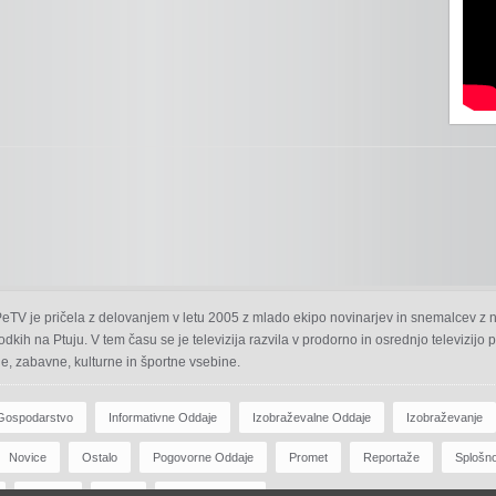
 PeTV je pričela z delovanjem v letu 2005 z mlado ekipo novinarjev in snemalcev z 
odkih na Ptuju. V tem času se je televizija razvila v prodorno in osrednjo televizijo
e, zabavne, kulturne in športne vsebine.
Gospodarstvo
Informativne Oddaje
Izobraževalne Oddaje
Izobraževanje
Novice
Ostalo
Pogovorne Oddaje
Promet
Reportaže
Splošn