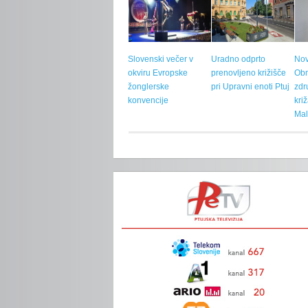
Slovenski večer v
Uradno odprto
Nov
okviru Evropske
prenovljeno križišče
Ob
žonglerske
pri Upravni enoti Ptuj
zdr
konvencije
kri
Mal