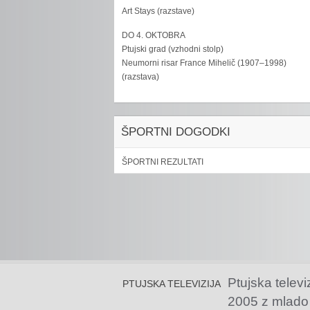
Art Stays (razstave)
DO 4. OKTOBRA
Ptujski grad (vzhodni stolp)
Neumorni risar France Mihelič (1907–1998)
(razstava)
ŠPORTNI DOGODKI
ŠPORTNI REZULTATI
Ptujska televi
PTUJSKA TELEVIZIJA
2005 z mlado