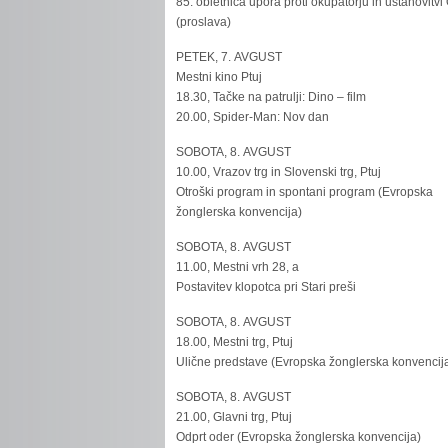
85. obletnica upora proti okupatorju in ustanovitvi
(proslava)
PETEK, 7. AVGUST
Mestni kino Ptuj
18.30, Tačke na patrulji: Dino – film
20.00, Spider-Man: Nov dan
SOBOTA, 8. AVGUST
10.00, Vrazov trg in Slovenski trg, Ptuj
Otroški program in spontani program (Evropska
žonglerska konvencija)
SOBOTA, 8. AVGUST
11.00, Mestni vrh 28, a
Postavitev klopotca pri Stari preši
SOBOTA, 8. AVGUST
18.00, Mestni trg, Ptuj
Ulične predstave (Evropska žonglerska konvencij
SOBOTA, 8. AVGUST
21.00, Glavni trg, Ptuj
Odprt oder (Evropska žonglerska konvencija)