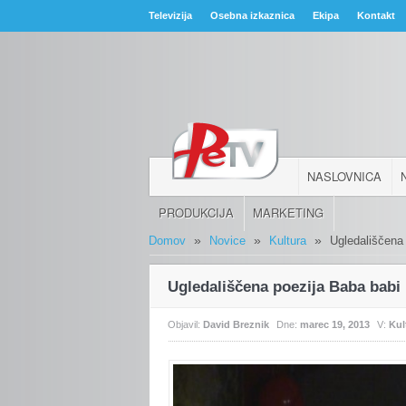
Televizija
Osebna izkaznica
Ekipa
Kontakt
NASLOVNICA
PRODUKCIJA
MARKETING
»
»
»
Domov
Novice
Kultura
Ugledališčena
Ugledališčena poezija Baba babi
Objavil:
David Breznik
Dne:
marec 19, 2013
V:
Kul