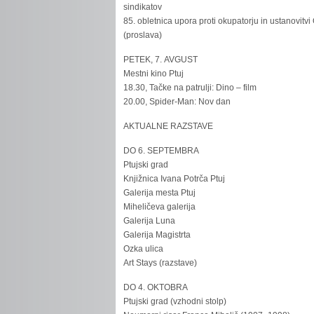
sindikatov
85. obletnica upora proti okupatorju in ustanovitvi
(proslava)
PETEK, 7. AVGUST
Mestni kino Ptuj
18.30, Tačke na patrulji: Dino – film
20.00, Spider-Man: Nov dan
AKTUALNE RAZSTAVE
DO 6. SEPTEMBRA
Ptujski grad
Knjižnica Ivana Potrča Ptuj
Galerija mesta Ptuj
Miheličeva galerija
Galerija Luna
Galerija Magistrta
Ozka ulica
Art Stays (razstave)
DO 4. OKTOBRA
Ptujski grad (vzhodni stolp)