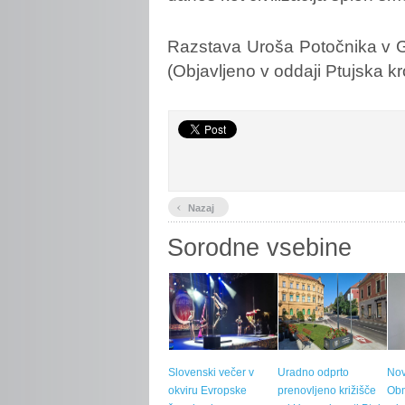
Razstava Uroša Potočnika v Gale
(Objavljeno v oddaji Ptujska k
‹
Nazaj
Sorodne vsebine
Slovenski večer v
Uradno odprto
Nov
okviru Evropske
prenovljeno križišče
Ob