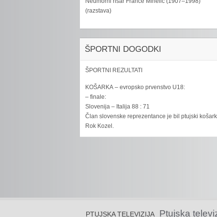
Neumorni risar France Mihelič (1907–1998)
(razstava)
ŠPORTNI DOGODKI
ŠPORTNI REZULTATI
KOŠARKA – evropsko prvenstvo U18:
– finale:
Slovenija – Italija 88 : 71
Član slovenske reprezentance je bil ptujski košar
Rok Kozel.
Ptujska televi
PTUJSKA TELEVIZIJA