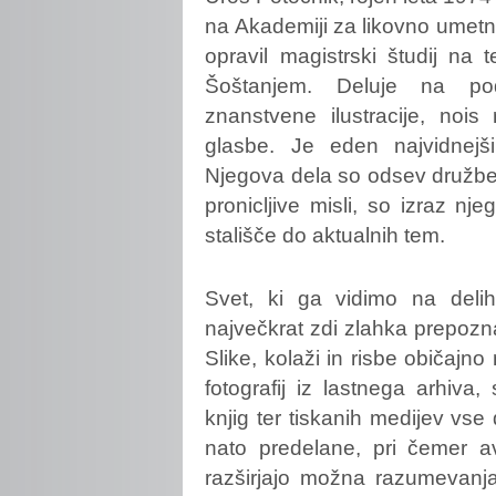
na Akademiji za likovno umetnos
opravil magistrski študij na
Šoštanjem. Deluje na podru
znanstvene ilustracije, nois
glasbe. Je eden najvidnejš
Njegova dela so odsev družben
pronicljive misli, so izraz 
stališče do aktualnih tem.
Svet, ki ga vidimo na deli
največkrat zdi zlahka prepoznav
Slike, kolaži in risbe običajn
fotografij iz lastnega arhiva, 
knjig ter tiskanih medijev vse
nato predelane, pri čemer av
razširjajo možna razumevanj