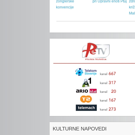
žonglerske
pri Upravni enoti Ptuj
zdr
konvencije
kri
Mal
KULTURNE NAPOVEDI