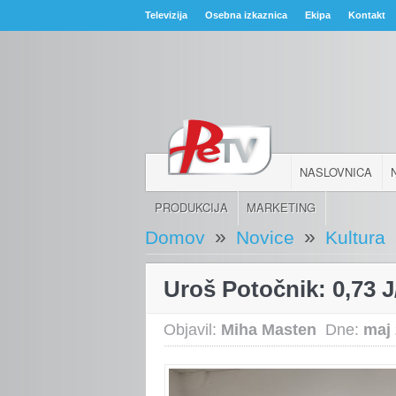
Televizija
Osebna izkaznica
Ekipa
Kontakt
NASLOVNICA
PRODUKCIJA
MARKETING
»
»
Domov
Novice
Kultura
Uroš Potočnik: 0,73 J
Objavil:
Miha Masten
Dne:
maj 