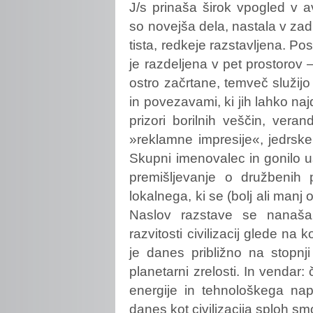
J/s prinaša širok vpogled v a
so novejša dela, nastala v zadn
tista, redkeje razstavljena. Pos
je razdeljena v pet prostorov 
ostro začrtane, temveč služijo
in povezavami, ki jih lahko na
prizori borilnih veščin, veran
»reklamne impresije«, jedrske 
Skupni imenovalec in gonilo 
premišljevanje o družbenih 
lokalnega, ki se (bolj ali manj 
Naslov razstave se nanaša
razvitosti civilizacij glede na
je danes približno na stopnj
planetarni zrelosti. In vendar:
energije in tehnološkega nap
danes kot civilizacija sploh s