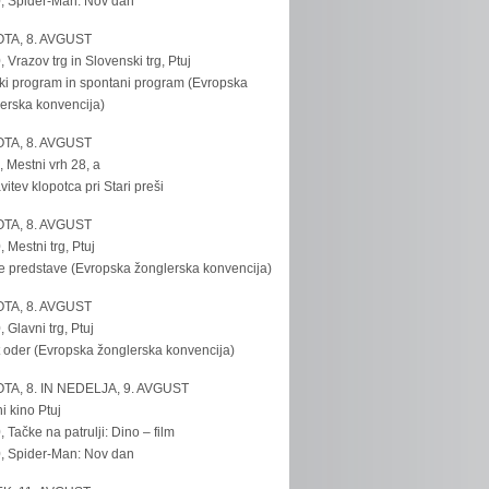
, Spider-Man: Nov dan
TA, 8. AVGUST
, Vrazov trg in Slovenski trg, Ptuj
ki program in spontani program (Evropska
erska konvencija)
TA, 8. AVGUST
, Mestni vrh 28, a
vitev klopotca pri Stari preši
TA, 8. AVGUST
, Mestni trg, Ptuj
e predstave (Evropska žonglerska konvencija)
TA, 8. AVGUST
, Glavni trg, Ptuj
 oder (Evropska žonglerska konvencija)
TA, 8. IN NEDELJA, 9. AVGUST
i kino Ptuj
, Tačke na patrulji: Dino – film
, Spider-Man: Nov dan