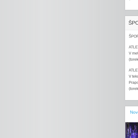
ŠP
ŠPOR
ATLET
V met
(tore
ATLET
V tek
Prapo
(tore
Nov