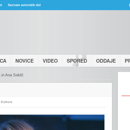
kt
Seznam avtorskih del
ICA
NOVICE
VIDEO
SPORED
ODDAJE
P
 in Ana Soklič
:
Kultura