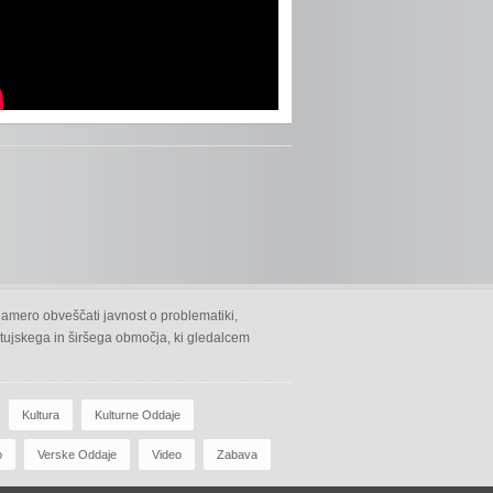
namero obveščati javnost o problematiki,
 ptujskega in širšega območja, ki gledalcem
Kultura
Kulturne Oddaje
o
Verske Oddaje
Video
Zabava