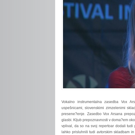
Vokalno
instrumentalna zasedba Vox Ar
uspešnicami, slovenskimi zimzelenimi sklad
presene?enje. Zasedbo Vox Arsana prepozn
glasbi. Kljub prepoznavnosti v doma?em okolju,
vplival, da so na svoj repertoar dodali tu
lahko prisluhnili tudi avtorskim skladbam i