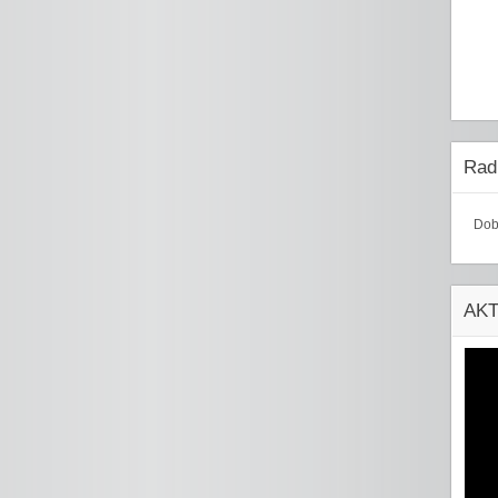
Radi
Dob
AK