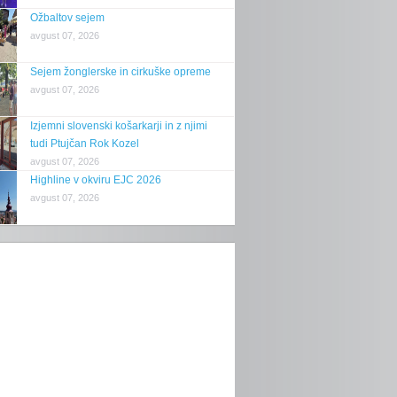
Ožbaltov sejem
avgust 07, 2026
Sejem žonglerske in cirkuške opreme
avgust 07, 2026
Izjemni slovenski košarkarji in z njimi
tudi Ptujčan Rok Kozel
avgust 07, 2026
Highline v okviru EJC 2026
avgust 07, 2026