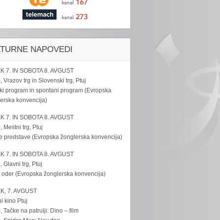
LTURNE NAPOVEDI
K 7. IN SOBOTA 8. AVGUST
, Vrazov trg in Slovenski trg, Ptuj
ki program in spontani program (Evropska
erska konvencija)
K 7. IN SOBOTA 8. AVGUST
, Mestni trg, Ptuj
e predstave (Evropska žonglerska konvencija)
K 7. IN SOBOTA 8. AVGUST
, Glavni trg, Ptuj
 oder (Evropska žonglerska konvencija)
K, 7. AVGUST
i kino Ptuj
, Tačke na patrulji: Dino – film