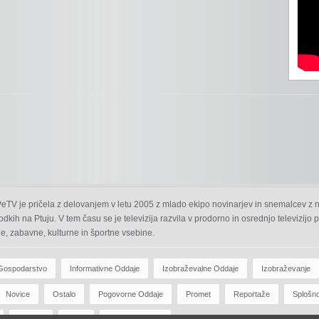
 PeTV je pričela z delovanjem v letu 2005 z mlado ekipo novinarjev in snemalcev z 
odkih na Ptuju. V tem času se je televizija razvila v prodorno in osrednjo televizijo
e, zabavne, kulturne in športne vsebine.
Gospodarstvo
Informativne Oddaje
Izobraževalne Oddaje
Izobraževanje
Novice
Ostalo
Pogovorne Oddaje
Promet
Reportaže
Splošn