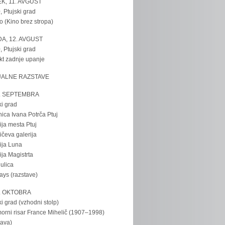
K, 11. AVGUST
, Ptujski grad
o (Kino brez stropa)
A, 12. AVGUST
, Ptujski grad
kt zadnje upanje
UALNE RAZSTAVE
. SEPTEMBRA
ki grad
nica Ivana Potrča Ptuj
ija mesta Ptuj
ičeva galerija
ija Luna
ija Magistrta
ulica
tays (razstave)
. OKTOBRA
ki grad (vzhodni stolp)
rni risar France Mihelič (1907–1998)
tava)