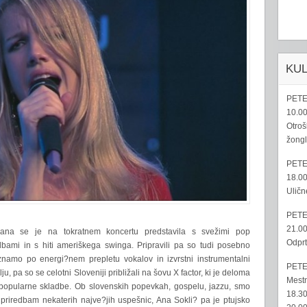
KU
PETE
10.00
Otroš
žongl
PETE
18.00
Uličn
PETE
21.00
sana se je na tokratnem koncertu predstavila s svežimi pop
Odprt
bami in s hiti ameriškega swinga. Pripravili pa so tudi posebno
amo po energi?nem prepletu vokalov in izvrstni instrumentalni
PETE
 pa so se celotni Sloveniji približali na šovu X factor, ki je deloma
Mestn
di popularne skladbe. Ob slovenskih popevkah, gospelu, jazzu, smo
18.30
n priredbam nekaterih najve?jih uspešnic, Ana Sokli? pa je ptujsko