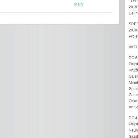
TORE
Mally
20.30
Dej n
SRED
20.30
Proje
AKT
DO 6
Ptujs
Knjiž
Galer
Mihel
Galer
Galer
Ozka 
Art S
DO 4
Ptujs
Neumo
(razs