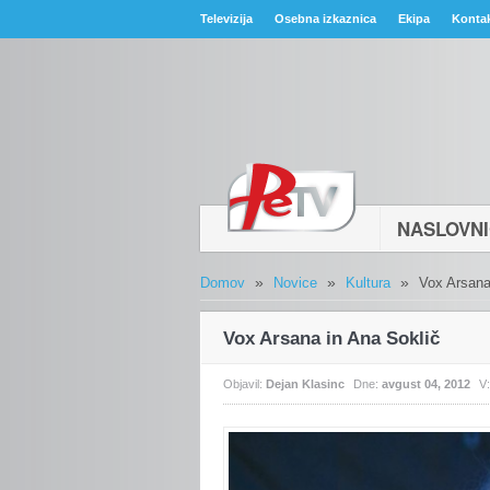
Televizija
Osebna izkaznica
Ekipa
Konta
NASLOVN
»
»
»
Domov
Novice
Kultura
Vox Arsana
Vox Arsana in Ana Soklič
Objavil:
Dejan Klasinc
Dne:
avgust 04, 2012
V