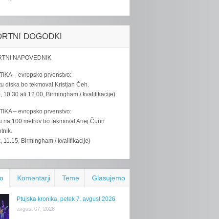
ORTNI DOGODKI
TNI NAPOVEDNIK
IKA – evropsko prvenstvo:
u diska bo tekmoval Kristjan Čeh.
k, 10.30 ali 12.00, Birmingham / kvalifikacije)
IKA – evropsko prvenstvo:
u na 100 metrov bo tekmoval Anej Čurin
tnik.
k, 11.15, Birmingham / kvalifikacije)
o
Komentarji
Teme
Glasujemo
Ptujska kronika, petek 7. avgust 2026
avgust 07, 2026