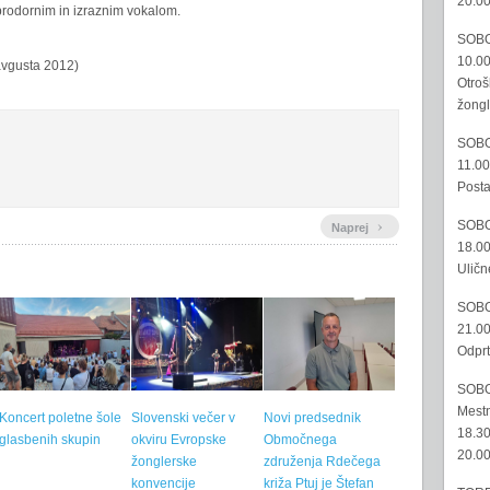
20.00
prodornim in izraznim vokalom.
SOBO
10.00
 avgusta 2012)
Otroš
žongl
SOBO
11.00
Posta
›
SOBO
Naprej
18.00
Uličn
SOBO
21.00
Odprt
SOBO
Mestn
Koncert poletne šole
Slovenski večer v
Novi predsednik
18.30
glasbenih skupin
okviru Evropske
Območnega
20.00
žonglerske
združenja Rdečega
konvencije
križa Ptuj je Štefan