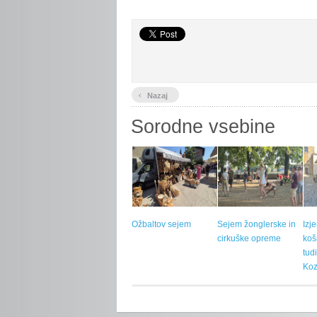
‹
Nazaj
Sorodne vsebine
Ožbaltov sejem
Sejem žonglerske in
Izj
cirkuške opreme
koš
tud
Koz