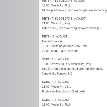
PETEK 7. IN SOBOTA 8. AVGUST
18.00, Mestni trg, Ptuj
Ulične predstave (Evropska žonglerska konvencij
PETEK 7. IN SOBOTA 8. AVGUST
21.00, Glavni trg, Ptuj
Odprt oder (Evropska žonglerska konvencija)
PETEK, 7. AVGUST
Mestni kino Ptuj
18.30, Tačke na patrulji: Dino – film
20.00, Spider-Man: Nov dan
SOBOTA, 8. AVGUST
10.00, Vrazov trg in Slovenski trg, Ptuj
Otroški program in spontani program (Evropska
žonglerska konvencija)
SOBOTA, 8. AVGUST
11.00, Mestni vrh 28, a
Postavitev klopotca pri Stari preši
SOBOTA, 8. AVGUST
18.00, Mestni trg, Ptuj