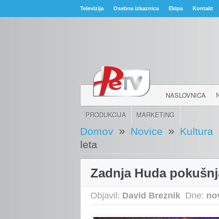
Televizija
Osebna izkaznica
Ekipa
Kontakt
NASLOVNICA
PRODUKCIJA
MARKETING
»
»
Domov
Novice
Kultura
leta
Zadnja Huda pokušnja
Objavil:
David Breznik
Dne:
no