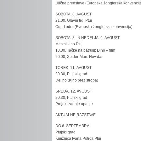
Ulične predstave (Evropska žonglerska konvencij
SOBOTA, 8. AVGUST
21.00, Glavni trg, Ptuj
Odprt oder (Evropska žonglerska konvencija)
SOBOTA, 8. IN NEDELJA, 9. AVGUST
Mestni kino Ptuj
18.30, Tačke na patrulji: Dino – film
20.00, Spider-Man: Nov dan
TOREK, 11. AVGUST
20.30, Ptujski grad
Dej no (Kino brez stropa)
SREDA, 12. AVGUST
20.30, Ptujski grad
Projekt zadnje upanje
AKTUALNE RAZSTAVE
DO 6. SEPTEMBRA
Ptujski grad
Knjižnica Ivana Potrča Ptuj