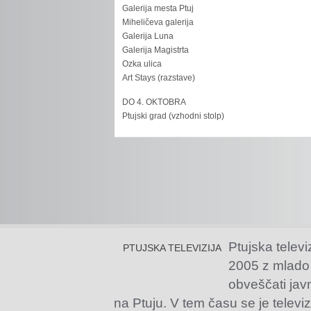
Galerija mesta Ptuj
Miheličeva galerija
Galerija Luna
Galerija Magistrta
Ozka ulica
Art Stays (razstave)
DO 4. OKTOBRA
Ptujski grad (vzhodni stolp)
Ptujska televi
PTUJSKA TELEVIZIJA
2005 z mlado
obveščati jav
na Ptuju. V tem času se je televiz