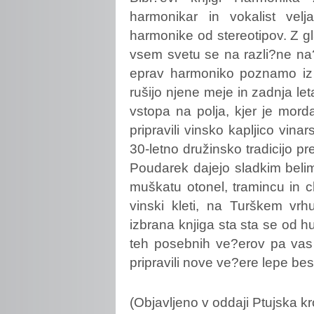
harmonikar in vokalist ve
harmonike od stereotipov. Z gla
vsem svetu se na razli?ne na?i
eprav harmoniko poznamo iz 
rušijo njene meje in zadnja l
vstopa na polja, kjer je mord
pripravili vinsko kapljico vina
30-letno družinsko tradicijo p
Poudarek dajejo sladkim bel
muškatu otonel, tramincu in c
vinski kleti, na Turškem vrh
izbrana knjiga sta sta se od hu
teh posebnih ve?erov pa vas 
pripravili nove ve?ere lepe b
(Objavljeno v oddaji Ptujska 