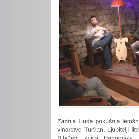
Zadnja
Huda pokušnja letošnj
vinarstvo Tur?an. Ljubitelji li
Bibi?evi knjigi Harmonika 