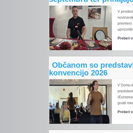
V prostor
novinarsk
premiero
uprizorit
Preberi 
Občanom so predstavi
konvencijo 2026
V Domu kr
predstav
(European
gostil me
Preberi 