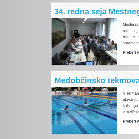
34. redna seja Mestne
Mestni sv
redni sej
reda. Med
spremembi
Preberi 
Medobčinsko tekmovan
V Termah
plavanju 
šolskega 
v različni
Preberi 