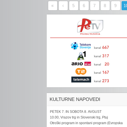
«
‹
5
6
7
8
9
1
KULTURNE NAPOVEDI
PETEK 7. IN SOBOTA 8. AVGUST
10.00, Vrazov trg in Slovenski trg, Ptuj
Otroški program in spontani program (Evropska