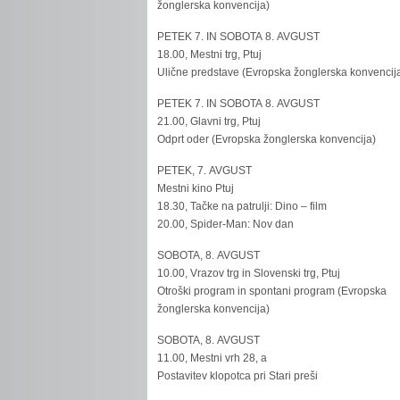
žonglerska konvencija)
PETEK 7. IN SOBOTA 8. AVGUST
18.00, Mestni trg, Ptuj
Ulične predstave (Evropska žonglerska konvencij
PETEK 7. IN SOBOTA 8. AVGUST
21.00, Glavni trg, Ptuj
Odprt oder (Evropska žonglerska konvencija)
PETEK, 7. AVGUST
Mestni kino Ptuj
18.30, Tačke na patrulji: Dino – film
20.00, Spider-Man: Nov dan
SOBOTA, 8. AVGUST
10.00, Vrazov trg in Slovenski trg, Ptuj
Otroški program in spontani program (Evropska
žonglerska konvencija)
SOBOTA, 8. AVGUST
11.00, Mestni vrh 28, a
Postavitev klopotca pri Stari preši