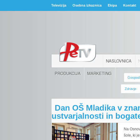
Televizija
Osebna izkaznica
Ekipa
Kontakt
NASLOVNICA
PRODUKCIJA
MARKETING
Gospod
Zdravje
Dan OŠ Mladika v zna
ustvarjalnosti in bogate
Na Osnovn
šole, ki j