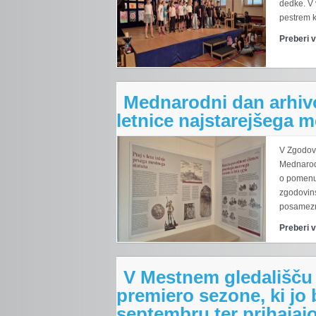
dedke. V 
pestrem k
Preberi 
Mednarodni dan arhiv
letnice najstarejšega 
V Zgodovi
Mednarod
o pomenu 
zgodovins
posamezni
Preberi 
V Mestnem gledališču 
premiero sezone, ki jo 
septembru ter prihajaj