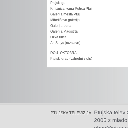
Ptujski grad
Knjižnica Ivana Potrča Ptuj
Galerija mesta Ptuj
Miheličeva galerija
Galerija Luna
Galerija Magistrta
Ozka ulica
Art Stays (razstave)
DO 4. OKTOBRA
Ptujski grad (vzhodni stolp)
Ptujska televi
PTUJSKA TELEVIZIJA
2005 z mlado
obveščati jav