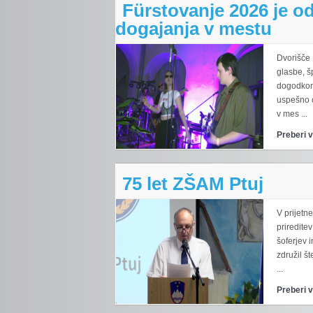
Fürstovanje 2026 je o
dogajanja v mestu
Dvorišče 
glasbe, š
dogodkom 
uspešno 
v mes ...
Preberi 
75 let ZŠAM Ptuj
V prijetn
priredite
šoferjev 
združil š
...
Preberi 