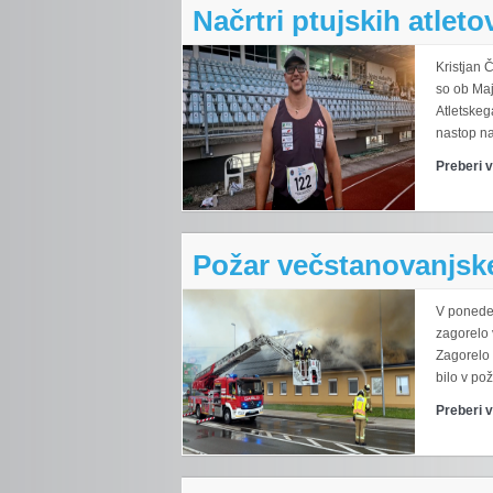
Načrtri ptujskih atleto
Kristjan 
so ob Maj
Atletskeg
nastop na
Preberi 
Požar večstanovanjsk
V ponedel
zagorelo 
Zagorelo 
bilo v po
Preberi 