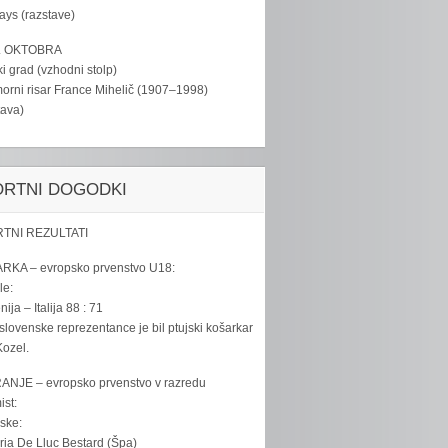
tays (razstave)
. OKTOBRA
ki grad (vzhodni stolp)
rni risar France Mihelič (1907–1998)
tava)
ORTNI DOGODKI
TNI REZULTATI
RKA – evropsko prvenstvo U18:
le:
ija – Italija 88 : 71
slovenske reprezentance je bil ptujski košarkar
ozel.
ANJE – evropsko prvenstvo v razredu
ist:
ske:
ria De Lluc Bestard (Špa)