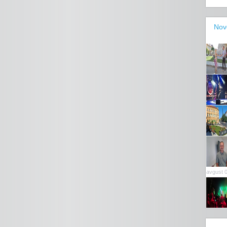
Nov
avgust 