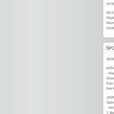
Art S
DO 4
Ptujs
Neumo
(razs
ŠP
ŠPOR
KOŠA
– fina
Sloven
Član 
Rok K
JADR
Optim
– žen
1. Ma