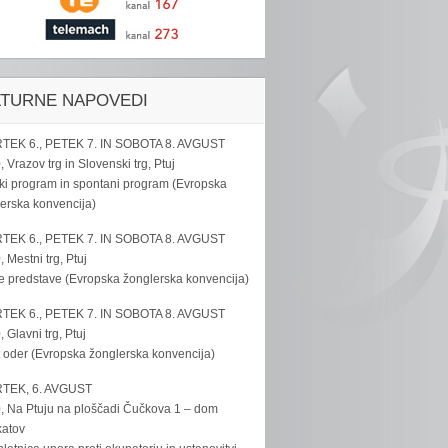
LTURNE NAPOVEDI
TEK 6., PETEK 7. IN SOBOTA 8. AVGUST
, Vrazov trg in Slovenski trg, Ptuj
ki program in spontani program (Evropska
erska konvencija)
TEK 6., PETEK 7. IN SOBOTA 8. AVGUST
, Mestni trg, Ptuj
e predstave (Evropska žonglerska konvencija)
TEK 6., PETEK 7. IN SOBOTA 8. AVGUST
, Glavni trg, Ptuj
 oder (Evropska žonglerska konvencija)
TEK, 6. AVGUST
, Na Ptuju na ploščadi Čučkova 1 – dom
katov