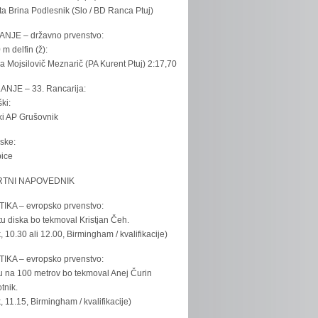
ta Brina Podlesnik (Slo / BD Ranca Ptuj)
ANJE – državno prvenstvo:
 m delfin (ž):
la Mojsilovič Meznarič (PA Kurent Ptuj) 2:17,70
ANJE – 33. Rancarija:
ki:
iki AP Grušovnik
ske:
bice
TNI NAPOVEDNIK
IKA – evropsko prvenstvo:
u diska bo tekmoval Kristjan Čeh.
k, 10.30 ali 12.00, Birmingham / kvalifikacije)
IKA – evropsko prvenstvo:
u na 100 metrov bo tekmoval Anej Čurin
tnik.
k, 11.15, Birmingham / kvalifikacije)