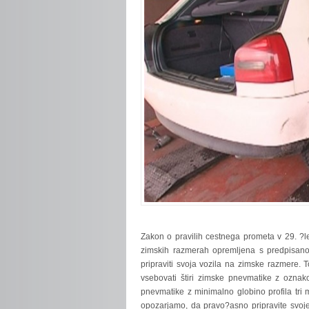
Zakon
o pravilih cestnega prometa v 29. ?l
zimskih razmerah opremljena s predpisano
pripraviti svoja vozila na zimske razmere
vsebovati štiri zimske pnevmatike z oznako
pnevmatike z minimalno globino profila tri m
opozarjamo, da pravo?asno pripravite svoje