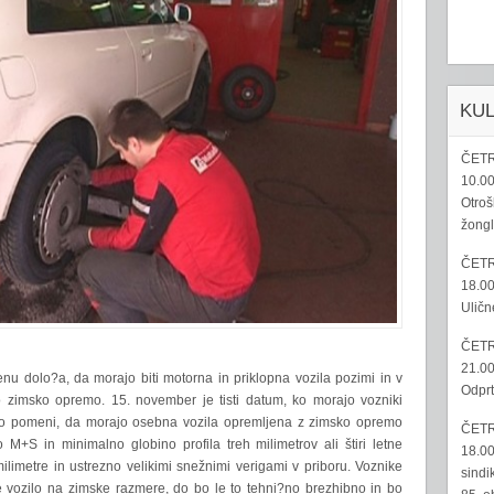
KU
ČETR
10.00
Otroš
žongl
ČETR
18.00
Uličn
ČETR
21.00
enu dolo?a, da morajo biti motorna in priklopna vozila pozimi in v
Odprt
 zimsko opremo. 15. november je tisti datum, ko morajo vozniki
. To pomeni, da morajo osebna vozila opremljena z zimsko opremo
ČETR
 M+S in minimalno globino profila treh milimetrov ali štiri letne
18.00
ilimetre in ustrezno velikimi snežnimi verigami v priboru. Voznike
sindi
 vozilo na zimske razmere, do bo le to tehni?no brezhibno in bo