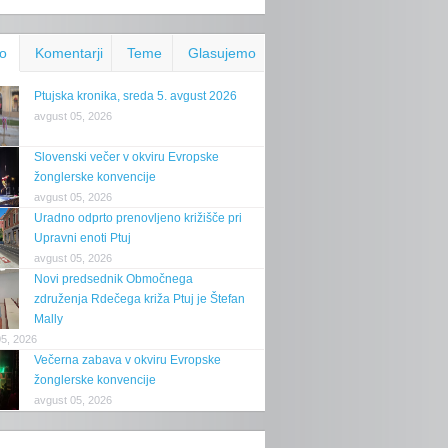
o
Komentarji
Teme
Glasujemo
Ptujska kronika, sreda 5. avgust 2026
avgust 05, 2026
Slovenski večer v okviru Evropske
žonglerske konvencije
avgust 05, 2026
Uradno odprto prenovljeno križišče pri
Upravni enoti Ptuj
avgust 05, 2026
Novi predsednik Območnega
združenja Rdečega križa Ptuj je Štefan
Mally
05, 2026
Večerna zabava v okviru Evropske
žonglerske konvencije
avgust 05, 2026