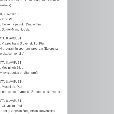
bletnica upora proti okupatorju in ustanovitvi
roslava)
K, 7. AVGUST
i kino Ptuj
, Tačke na patrulji: Dino – film
, Spider-Man: Nov dan
TA, 8. AVGUST
, Vrazov trg in Slovenski trg, Ptuj
ki program in spontani program (Evropska
erska konvencija)
TA, 8. AVGUST
, Mestni vrh 28, a
vitev klopotca pri Stari preši
TA, 8. AVGUST
, Mestni trg, Ptuj
e predstave (Evropska žonglerska konvencija)
TA, 8. AVGUST
, Glavni trg, Ptuj
 oder (Evropska žonglerska konvencija)