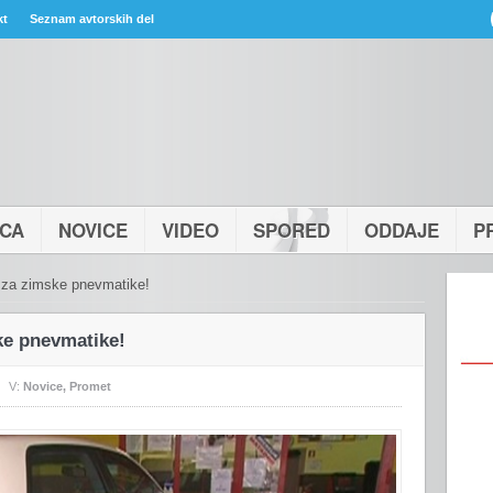
kt
Seznam avtorskih del
ICA
NOVICE
VIDEO
SPORED
ODDAJE
P
 za zimske pnevmatike!
ke pnevmatike!
V:
Novice
,
Promet