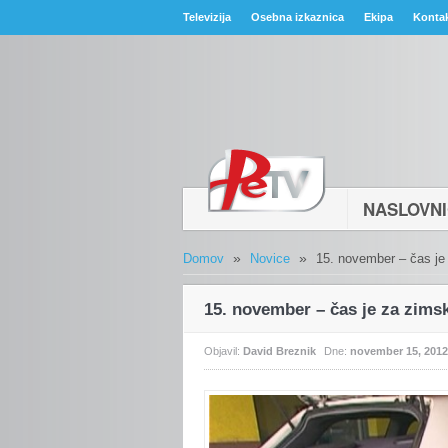
Televizija
Osebna izkaznica
Ekipa
Konta
NASLOVN
»
»
Domov
Novice
15. november – čas je
15. november – čas je za zims
Objavil:
David Breznik
Dne:
november 15, 2012