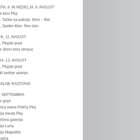
TA, 8. IN NEDELJA, 9. AVGUST
i kino Ptuj
, Tačke na patrulji: Dino – film
, Spider-Man: Nov dan
K, 11. AVGUST
, Ptujski grad
o (Kino brez stropa)
A, 12. AVGUST
, Ptujski grad
kt zadnje upanje
UALNE RAZSTAVE
. SEPTEMBRA
ki grad
nica Ivana Potrča Ptuj
ija mesta Ptuj
ičeva galerija
ija Luna
ija Magistrta
ulica