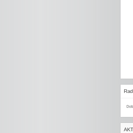
Radi
Dob
AK