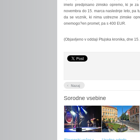
imelo predpisano zimsko opremo, ki je za
novembra do 15. marca naslednje leto, pa t
da se voznik, ki nima ustrezne zimske op
onemogo?en promet, pa s 400 EUR.
(Objavljeno v oddaji Ptujska kronika, dne 15
‹
Nazaj
Sorodne vsebine