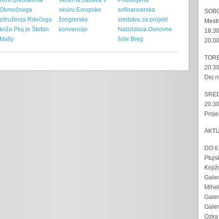
Novi predsednik
Večerna zabava v
Pridobljena
Območnega
okviru Evropske
sofinancerska
SOBO
združenja Rdečega
žonglerske
sredstva za projekt
Mestn
križa Ptuj je Štefan
konvencije
Nadzidava Osnovne
18.30
Mally
šole Breg
20.00
TORE
20.30
Dej n
SRED
20.30
Proje
AKT
DO 6
Ptujs
Knjiž
Galer
Mihel
Galer
Galer
Ozka 