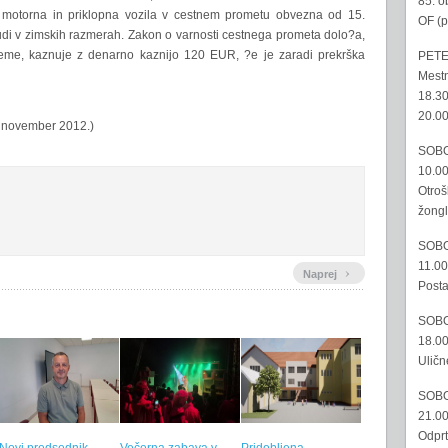
85. o
 motorna in priklopna vozila v cestnem prometu obvezna od 15.
OF (p
udi v zimskih razmerah. Zakon o varnosti cestnega prometa dolo?a,
reme, kaznuje z denarno kaznijo 120 EUR, ?e je zaradi prekrška
PETE
Mestn
18.30
20.00
. november 2012.)
SOBO
10.00
Otroš
žongl
SOBO
11.00
›
Naprej
Posta
SOBO
18.00
Uličn
SOBO
21.00
Odprt