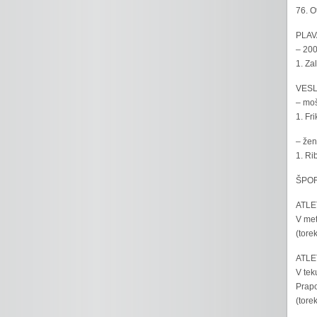
76. O
PLAV
– 200
1. Za
VESL
– moš
1. Fr
– žen
1. Ri
ŠPOR
ATLET
V met
(tore
ATLET
V tek
Prapo
(tore