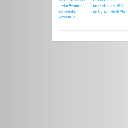
Slovenski večer v
Uradno odprto
okviru Evropske
prenovljeno križišče
žonglerske
pri Upravni enoti Ptuj
konvencije