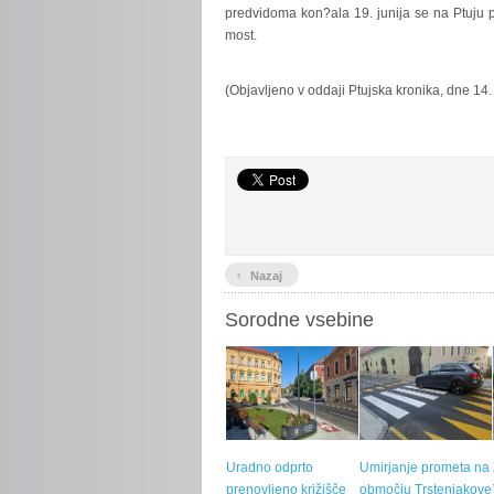
predvidoma kon?ala 19. junija se na Ptuju 
most.
(Objavljeno v oddaji Ptujska kronika, dne 14.
‹
Nazaj
Sorodne vsebine
Uradno odprto
Umirjanje prometa na
prenovljeno križišče
območju Trstenjakove