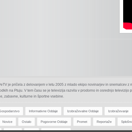
 PeTV je pričela z delovanjem v letu 2005 z mlado ekipo novinarjev in snemalcev z 
odkih na Ptuju. V tem času se je televizija razvila v prodorno in osrednjo televizijo
e, zabavne, kulturne in športne vsebine.
Gospodarstvo
Informativne Oddaje
Izobraževalne Oddaje
Izobraževanje
Novice
Ostalo
Pogovorne Oddaje
Promet
Reportaže
Splošn