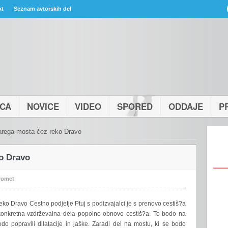
kt
Seznam avtorskih del
ICA
NOVICE
VIDEO
SPORED
ODDAJE
P
rega mosta čez reko Dravo
o Dravo
romet
ko Dravo Cestno podjetje Ptuj s podizvajalci je s prenovo cestiš?a
 konkretna vzdrževalna dela popolno obnovo cestiš?a. To bodo na
odo popravili dilatacije in jaške. Zaradi del na mostu, ki se bodo