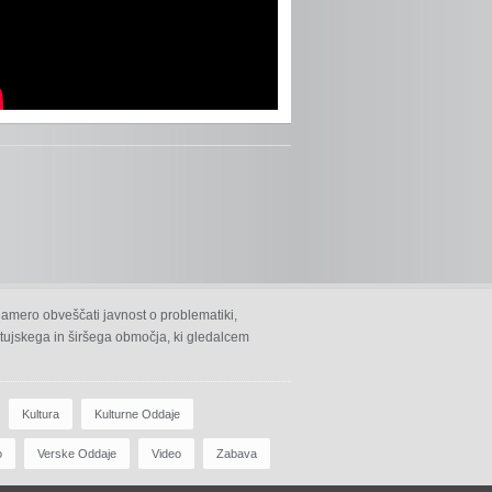
namero obveščati javnost o problematiki,
 ptujskega in širšega območja, ki gledalcem
Kultura
Kulturne Oddaje
o
Verske Oddaje
Video
Zabava