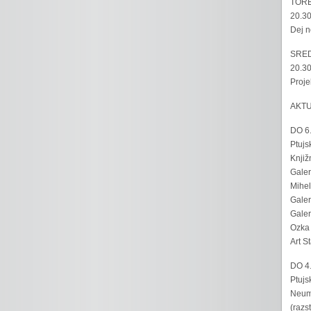
TORE
20.30
Dej n
SRED
20.30
Proje
AKT
DO 6
Ptujs
Knjiž
Galer
Mihel
Galer
Galer
Ozka 
Art S
DO 4
Ptujs
Neumo
(razs