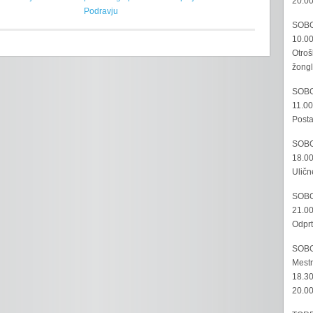
20.00
Podravju
SOBO
10.00
Otroš
žongl
SOBO
11.00
Posta
SOBO
18.00
Uličn
SOBO
21.00
Odprt
SOBO
Mestn
18.30
20.00