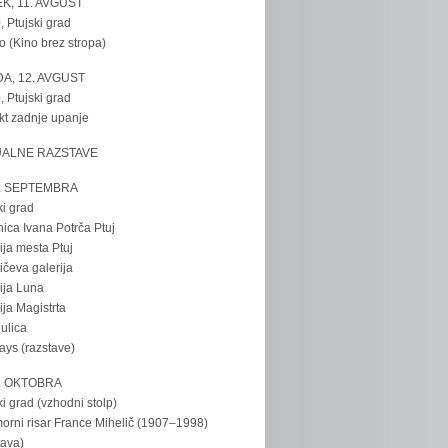
K, 11. AVGUST
, Ptujski grad
o (Kino brez stropa)
A, 12. AVGUST
, Ptujski grad
kt zadnje upanje
UALNE RAZSTAVE
. SEPTEMBRA
ki grad
nica Ivana Potrča Ptuj
ija mesta Ptuj
ičeva galerija
ija Luna
ija Magistrta
ulica
tays (razstave)
. OKTOBRA
ki grad (vzhodni stolp)
rni risar France Mihelič (1907–1998)
tava)