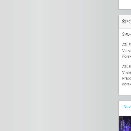
ŠP
ŠPOR
ATLET
V met
(tore
ATLET
V tek
Prapo
(tore
Nov