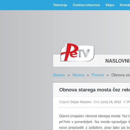
Televizija
Osebna izkaznica
Ekipa
Konta
NASLOVN
»
»
»
Domov
Novice
Promet
Obnova sta
Obnova starega mosta čez rek
Objavil:
Dejan Klasinc
Dne:
junij 14, 2012
V:
P
Glavni
izvajalec obnove starega mosta ?ez re
pri?elo v ponedeljek. Na mostu opravljajo
novo preplastili z asfaltom, prav tako pa b