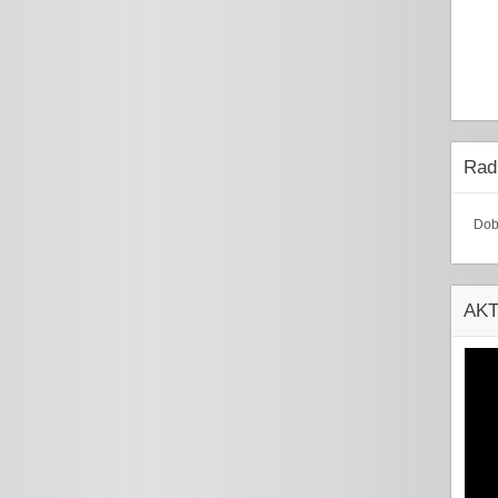
Radi
Dob
AK