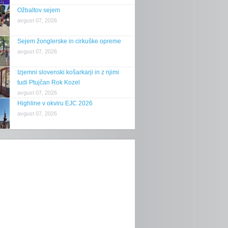
Ožbaltov sejem
avgust 07, 2026
Sejem žonglerske in cirkuške opreme
avgust 07, 2026
Izjemni slovenski košarkarji in z njimi
tudi Ptujčan Rok Kozel
avgust 07, 2026
Highline v okviru EJC 2026
avgust 07, 2026