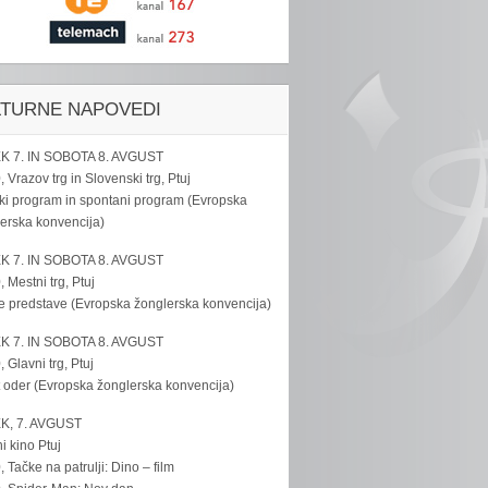
LTURNE NAPOVEDI
K 7. IN SOBOTA 8. AVGUST
, Vrazov trg in Slovenski trg, Ptuj
ki program in spontani program (Evropska
erska konvencija)
K 7. IN SOBOTA 8. AVGUST
, Mestni trg, Ptuj
e predstave (Evropska žonglerska konvencija)
K 7. IN SOBOTA 8. AVGUST
, Glavni trg, Ptuj
 oder (Evropska žonglerska konvencija)
K, 7. AVGUST
i kino Ptuj
, Tačke na patrulji: Dino – film