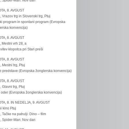
, Spider-Man: Nov dan
TA, 8. AVGUST
, Vrazov trg in Slovenski trg, Ptuj
ki program in spontani program (Evropska
erska konvencija)
TA, 8. AVGUST
, Mestni vrh 28, a
vitev klopotca pri Stari preši
TA, 8. AVGUST
, Mestni trg, Ptuj
e predstave (Evropska žonglerska konvencija)
TA, 8. AVGUST
, Glavni trg, Ptuj
 oder (Evropska žonglerska konvencija)
TA, 8. IN NEDELJA, 9. AVGUST
i kino Ptuj
, Tačke na patrulji: Dino – film
, Spider-Man: Nov dan