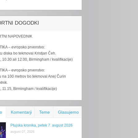
ORTNI DOGODKI
TNI NAPOVEDNIK
IKA – evropsko prvenstvo:
u diska bo tekmoval Kristjan Čeh.
k, 10.30 ali 12.00, Birmingham / kvalifikacije)
IKA – evropsko prvenstvo:
u na 100 metrov bo tekmoval Anej Čurin
tnik.
k, 11.15, Birmingham / kvalifikacije)
o
Komentarji
Teme
Glasujemo
Ptujska kronika, petek 7. avgust 2026
avgust 07, 2026