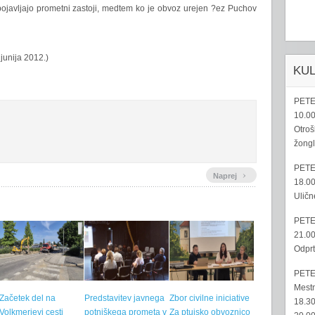
pojavljajo prometni zastoji, medtem ko je obvoz urejen ?ez Puchov
 junija 2012.)
KU
PETE
10.00
Otroš
žongl
PETE
›
Naprej
18.00
Uličn
PETE
21.00
Odprt
PETE
Mestn
Začetek del na
Predstavitev javnega
Zbor civilne iniciative
18.30
Volkmerjevi cesti
potniškega prometa v
Za ptujsko obvoznico