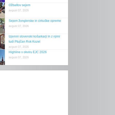
Ožbaltov sejem
avgust 07, 2026
Sejem žonglerske in cirkuške opreme
avgust 07, 2026
Izjemni slovenski košarkarji in z njimi
tudi Ptujčan Rok Kozel
avgust 07, 2026
Highline v okviru EJC 2026
avgust 07, 2026