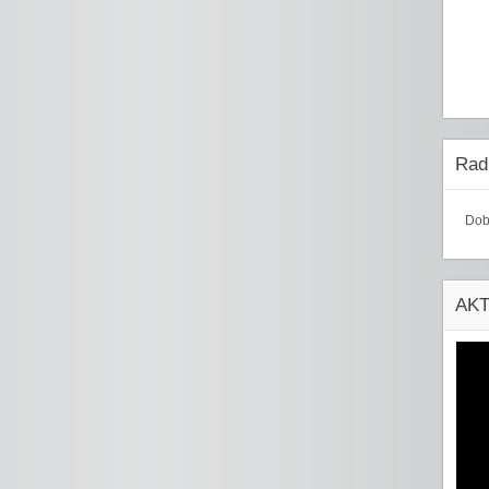
Radi
Dob
AK