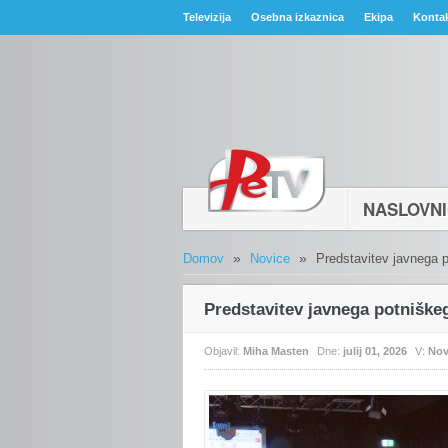
Televizija
Osebna izkaznica
Ekipa
Konta
NASLOVN
»
»
Domov
Novice
Predstavitev javnega 
Predstavitev javnega potniške
Objavil:
Miha Masten
Dne:
julij 01, 2026
V:
Nov