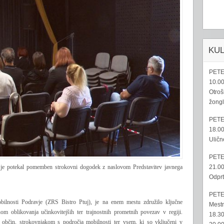
KU
PETE
10.00
Otroš
žongl
PETE
18.00
Uličn
PETE
21.00
 je potekal pomemben strokovni dogodek z naslovom Predstavitev javnega
Odprt
PETE
mobilnosti Podravje (ZRS Bistro Ptuj), je na enem mestu združilo ključne
Mestn
m oblikovanja učinkovitejših ter trajnostnih prometnih povezav v regiji.
18.30
bčin, strokovnjakom s področja mobilnosti ter vsem, ki so vključeni v