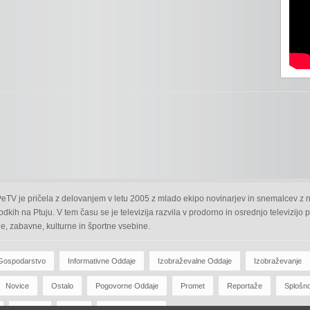
 PeTV je pričela z delovanjem v letu 2005 z mlado ekipo novinarjev in snemalcev z 
odkih na Ptuju. V tem času se je televizija razvila v prodorno in osrednjo televizijo
e, zabavne, kulturne in športne vsebine.
Gospodarstvo
Informativne Oddaje
Izobraževalne Oddaje
Izobraževanje
Novice
Ostalo
Pogovorne Oddaje
Promet
Reportaže
Splošn