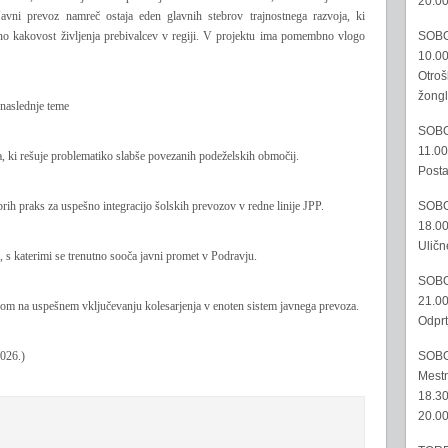
20.00
avni prevoz namreč ostaja eden glavnih stebrov trajnostnega razvoja, ki
SOBO
šno kakovost življenja prebivalcev v regiji. V projektu ima pomembno vlogo
10.00
Otroš
žongl
 naslednje teme
SOBO
11.00
ta, ki rešuje problematiko slabše povezanih podeželskih območij.
Posta
SOBO
obrih praks za uspešno integracijo šolskih prevozov v redne linije JPP.
18.00
Uličn
h, s katerimi se trenutno sooča javni promet v Podravju.
SOBO
21.00
arkom na uspešnem vključevanju kolesarjenja v enoten sistem javnega prevoza.
Odprt
SOBO
2026.)
Mestn
18.30
20.00