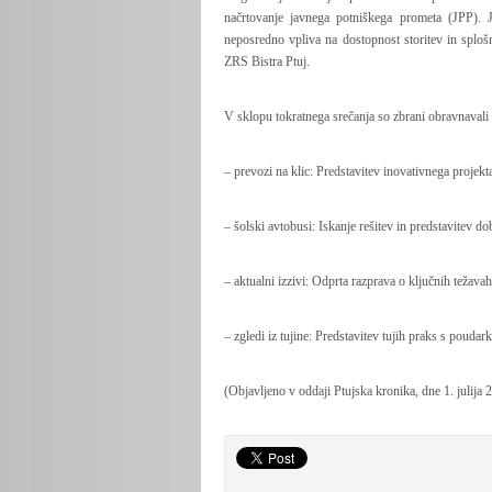
načrtovanje javnega potniškega prometa (JPP). J
neposredno vpliva na dostopnost storitev in splo
ZRS Bistra Ptuj.
V sklopu tokratnega srečanja so zbrani obravnavali
– prevozi na klic: Predstavitev inovativnega projek
– šolski avtobusi: Iskanje rešitev in predstavitev d
– aktualni izzivi: Odprta razprava o ključnih težava
– zgledi iz tujine: Predstavitev tujih praks s poud
(Objavljeno v oddaji Ptujska kronika, dne 1. julija 