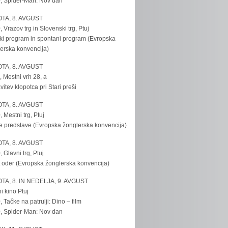
, Spider-Man: Nov dan
TA, 8. AVGUST
, Vrazov trg in Slovenski trg, Ptuj
ki program in spontani program (Evropska
erska konvencija)
TA, 8. AVGUST
, Mestni vrh 28, a
vitev klopotca pri Stari preši
TA, 8. AVGUST
, Mestni trg, Ptuj
e predstave (Evropska žonglerska konvencija)
TA, 8. AVGUST
, Glavni trg, Ptuj
 oder (Evropska žonglerska konvencija)
TA, 8. IN NEDELJA, 9. AVGUST
i kino Ptuj
, Tačke na patrulji: Dino – film
, Spider-Man: Nov dan