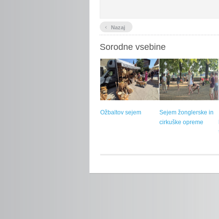
‹
Nazaj
Sorodne vsebine
Ožbaltov sejem
Sejem žonglerske in
cirkuške opreme