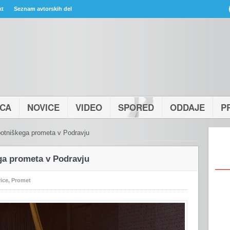
kt
Seznam avtorskih del
ICA
NOVICE
VIDEO
SPORED
ODDAJE
P
potniškega prometa v Podravju
ga prometa v Podravju
ice
,
Promet