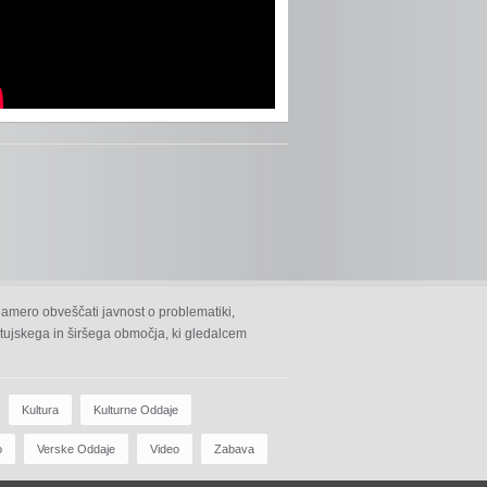
namero obveščati javnost o problematiki,
 ptujskega in širšega območja, ki gledalcem
Kultura
Kulturne Oddaje
o
Verske Oddaje
Video
Zabava