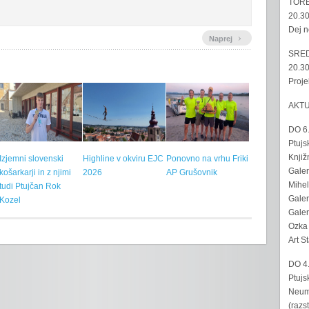
TORE
20.30
Dej n
›
Naprej
SRED
20.30
Proje
AKT
DO 6
Ptujs
Knjiž
Izjemni slovenski
Highline v okviru EJC
Ponovno na vrhu Friki
Galer
košarkarji in z njimi
2026
AP Grušovnik
Mihel
tudi Ptujčan Rok
Galer
Kozel
Galer
Ozka 
Art S
DO 4
Ptujs
Neumo
(razs