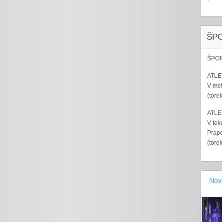
ŠP
ŠPOR
ATLET
V met
(tore
ATLET
V tek
Prapo
(tore
Nov