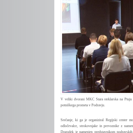
V veliki dvorani MKC Stara steklarska na Ptuju
potniškega prometa v Podravju.
Srečanje, ki ga je organiziral Regijski center 
odločevalce, strokovnjake in prevoznike z nameno
Dogodek je namenjen predstavnikom podravskih o