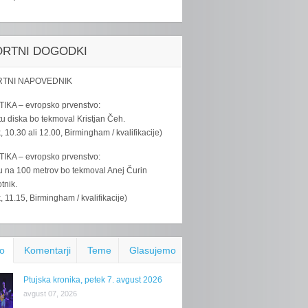
ORTNI DOGODKI
TNI NAPOVEDNIK
IKA – evropsko prvenstvo:
u diska bo tekmoval Kristjan Čeh.
k, 10.30 ali 12.00, Birmingham / kvalifikacije)
IKA – evropsko prvenstvo:
u na 100 metrov bo tekmoval Anej Čurin
tnik.
k, 11.15, Birmingham / kvalifikacije)
o
Komentarji
Teme
Glasujemo
Ptujska kronika, petek 7. avgust 2026
avgust 07, 2026