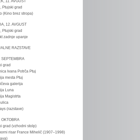
K, 11. AVGUST
, Ptujski grad
o (Kino brez stropa)
A, 12. AVGUST
, Ptujski grad
kt zadnje upanje
UALNE RAZSTAVE
. SEPTEMBRA
ki grad
nica Ivana Potrča Ptuj
ija mesta Ptuj
ičeva galerija
ija Luna
ija Magistrta
ulica
tays (razstave)
. OKTOBRA
ki grad (vzhodni stolp)
rni risar France Mihelič (1907–1998)
tava)