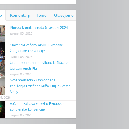
o
Komentarji
Teme
Glasujemo
Ptujska kronika, sreda 5. avgust 2026
avgust 05, 2026
Slovenski večer v okviru Evropske
žonglerske konvencije
avgust 05, 2026
Uradno odprto prenovljeno križišče pri
Upravni enoti Ptuj
avgust 05, 2026
Novi predsednik Območnega
združenja Rdečega križa Ptuj je Štefan
Mally
05, 2026
Večerna zabava v okviru Evropske
žonglerske konvencije
avgust 05, 2026