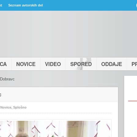
kt
Seznam avtorskih del
ICA
NOVICE
VIDEO
SPORED
ODDAJE
P
e Dobravc
c
:
Novice
,
Splošno