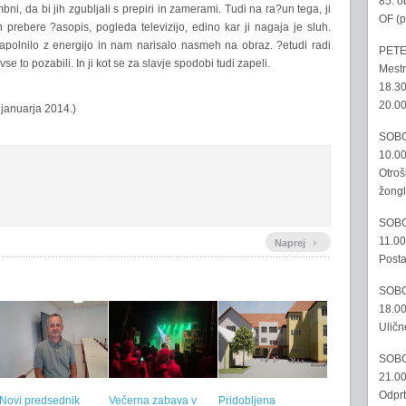
85. o
ni, da bi jih zgubljali s prepiri in zamerami. Tudi na ra?un tega, ji
OF (p
prebere ?asopis, pogleda televizijo, edino kar ji nagaja je sluh.
napolnilo z energijo in nam narisalo nasmeh na obraz. ?etudi radi
PETE
 to pozabili. In ji kot se za slavje spodobi tudi zapeli.
Mestn
18.30
20.00
 januarja 2014.)
SOBO
10.00
Otroš
žongl
SOBO
›
11.00
Naprej
Posta
SOBO
18.00
Uličn
SOBO
21.00
Odprt
Novi predsednik
Večerna zabava v
Pridobljena