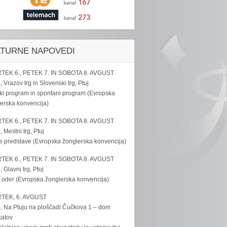
LTURNE NAPOVEDI
TEK 6., PETEK 7. IN SOBOTA 8. AVGUST
, Vrazov trg in Slovenski trg, Ptuj
ki program in spontani program (Evropska
erska konvencija)
TEK 6., PETEK 7. IN SOBOTA 8. AVGUST
, Mestni trg, Ptuj
e predstave (Evropska žonglerska konvencija)
TEK 6., PETEK 7. IN SOBOTA 8. AVGUST
, Glavni trg, Ptuj
 oder (Evropska žonglerska konvencija)
TEK, 6. AVGUST
, Na Ptuju na ploščadi Čučkova 1 – dom
katov