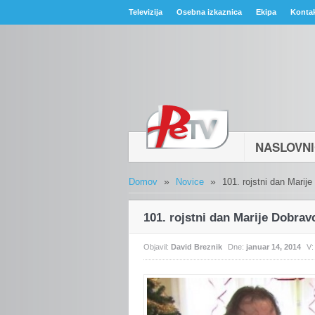
Televizija
Osebna izkaznica
Ekipa
Konta
NASLOVN
»
»
Domov
Novice
101. rojstni dan Marij
101. rojstni dan Marije Dobrav
Objavil:
David Breznik
Dne:
januar 14, 2014
V