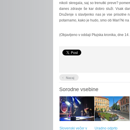
nikoli skregala, saj so trenutki preve? pomemb
danes zdravje še kar dobro služi. Vsak dan 
Druženje s slavljenko nas je vse prisotne 
potarnamo, kako je hudo, smo ob Mari?ki na vse
(Objavljeno v oddaji Ptujska kronika, dne 14.
‹
Nazaj
Sorodne vsebine
Slovenski večer v
Uradno odprto