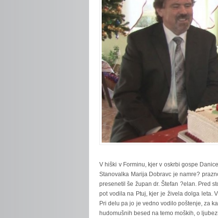
V
hiški v Forminu, kjer v oskrbi gospe Danice
Stanovalka Marija Dobravc je namre? praznov
presenetil še župan dr. Štefan ?elan. Pred sto
pot vodila na Ptuj, kjer je živela dolga leta.
Pri delu pa jo je vedno vodilo poštenje, za 
hudomušnih besed na temo moških, o ljubezni