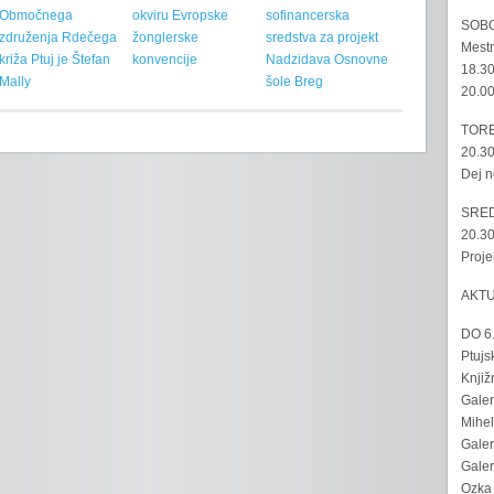
Območnega
okviru Evropske
sofinancerska
SOBO
združenja Rdečega
žonglerske
sredstva za projekt
Mestn
križa Ptuj je Štefan
konvencije
Nadzidava Osnovne
18.30
Mally
šole Breg
20.00
TORE
20.30
Dej n
SRED
20.30
Proje
AKT
DO 6
Ptujs
Knjiž
Galer
Mihel
Galer
Galer
Ozka 