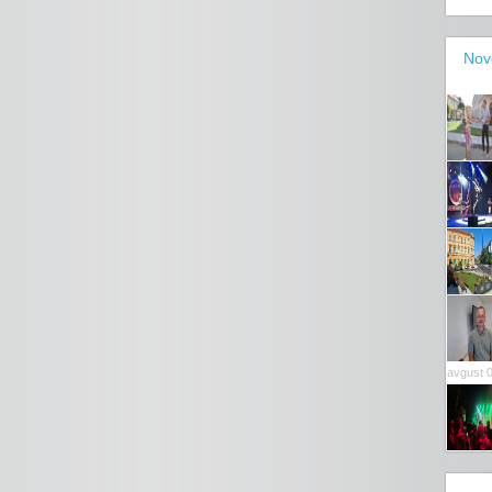
Nov
avgust 