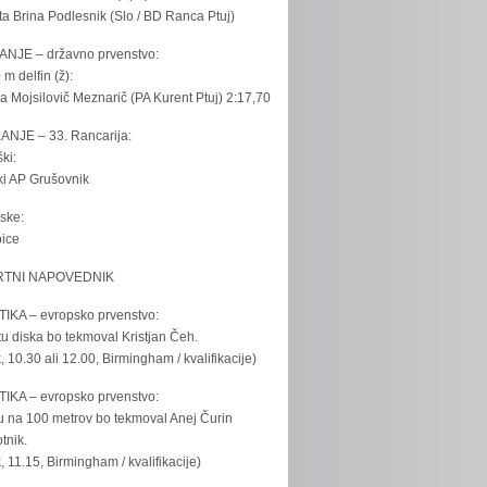
ta Brina Podlesnik (Slo / BD Ranca Ptuj)
ANJE – državno prvenstvo:
 m delfin (ž):
la Mojsilovič Meznarič (PA Kurent Ptuj) 2:17,70
ANJE – 33. Rancarija:
ki:
iki AP Grušovnik
ske:
bice
TNI NAPOVEDNIK
IKA – evropsko prvenstvo:
u diska bo tekmoval Kristjan Čeh.
k, 10.30 ali 12.00, Birmingham / kvalifikacije)
IKA – evropsko prvenstvo:
u na 100 metrov bo tekmoval Anej Čurin
tnik.
k, 11.15, Birmingham / kvalifikacije)