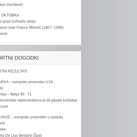
tays (razstave)
. OKTOBRA
ki grad (vzhodni stolp)
rni risar France Mihelič (1907–1998)
tava)
ORTNI DOGODKI
TNI REZULTATI
RKA – evropsko prvenstvo U18:
le:
ija – Italija 88 : 71
slovenske reprezentance je bil ptujski košarkar
ozel.
ANJE – evropsko prvenstvo v razredu
ist:
ske:
ria De Lluc Bestard (Špa)