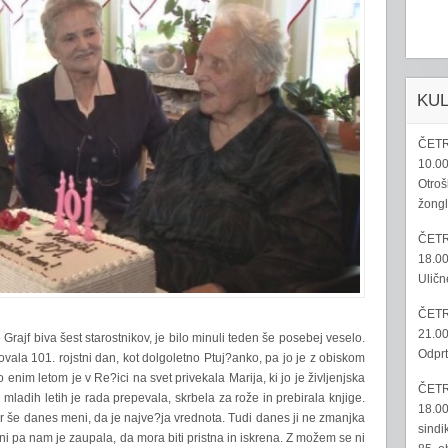
KU
ČETR
10.00
Otroš
žongl
ČETR
18.00
Uličn
ČETR
21.00
 Grajf biva šest starostnikov, je bilo minuli teden še posebej veselo.
Odprt
ala 101. rojstni dan, kot dolgoletno Ptuj?anko, pa jo je z obiskom
 enim letom je v Re?ici na svet privekala Marija, ki jo je življenjska
ČETR
 V mladih letih je rada prepevala, skrbela za rože in prebirala knjige.
18.00
kar še danes meni, da je najve?ja vrednota. Tudi danes ji ne zmanjka
sindi
 pa nam je zaupala, da mora biti pristna in iskrena. Z možem se ni