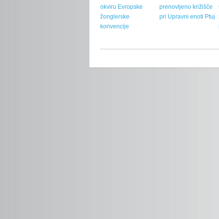
okviru Evropske
prenovljeno križišče
žonglerske
pri Upravni enoti Ptuj
konvencije