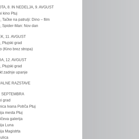
TA, 8. IN NEDELJA, 9. AVGUST
i kino Ptuj
, Tačke na patrulji: Dino – film
, Spider-Man: Nov dan
K, 11. AVGUST
, Ptujski grad
o (Kino brez stropa)
A, 12. AVGUST
, Ptujski grad
kt zadnje upanje
UALNE RAZSTAVE
. SEPTEMBRA
ki grad
nica Ivana Potrča Ptuj
ija mesta Ptuj
ičeva galerija
ija Luna
ija Magistrta
ulica