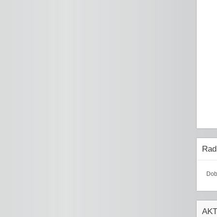
Radi
Dob
AK