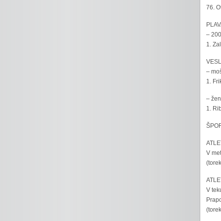
76. O
PLAV
– 200
1. Za
VESL
– moš
1. Fr
– žen
1. Ri
ŠPOR
ATLET
V met
(tore
ATLET
V tek
Prapo
(tore