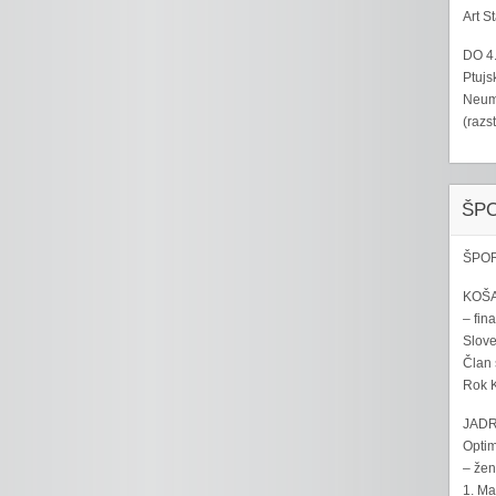
Art S
DO 4
Ptujs
Neumo
(razs
ŠP
ŠPOR
KOŠA
– fina
Sloven
Član 
Rok K
JADR
Optim
– žen
1. Ma