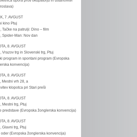
bletnica upora proti okupatorju in ustanovitvi
roslava)
K, 7. AVGUST
i kino Ptuj
, Tačke na patrulji: Dino – film
, Spider-Man: Nov dan
TA, 8. AVGUST
, Vrazov trg in Slovenski trg, Ptuj
ki program in spontani program (Evropska
erska konvencija)
TA, 8. AVGUST
, Mestni vrh 28, a
vitev klopotca pri Stari preši
TA, 8. AVGUST
, Mestni trg, Ptuj
e predstave (Evropska žonglerska konvencija)
TA, 8. AVGUST
, Glavni trg, Ptuj
 oder (Evropska žonglerska konvencija)