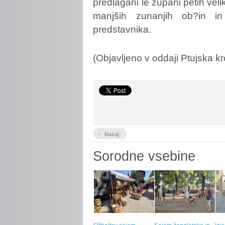
predlagani le župani petih veli
manjših zunanjih ob?in in
predstavnika.
(Objavljeno v oddaji Ptujska kr
‹
Nazaj
Sorodne vsebine