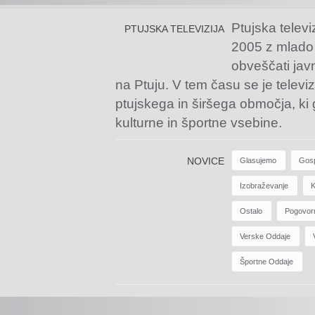
Ptujska televi
PTUJSKA TELEVIZIJA
2005 z mlado
obveščati jav
na Ptuju. V tem času se je televiz
ptujskega in širšega območja, ki
kulturne in športne vsebine.
NOVICE
Glasujemo
Gos
Izobraževanje
K
Ostalo
Pogovor
Verske Oddaje
Športne Oddaje