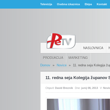
Televizija
Osebna izkaznica
Ekipa
Kontakt
NASLOVNICA
PRODUKCIJA
MARKETING
»
»
Domov
Novice
11. redna seja Kolegija 
11. redna seja Kolegija županov
Objavil:
David Breznik
Dne:
junij 08, 2013
V:
Novi