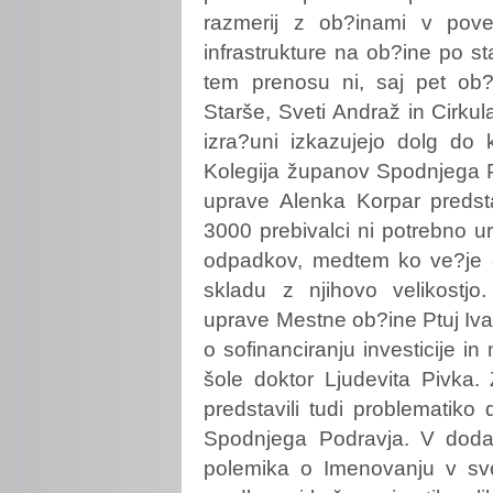
razmerij z ob?inami v pov
infrastrukture na ob?ine po s
tem prenosu ni, saj pet ob?
Starše, Sveti Andraž in Cirkul
izra?uni izkazujejo dolg do 
Kolegija županov Spodnjega P
uprave Alenka Korpar predst
3000 prebivalci ni potrebno ur
odpadkov, medtem ko ve?je ob
skladu z njihovo velikostjo.
uprave Mestne ob?ine Ptuj Iv
o sofinanciranju investicije i
šole doktor Ljudevita Pivka
predstavili tudi problematik
Spodnjega Podravja. V dodan
polemika o Imenovanju v svet