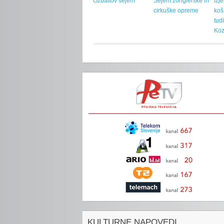
Ožbaltov sejem
Sejem žonglerske in
Izj
cirkuške opreme
koš
tud
Koz
KULTURNE NAPOVEDI