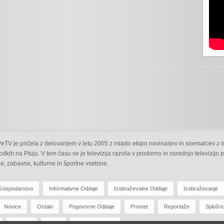
 PeTV je pričela z delovanjem v letu 2005 z mlado ekipo novinarjev in snemalcev z 
odkih na Ptuju. V tem času se je televizija razvila v prodorno in osrednjo televizijo
e, zabavne, kulturne in športne vsebine.
Gospodarstvo
Informativne Oddaje
Izobraževalne Oddaje
Izobraževanje
Novice
Ostalo
Pogovorne Oddaje
Promet
Reportaže
Splošn