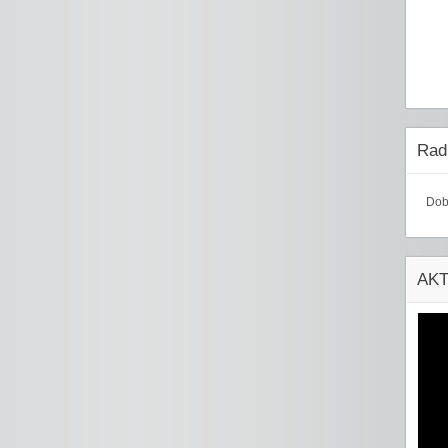
Radi
Dob
AK