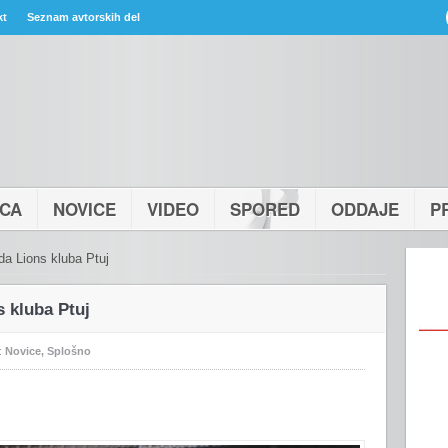
kt
Seznam avtorskih del
ICA
NOVICE
VIDEO
SPORED
ODDAJE
P
da Lions kluba Ptuj
s kluba Ptuj
:
Novice
,
Splošno