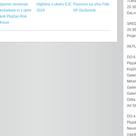
TORE
Izjemni slovenski
Highline v okviru EJC
Ponovno na vrhu Friki
20.30
košarkarji in z njimi
2026
AP Grušovnik
Dej n
tudi Ptujčan Rok
Kozel
SRED
20.30
Proje
AKT
DO 6
Ptujs
Knjiž
Galer
Mihel
Galer
Galer
Ozka 
Art S
DO 4
Ptujs
Neumo
(razs