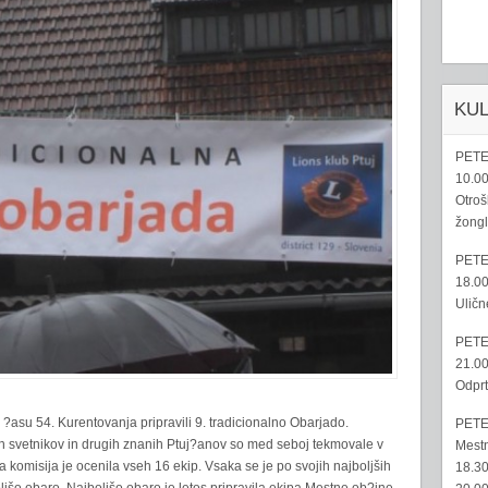
KU
PETE
10.00
Otroš
žongl
PETE
18.00
Uličn
PETE
21.00
Odprt
 ?asu 54. Kurentovanja pripravili 9. tradicionalno Obarjado.
PETE
ih svetnikov in drugih znanih Ptuj?anov so med seboj tekmovale v
Mestn
 komisija je ocenila vseh 16 ekip. Vsaka se je po svojih najboljših
18.30