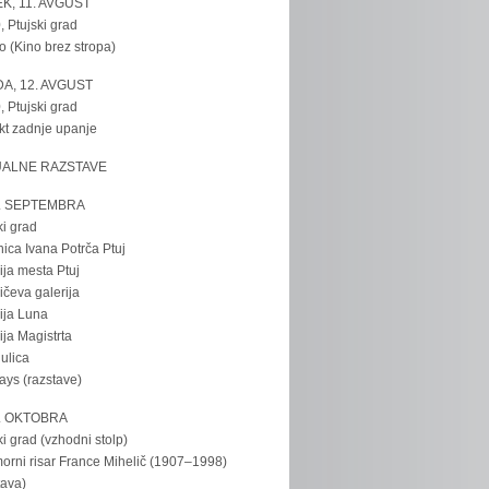
K, 11. AVGUST
, Ptujski grad
o (Kino brez stropa)
A, 12. AVGUST
, Ptujski grad
kt zadnje upanje
UALNE RAZSTAVE
. SEPTEMBRA
ki grad
nica Ivana Potrča Ptuj
ija mesta Ptuj
ičeva galerija
ija Luna
ija Magistrta
ulica
tays (razstave)
. OKTOBRA
ki grad (vzhodni stolp)
rni risar France Mihelič (1907–1998)
tava)