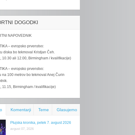
ORTNI DOGODKI
TNI NAPOVEDNIK
IKA – evropsko prvenstvo:
u diska bo tekmoval Kristjan Čeh.
k, 10.30 ali 12.00, Birmingham / kvalifikacije)
IKA – evropsko prvenstvo:
u na 100 metrov bo tekmoval Anej Čurin
tnik.
k, 11.15, Birmingham / kvalifikacije)
o
Komentarji
Teme
Glasujemo
Ptujska kronika, petek 7. avgust 2026
avgust 07, 2026