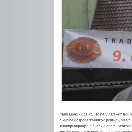
?lani Lions kluba Ptuj so na Vinarskem trgu v
Skupine gospodarstvenikov, politikov, mestn
kuhanju najboljše piš?an?je obare. Strokovna