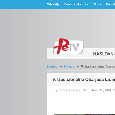
Televizija
Osebna izkaznica
Ekipa
Konta
NASLOVN
»
»
Domov
Novice
9. tradicionalna Obarja
9. tradicionalna Obarjada Lion
Objavil:
Dejan Klasinc
Dne:
februar 25, 2014
V