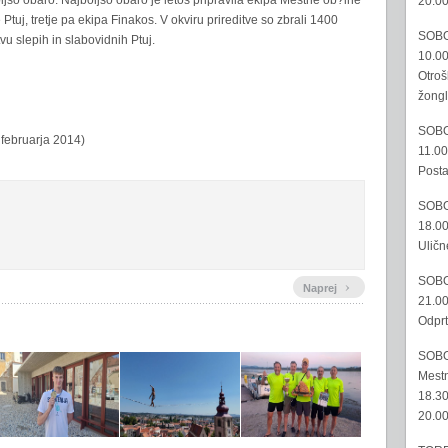
ljšo obaro. Najboljšo obaro je letos pripravila ekipa Mestne ob?ine
20.00
tuj, tretje pa ekipa Finakos. V okviru prireditve so zbrali 1400
SOBO
vu slepih in slabovidnih Ptuj.
10.00
Otroš
žongl
SOBO
 februarja 2014)
11.00
Posta
SOBO
18.00
Uličn
SOBO
›
Naprej
21.00
Odprt
SOBO
Mestn
18.30
20.00