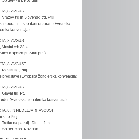
, Spider-Man: Nov dan
TA, 8. AVGUST
, Vrazov trg in Slovenski trg, Ptuj
ki program in spontani program (Evropska
erska konvencija)
TA, 8. AVGUST
, Mestni vrh 28, a
vitev klopotca pri Stari preši
TA, 8. AVGUST
, Mestni trg, Ptuj
e predstave (Evropska žonglerska konvencija)
TA, 8. AVGUST
, Glavni trg, Ptuj
 oder (Evropska žonglerska konvencija)
TA, 8. IN NEDELJA, 9. AVGUST
i kino Ptuj
, Tačke na patrulji: Dino – film
, Spider-Man: Nov dan