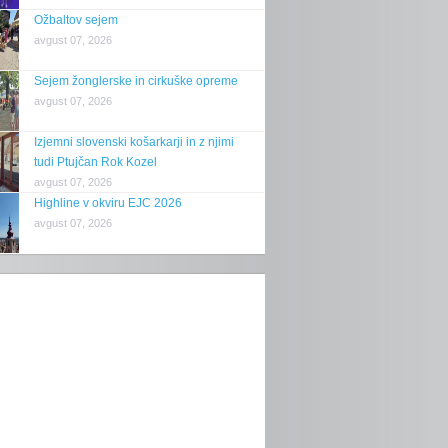
Ožbaltov sejem
avgust 07, 2026
Sejem žonglerske in cirkuške opreme
avgust 07, 2026
Izjemni slovenski košarkarji in z njimi
tudi Ptujčan Rok Kozel
avgust 07, 2026
Highline v okviru EJC 2026
avgust 07, 2026