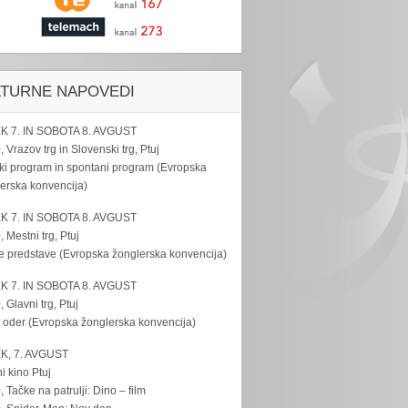
LTURNE NAPOVEDI
K 7. IN SOBOTA 8. AVGUST
, Vrazov trg in Slovenski trg, Ptuj
ki program in spontani program (Evropska
erska konvencija)
K 7. IN SOBOTA 8. AVGUST
, Mestni trg, Ptuj
e predstave (Evropska žonglerska konvencija)
K 7. IN SOBOTA 8. AVGUST
, Glavni trg, Ptuj
 oder (Evropska žonglerska konvencija)
K, 7. AVGUST
i kino Ptuj
, Tačke na patrulji: Dino – film