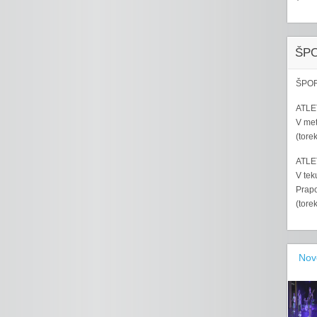
ŠP
ŠPOR
ATLET
V met
(tore
ATLET
V tek
Prapo
(tore
Nov