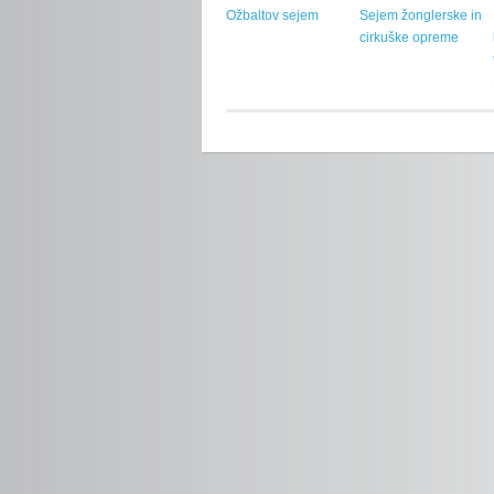
Ožbaltov sejem
Sejem žonglerske in
cirkuške opreme