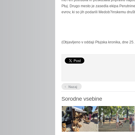
mo?eh potrudila in poskušala pripraviti najbo
Ptuj. Drugo mesto je zasedla ekipa Perutnine P
evrov, ki so jih podarili Medob?inskemu društ
(Objavljeno v oddaji Ptujska kronika, dne 25.
‹
Nazaj
Sorodne vsebine