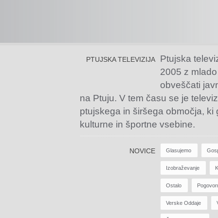
Ptujska televi
PTUJSKA TELEVIZIJA
2005 z mlado
obveščati jav
na Ptuju. V tem času se je televiz
ptujskega in širšega območja, ki
kulturne in športne vsebine.
NOVICE
Glasujemo
Gos
Izobraževanje
K
Ostalo
Pogovor
Verske Oddaje