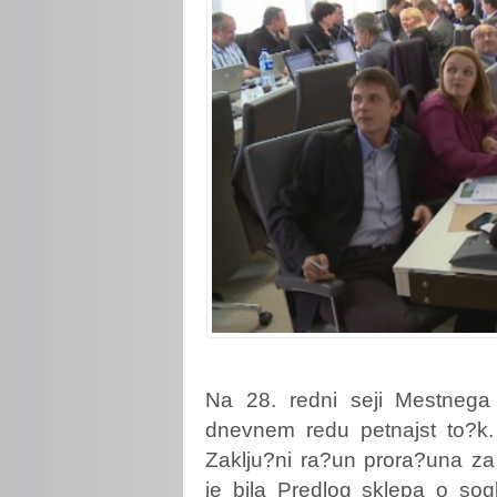
Na
28. redni seji Mestnega
dnevnem redu petnajst to?k. S
Zaklju?ni ra?un prora?una za
je bila Predlog sklepa o sog