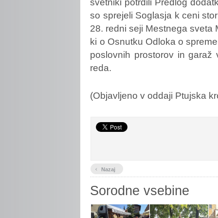
svetniki potrdili Predlog dodat
so sprejeli Soglasja k ceni sto
28. redni seji Mestnega sveta M
ki o Osnutku Odloka o spreme
poslovnih prostorov in garaž
reda.
(Objavljeno v oddaji Ptujska kr
‹
Nazaj
Sorodne vsebine