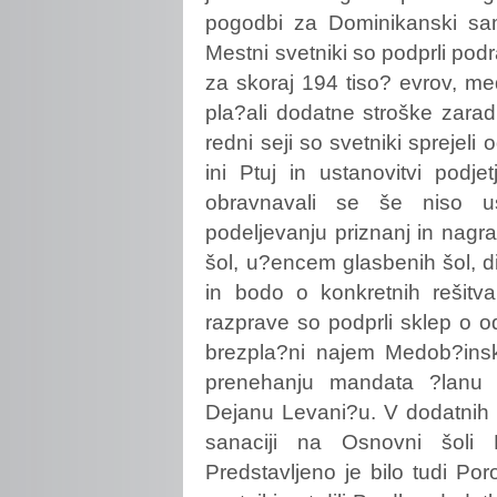
pogodbi za Dominikanski sa
Mestni svetniki so podprli pod
za skoraj 194 tiso? evrov, me
pla?ali dodatne stroške zaradi
redni seji so svetniki sprejeli
ini Ptuj in ustanovitvi podje
obravnavali se še niso us
podeljevanju priznanj in nag
šol, u?encem glasbenih šol, 
in bodo o konkretnih rešitva
razprave so podprli sklep o 
brezpla?ni najem Medob?insk
prenehanju mandata ?lanu 
Dejanu Levani?u. V dodatnih t
sanaciji na Osnovni šoli 
Predstavljeno je bilo tudi Po