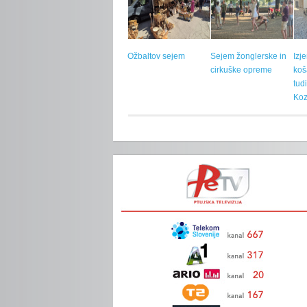
Ožbaltov sejem
Sejem žonglerske in
Izj
cirkuške opreme
koš
tud
Koz