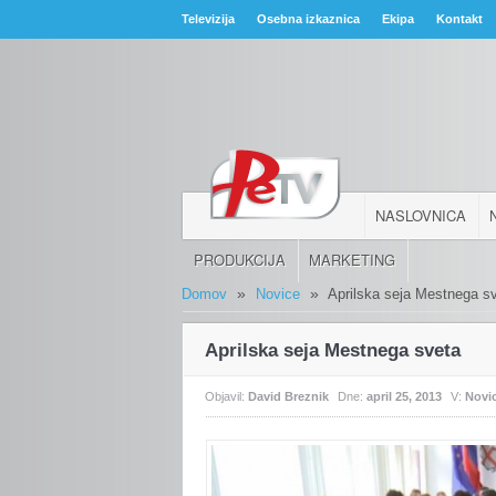
Televizija
Osebna izkaznica
Ekipa
Kontakt
NASLOVNICA
PRODUKCIJA
MARKETING
»
»
Domov
Novice
Aprilska seja Mestnega s
Aprilska seja Mestnega sveta
Objavil:
David Breznik
Dne:
april 25, 2013
V:
Novi