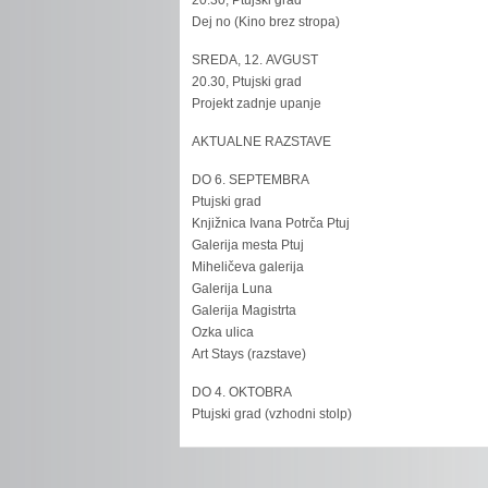
20.30, Ptujski grad
Dej no (Kino brez stropa)
SREDA, 12. AVGUST
20.30, Ptujski grad
Projekt zadnje upanje
AKTUALNE RAZSTAVE
DO 6. SEPTEMBRA
Ptujski grad
Knjižnica Ivana Potrča Ptuj
Galerija mesta Ptuj
Miheličeva galerija
Galerija Luna
Galerija Magistrta
Ozka ulica
Art Stays (razstave)
DO 4. OKTOBRA
Ptujski grad (vzhodni stolp)