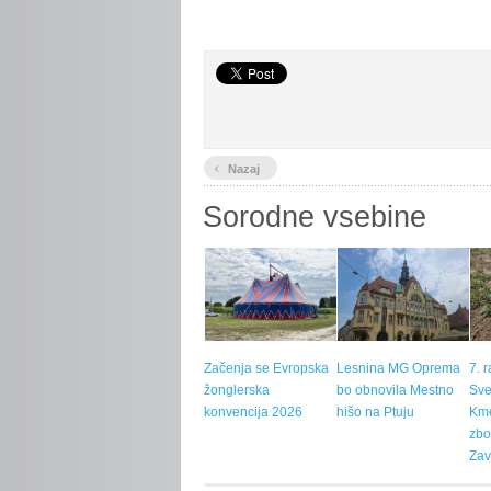
‹
Nazaj
Sorodne vsebine
Začenja se Evropska
Lesnina MG Oprema
7. 
žonglerska
bo obnovila Mestno
Sve
konvencija 2026
hišo na Ptuju
Kme
zbo
Zav