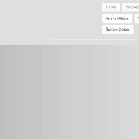
Ostalo
Pogovor
Verske Oddaje
Športne Oddaje