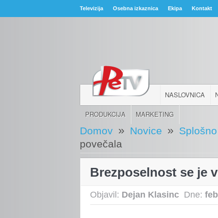
Televizija
Osebna izkaznica
Ekipa
Kontakt
NASLOVNICA
PRODUKCIJA
MARKETING
»
»
Domov
Novice
Splošno
povečala
Brezposelnost se je v
Objavil:
Dejan Klasinc
Dne:
feb