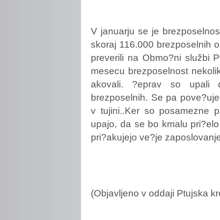
V
januarju se je brezposelnos
skoraj 116.000 brezposelnih 
preverili na Obmo?ni službi P
mesecu brezposelnost nekolik
akovali. ?eprav so upali d
brezposelnih. Se pa pove?uje
v tujini..Ker so posamezne 
upajo, da se bo kmalu pri?elo
pri?akujejo ve?je zaposlovanje
(Objavljeno v oddaji Ptujska k