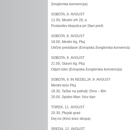
žonglerska konvencija)
SOBOTA, 8. AVGUST
11.00, Mestni vrh 28, a
Postavitev klopotca pri Stari preši
SOBOTA, 8. AVGUST
18.00, Mestni trg, Ptuj
Ulične predstave (Evropska žonglerska konvencij
SOBOTA, 8. AVGUST
21.00, Glavni trg, Ptuj
Odprt oder (Evropska žonglerska konvencija)
SOBOTA, 8. IN NEDELJA, 9. AVGUST
Mestni kino Ptuj
18.30, Tačke na patrulji: Dino – film
20.00, Spider-Man: Nov dan
TOREK, 11. AVGUST
20.30, Ptujski grad
Dej no (Kino brez stropa)
SREDA, 12. AVGUST