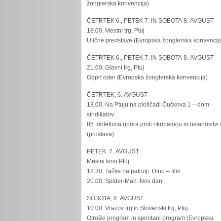
žonglerska konvencija)
ČETRTEK 6., PETEK 7. IN SOBOTA 8. AVGUST
18.00, Mestni trg, Ptuj
Ulične predstave (Evropska žonglerska konvencij
ČETRTEK 6., PETEK 7. IN SOBOTA 8. AVGUST
21.00, Glavni trg, Ptuj
Odprt oder (Evropska žonglerska konvencija)
ČETRTEK, 6. AVGUST
18.00, Na Ptuju na ploščadi Čučkova 1 – dom
sindikatov
85. obletnica upora proti okupatorju in ustanovitvi
(proslava)
PETEK, 7. AVGUST
Mestni kino Ptuj
18.30, Tačke na patrulji: Dino – film
20.00, Spider-Man: Nov dan
SOBOTA, 8. AVGUST
10.00, Vrazov trg in Slovenski trg, Ptuj
Otroški program in spontani program (Evropska