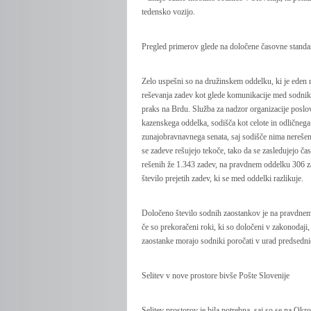
tedensko vozijo.
Pregled primerov glede na določene časovne standa
Zelo uspešni so na družinskem oddelku, ki je eden 
reševanja zadev kot glede komunikacije med sodniki 
praks na Brdu. Služba za nadzor organizacije poslov
kazenskega oddelka, sodišča kot celote in odličnega
zunajobravnavnega senata, saj sodišče nima nerešen
se zadeve rešujejo tekoče, tako da se zasledujejo č
rešenih že 1.343 zadev, na pravdnem oddelku 306 za
število prejetih zadev, ki se med oddelki razlikuje.
Določeno število sodnih zaostankov je na pravdne
če so prekoračeni roki, ki so določeni v zakonodaji
zaostanke morajo sodniki poročati v urad predsedn
Selitev v nove prostore bivše Pošte Slovenije
Selitev prostorov je bila potrebna, saj so se na Ok