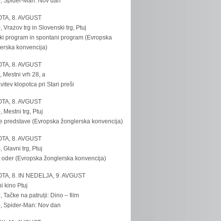
, Spider-Man: Nov dan
TA, 8. AVGUST
, Vrazov trg in Slovenski trg, Ptuj
ki program in spontani program (Evropska
erska konvencija)
TA, 8. AVGUST
, Mestni vrh 28, a
vitev klopotca pri Stari preši
TA, 8. AVGUST
, Mestni trg, Ptuj
e predstave (Evropska žonglerska konvencija)
TA, 8. AVGUST
, Glavni trg, Ptuj
 oder (Evropska žonglerska konvencija)
TA, 8. IN NEDELJA, 9. AVGUST
i kino Ptuj
, Tačke na patrulji: Dino – film
, Spider-Man: Nov dan