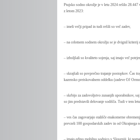
Ptujsko sodno okrožje je v letu 2024 rešilo 28.447 
z letom 2023:
– imeli večji pripad in tudi rešili so več zadev,
– na celotnem sodnem okrožju se je dvignil kriterij 
– izboljšali so kvaliteto sojenja, saj imajo več potrj
– skrajšali so povprečno trajanje postopkov. Čas t
kazensko preiskovalnem oddelku (zadeve OJ Ormož
– skrbijo za zadovoljstvo zunanjih uporabnikov, saj s
so jim predstavili delovanje sodišča. Tudi v tem le
– ves čas zagovarjajo stališče enakomerne obremenj
prevzeli 100 gospodarskih zadev in od Okrajnega s
– imajo edino mobilno sodnico v Sloveniji, ki pom