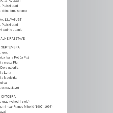
K, 11. AVGUST
, Ptujski grad
o (Kino brez stropa)
A, 12. AVGUST
, Ptujski grad
kt zadnje upanje
UALNE RAZSTAVE
. SEPTEMBRA
ki grad
nica Ivana Potrča Ptuj
ija mesta Ptuj
ičeva galerija
ija Luna
ija Magistrta
ulica
tays (razstave)
. OKTOBRA
ki grad (vzhodni stolp)
rni risar France Mihelič (1907–1998)
tava)