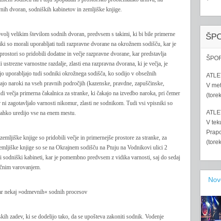
ih dvoran, sodniških kabinetov in zemljiške knjige.
volj velikim številom sodnih dvoran, predvsem s takimi, ki bi bile primerne
ŠP
niki so morali uporabljati tudi razpravne dvorane na okrožnem sodišču, kar je
rostori so pridobili dodatne in večje razpravne dvorane, kar predstavlja
ŠPOR
ustrezne varnostne razdalje, zlasti ena razpravna dvorana, ki je večja, je
jo uporabljajo tudi sodniki okrožnega sodišča, ko sodijo v obsežnih
ATLET
ajo naroki na vseh pravnih področjih (kazenske, pravdne, zapuščinske,
V met
i večja primerna čakalnica za stranke, ki čakajo na izvedbo naroka, pri čemer
(tore
 ni zagotavljalo varnosti nikomur, zlasti ne sodnikom. Tudi vsi vpisniki so
ATLET
da lahko uredijo vse na enem mestu.
V tek
Prapo
zemljiške knjige so pridobili večje in primernejše prostore za stranke, za
(tore
 zemljiške knjige so se na Okrajnem sodišču na Ptuju na Vodnikovi ulici 2
ni sodniški kabineti, kar je pomembno predvsem z vidika varnosti, saj do sedaj
zičnim varovanjem.
Nov
ar nekaj »odmevnih« sodnih procesov
ih zadev, ki se dodelijo tako, da se upošteva zakoniti sodnik. Vodenje