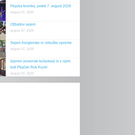
Ptujska kronika, petek 7. avgust 2026
avgust 07, 2026
Ožbaltov sejem
avgust 07, 2026
Sejem žonglerske in cirkuške opreme
avgust 07, 2026
Izjemni slovenski košarkarji in z njimi
tudi Ptujčan Rok Kozel
avgust 07, 2026