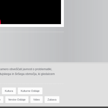
namero obveščati javnost o problematiki,
 ptujskega in širšega območja, ki gledalcem
Kultura
Kulturne Oddaje
o
Verske Oddaje
Video
Zabava