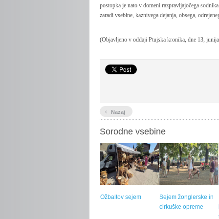
postopka je nato v domeni razpravljajočega sodnika
zaradi vsebine, kaznivega dejanja, obsega, odrejen
(Objavljeno v oddaji Ptujska kronika, dne 13, junij
‹
Nazaj
Sorodne vsebine
Ožbaltov sejem
Sejem žonglerske in
cirkuške opreme