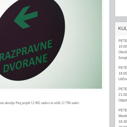
KU
PETE
10.00
Otroš
žongl
PETE
18.00
Uličn
PETE
21.00
Odprt
 okrožju Ptuj prejeli 12.902 zadevi in rešili 12.790 zadev.
PETE
Mestn
18.30