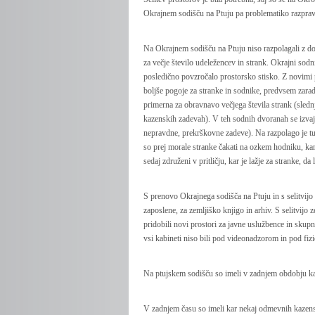
Okrajnem sodišču na Ptuju pa problematiko razpravn
Na Okrajnem sodišču na Ptuju niso razpolagali z do
za večje število udeležencev in strank. Okrajni sod
posledično povzročalo prostorsko stisko. Z novimi p
boljše pogoje za stranke in sodnike, predvsem zaradi 
primerna za obravnavo večjega števila strank (sledn
kazenskih zadevah). V teh sodnih dvoranah se izvaj
nepravdne, prekrškovne zadeve). Na razpolago je tud
so prej morale stranke čakati na ozkem hodniku, kar
sedaj združeni v pritličju, kar je lažje za stranke, 
S prenovo Okrajnega sodišča na Ptuju in s selitvijo 
zaposlene, za zemljiško knjigo in arhiv. S selitvijo
pridobili novi prostori za javne uslužbence in skup
vsi kabineti niso bili pod videonadzorom in pod fi
Na ptujskem sodišču so imeli v zadnjem obdobju k
V zadnjem času so imeli kar nekaj odmevnih kazensk