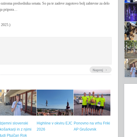
 oziroma predsednika senata. So pa te zadeve zagotovo bolj zahtevne za delo
ega pripora…
a 2025.)
›
Naprej
Izjemni slovenski
Highline v okviru EJC
Ponovno na vrhu Friki
košarkarji in z njimi
2026
AP Grušovnik
tudi Ptujčan Rok