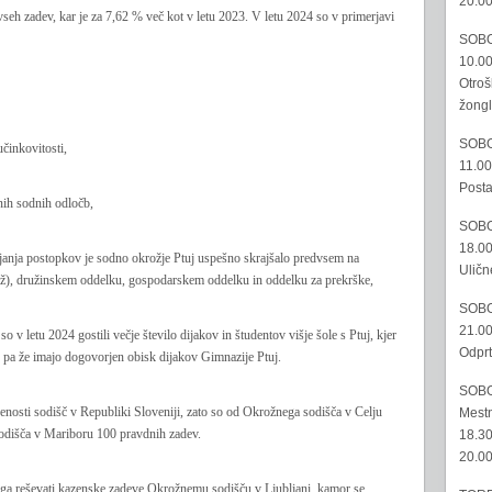
20.00
vseh zadev, kar je za 7,62 % več kot v letu 2023. V letu 2024 so v primerjavi
SOBO
10.00
Otroš
žongl
SOBO
učinkovitosti,
11.00
Posta
enih sodnih odločb,
SOBO
18.00
rajanja postopkov je sodno okrožje Ptuj uspešno skrajšalo predvsem na
Uličn
), družinskem oddelku, gospodarskem oddelku in oddelku za prekrške,
SOBO
21.00
o v letu 2024 gostili večje število dijakov in študentov višje šole s Ptuj, kjer
Odprt
tu pa že imajo dogovorjen obisk dijakov Gimnazije Ptuj.
SOBO
enosti sodišč v Republiki Sloveniji, zato so od Okrožnega sodišča v Celju
Mestn
odišča v Mariboru 100 pravdnih zadev.
18.30
20.00
aga reševati kazenske zadeve Okrožnemu sodišču v Ljubljani, kamor se