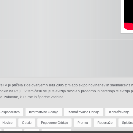
 PeTV je pričela z delovanjem v letu 2005 z mlado ekipo novinarjev in snemalcev z 
odkih na Ptuju. V tem času se je televizija razvila v prodorno in osrednjo televizijo
e, zabavne, kulturne in športne vsebine.
Gospodarstvo
Informativne Oddaje
Izobraževalne Oddaje
Izobraževanje
Novice
Ostalo
Pogovorne Oddaje
Promet
Reportaže
Splošn