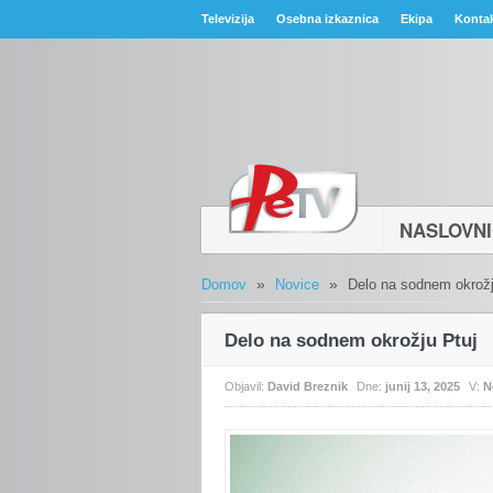
Televizija
Osebna izkaznica
Ekipa
Konta
NASLOVN
»
»
Domov
Novice
Delo na sodnem okrožj
Delo na sodnem okrožju Ptuj
Objavil:
David Breznik
Dne:
junij 13, 2025
V:
N