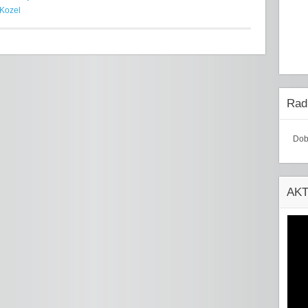
Kozel
Radi
Dob
AK