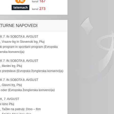
LTURNE NAPOVEDI
K 7. IN SOBOTA 8. AVGUST
, Vrazov trg in Slovenski trg, Ptuj
ki program in spontani program (Evropska
erska konvencija)
K 7. IN SOBOTA 8. AVGUST
, Mestni trg, Ptuj
e predstave (Evropska žonglerska konvencija)
K 7. IN SOBOTA 8. AVGUST
, Glavni trg, Ptuj
 oder (Evropska žonglerska konvencija)
K, 7. AVGUST
i kino Ptuj
, Tačke na patrulji: Dino – film