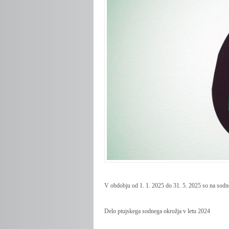
V obdobju od 1. 1. 2025 do 31. 5. 2025 so na sodnem
Delo ptujskega sodnega okrožja v letu 2024