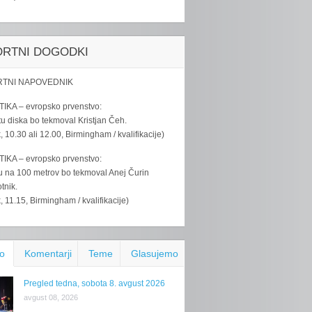
ORTNI DOGODKI
TNI NAPOVEDNIK
IKA – evropsko prvenstvo:
u diska bo tekmoval Kristjan Čeh.
k, 10.30 ali 12.00, Birmingham / kvalifikacije)
IKA – evropsko prvenstvo:
u na 100 metrov bo tekmoval Anej Čurin
tnik.
k, 11.15, Birmingham / kvalifikacije)
o
Komentarji
Teme
Glasujemo
Pregled tedna, sobota 8. avgust 2026
avgust 08, 2026