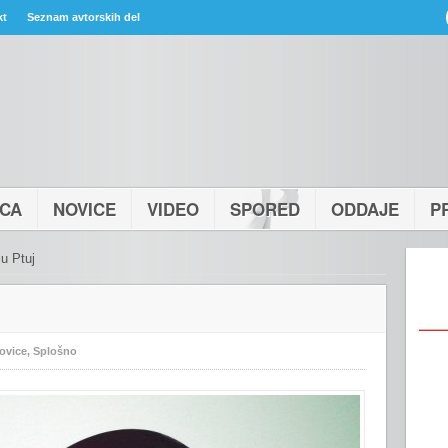
kt
Seznam avtorskih del
ICA
NOVICE
VIDEO
SPORED
ODDAJE
P
u Ptuj
ovice
,
Splošno