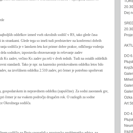
TORE
20.30
Dej n
rde
SRED
20.30
najboljših oddelkov izmed vseh okrožnih sodišč v RS, tako glede časa
Proje
in strankami. Glede tega so imeli tudi predstavitev na konferenci dobrih
AKT
anja sodišča je v lanskem letu kot primer dobre prakse, odličnega vodenja
 dela sodnikov, izpostavila obravnavanje in reševanje zadev
DO 6
ih Ks zadev, večino Ks zadev pa reši v dveh tednih. Tudi na ostalih oddelkih
Ptujs
asovni standardi. Tako je npr. na kazensko preiskovalnem oddelku letos bilo
Knjiž
dev, na izvršilnem oddelku 2.510 zadev, pri čemer je potrebno upoštevati
Galer
Mihel
Galer
m, gospodarskem in nepravdnem oddelku (zapuščine). Za sodni zaostanek gre,
Galer
, pri čemer je na vsakem področju drugačen rok. O razlogih za sodne
Ozka 
ice Okrožnega sodišča.
Art S
DO 4
Ptujs
Neumo
(razs
rožnem sodišču na Ptuju spopadali s prostorsko problematiko arhiva, na