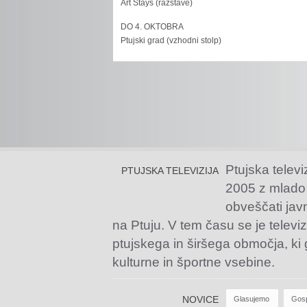
Art Stays (razstave)
DO 4. OKTOBRA
Ptujski grad (vzhodni stolp)
Ptujska televi
PTUJSKA TELEVIZIJA
2005 z mlado
obveščati jav
na Ptuju. V tem času se je televiz
ptujskega in širšega območja, ki
kulturne in športne vsebine.
NOVICE
Glasujemo
Gos