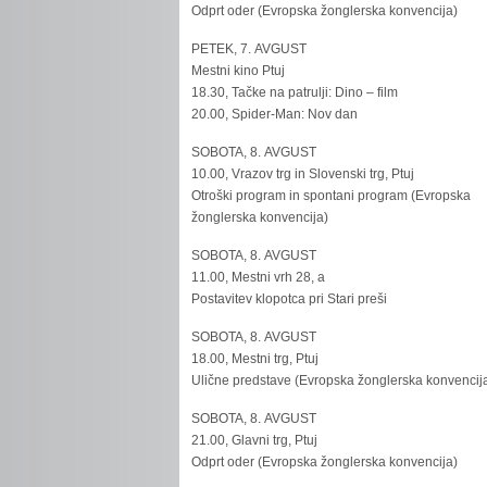
Odprt oder (Evropska žonglerska konvencija)
PETEK, 7. AVGUST
Mestni kino Ptuj
18.30, Tačke na patrulji: Dino – film
20.00, Spider-Man: Nov dan
SOBOTA, 8. AVGUST
10.00, Vrazov trg in Slovenski trg, Ptuj
Otroški program in spontani program (Evropska
žonglerska konvencija)
SOBOTA, 8. AVGUST
11.00, Mestni vrh 28, a
Postavitev klopotca pri Stari preši
SOBOTA, 8. AVGUST
18.00, Mestni trg, Ptuj
Ulične predstave (Evropska žonglerska konvencij
SOBOTA, 8. AVGUST
21.00, Glavni trg, Ptuj
Odprt oder (Evropska žonglerska konvencija)