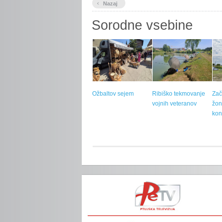
‹
Nazaj
Sorodne vsebine
Ožbaltov sejem
Ribiško tekmovanje
Zač
vojnih veteranov
žon
kon