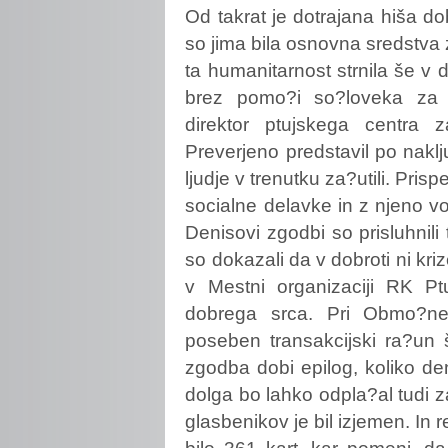
Od takrat je dotrajana hiša 
so jima bila osnovna sredstva 
ta humanitarnost strnila še 
brez pomo?i so?loveka za 
direktor ptujskega centra 
Preverjeno predstavil po naklj
ljudje v trenutku za?utili. Pri
socialne delavke in z njeno volj
Denisovi zgodbi so prisluhnili 
so dokazali da v dobroti ni kri
v Mestni organizaciji RK Ptu
dobrega srca. Pri Obmo?ne
poseben transakcijski ra?un 
zgodba dobi epilog, koliko den
dolga bo lahko odpla?al tudi z
glasbenikov je bil izjemen. In re
bilo 361 kart, kar pomeni, d