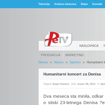
Televizija
Osebna izkaznica
Ekipa
Kontakt
NASLOVNICA
PRODUKCIJA
MARKETING
»
»
»
Domov
Novice
Splošno
Humanitarni 
Humanitarni koncert za Denisa
Objavil:
Dejan Klasinc
Dne:
marec 08, 2012
V:
Spl
Dva
meseca sta minila, odkar 
o stiski 23-letnega Denisa ?