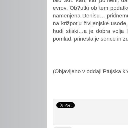
evrov. Ob?utki ob tem podatku
namenjena Denisu… pridnemu,
na križpotju življenjske usode
hudi stiski…a je dobra volja lj
pomlad, prinesla je sonce in zd
(Objavljeno v oddaji Ptujska k