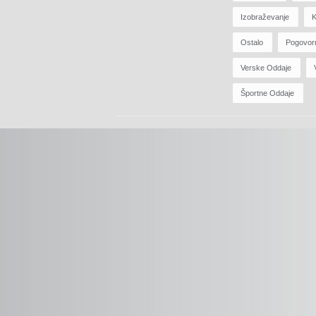
Izobraževanje
K
Ostalo
Pogovor
Verske Oddaje
Športne Oddaje