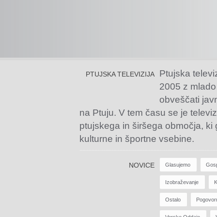
Ptujska televi
PTUJSKA TELEVIZIJA
2005 z mlado
obveščati jav
na Ptuju. V tem času se je televiz
ptujskega in širšega območja, ki
kulturne in športne vsebine.
NOVICE
Glasujemo
Gos
Izobraževanje
K
Ostalo
Pogovor