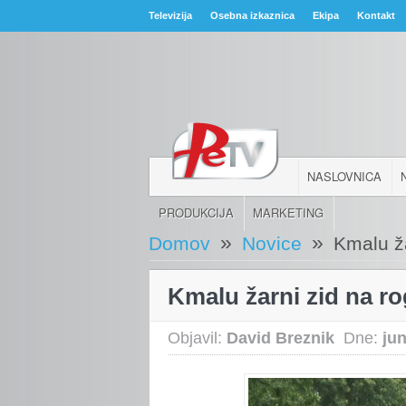
Televizija
Osebna izkaznica
Ekipa
Kontakt
NASLOVNICA
PRODUKCIJA
MARKETING
»
»
Domov
Novice
Kmalu ž
Kmalu žarni zid na r
Objavil:
David Breznik
Dne:
jun