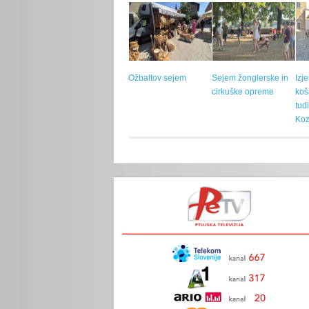
Ožbaltov sejem
Sejem žonglerske in
Izj
cirkuške opreme
koš
tud
Koz