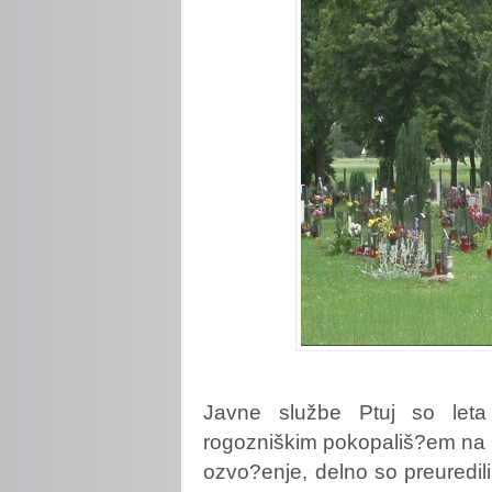
Javne
službe Ptuj so leta
rogozniškim pokopališ?em na Pt
ozvo?enje, delno so preuredili