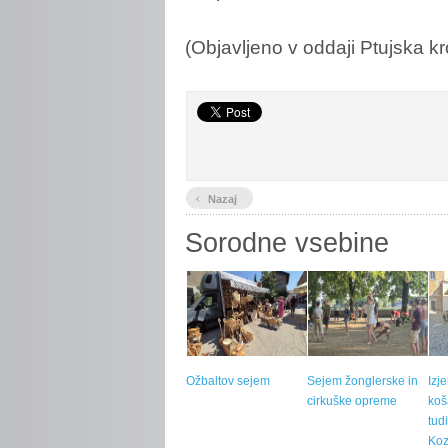
(Objavljeno v oddaji Ptujska k
‹
Nazaj
Sorodne vsebine
Ožbaltov sejem
Sejem žonglerske in
Izj
cirkuške opreme
koš
tud
Koz