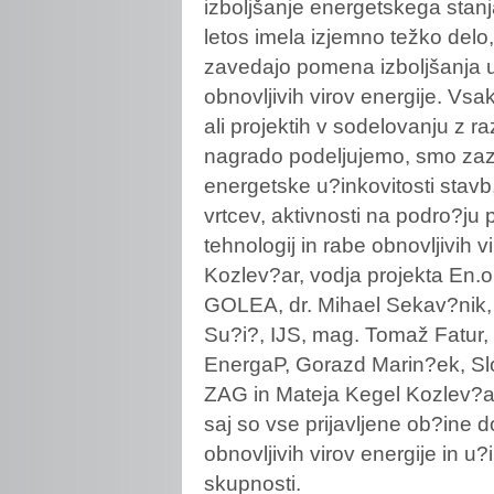
izboljšanje energetskega stanja
letos imela izjemno težko delo
zavedajo pomena izboljšanja u?
obnovljivih virov energije. Vsa
ali projektih v sodelovanju z raz
nagrado podeljujemo, smo zazn
energetske u?inkovitosti stavb
vrtcev, aktivnosti na podro?ju
tehnologij in rabe obnovljivih 
Kozlev?ar, vodja projekta En.o
GOLEA, dr. Mihael Sekav?nik, 
Su?i?, IJS, mag. Tomaž Fatur, 
EnergaP, Gorazd Marin?ek, Sl
ZAG in Mateja Kegel Kozlev?ar
saj so vse prijavljene ob?in
obnovljivih virov energije in u?
skupnosti.