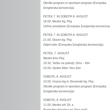
Otroški program in spontani program (Evropska
žonglerska konvencija)
PETEK 7. IN SOBOTA 8. AVGUST
18.00, Mestni trg, Ptuj
Ulične predstave (Evropska žonglerska konvencij
PETEK 7. IN SOBOTA 8. AVGUST
21.00, Glavni trg, Ptuj
Odprt oder (Evropska žonglerska konvencija)
PETEK, 7. AVGUST
Mestni kino Ptuj
18.30, Tačke na patrulji: Dino – film
20.00, Spider-Man: Nov dan
SOBOTA, 8. AVGUST
10.00, Vrazov trg in Slovenski trg, Ptuj
Otroški program in spontani program (Evropska
žonglerska konvencija)
SOBOTA, 8. AVGUST
11.00, Mestni vrh 28, a
Postavitev klopotca pri Stari preši