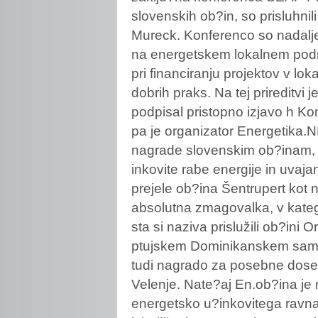
slovenskih ob?in, so prisluhnili
Mureck. Konferenco so nadaljeva
na energetskem lokalnem podro?
pri financiranju projektov v lok
dobrih praks. Na tej prireditvi 
podpisal pristopno izjavo h Ko
pa je organizator Energetika.
nagrade slovenskim ob?inam, k
inkovite rabe energije in uvaja
prejele ob?ina Šentrupert kot n
absolutna zmagovalka, v katego
sta si naziva prislužili ob?ini
ptujskem Dominikanskem samost
tudi nagrado za posebne dosež
Velenje. Nate?aj En.ob?ina je
energetsko u?inkovitega ravnan