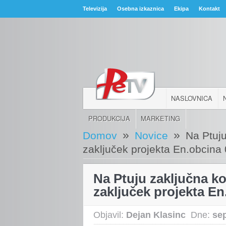
Televizija
Osebna izkaznica
Ekipa
Kontakt
NASLOVNICA
PRODUKCIJA
MARKETING
»
»
Domov
Novice
Na Ptuj
zaključek projekta En.obcina
Na Ptuju zaključna 
zaključek projekta En
Objavil:
Dejan Klasinc
Dne:
se