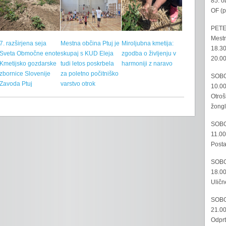
85. o
OF (p
PETE
Mestn
7. razširjena seja
Mestna občina Ptuj je
Miroljubna kmetija:
18.30
Sveta Območne enote
skupaj s KUD Eleja
zgodba o življenju v
20.00
Kmetijsko gozdarske
tudi letos poskrbela
harmoniji z naravo
zbornice Slovenije
za poletno počitniško
SOBO
Zavoda Ptuj
varstvo otrok
10.00
Otroš
žongl
SOBO
11.00
Posta
SOBO
18.00
Uličn
SOBO
21.00
Odprt