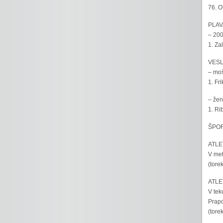
76. O
PLAV
– 200
1. Za
VESL
– moš
1. Fr
– žen
1. Ri
ŠPOR
ATLET
V met
(tore
ATLET
V tek
Prapo
(tore