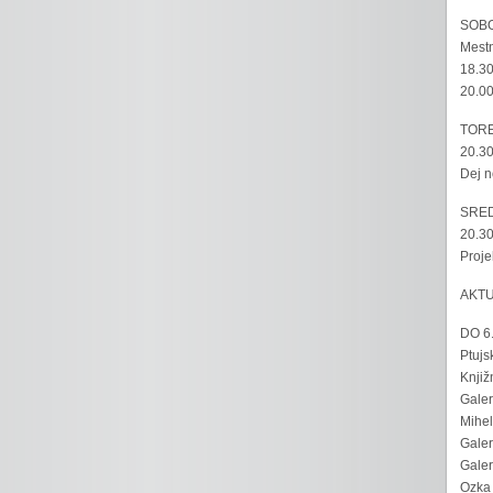
SOBO
Mestn
18.30
20.00
TORE
20.30
Dej n
SRED
20.30
Proje
AKT
DO 6
Ptujs
Knjiž
Galer
Mihel
Galer
Galer
Ozka 