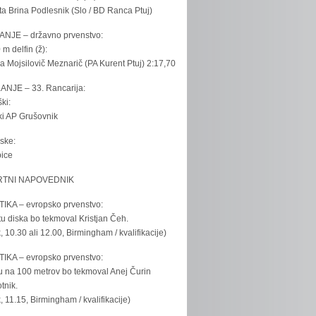
ta Brina Podlesnik (Slo / BD Ranca Ptuj)
ANJE – državno prvenstvo:
 m delfin (ž):
la Mojsilovič Meznarič (PA Kurent Ptuj) 2:17,70
ANJE – 33. Rancarija:
ki:
iki AP Grušovnik
ske:
bice
TNI NAPOVEDNIK
IKA – evropsko prvenstvo:
u diska bo tekmoval Kristjan Čeh.
k, 10.30 ali 12.00, Birmingham / kvalifikacije)
IKA – evropsko prvenstvo:
u na 100 metrov bo tekmoval Anej Čurin
tnik.
k, 11.15, Birmingham / kvalifikacije)