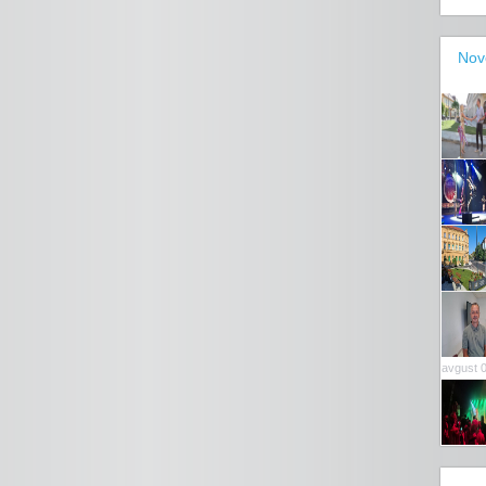
Nov
avgust 