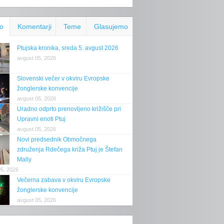
o
Komentarji
Teme
Glasujemo
Ptujska kronika, sreda 5. avgust 2026
avgust 05, 2026
Slovenski večer v okviru Evropske
žonglerske konvencije
avgust 05, 2026
Uradno odprto prenovljeno križišče pri
Upravni enoti Ptuj
avgust 05, 2026
Novi predsednik Območnega
združenja Rdečega križa Ptuj je Štefan
Mally
05, 2026
Večerna zabava v okviru Evropske
žonglerske konvencije
avgust 05, 2026