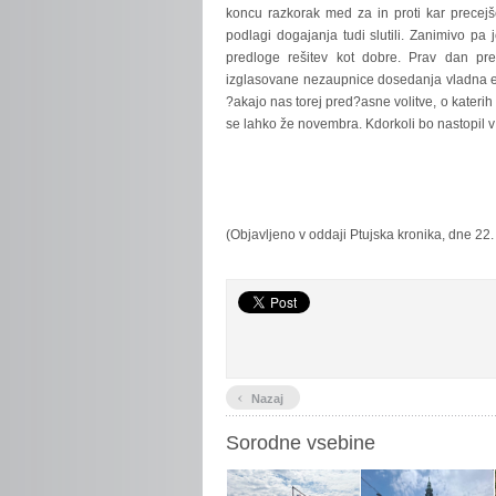
koncu razkorak med za in proti kar precejše
podlagi dogajanja tudi slutili. Zanimivo pa 
predloge rešitev kot dobre. Prav dan pre
izglasovane nezaupnice dosedanja vladna ekip
?akajo nas torej pred?asne volitve, o katerih
se lahko že novembra. Kdorkoli bo nastopil v 
(Objavljeno v oddaji Ptujska kronika, dne 22
‹
Nazaj
Sorodne vsebine