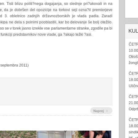
n. Tisti blizu politi?nega dogajanja, so slednje pri?akovali in na
je, da je dobršen del opozicije na torkovi seji ozna?il premierjeve
d 3. obletnico zadnjih državnozborskih je vlada padla. Zaradi
a ne dela s polnimi pooblastili, kar bo delovanje še bolj otežilo.
 so se v torek jasno izrekle vse parlamentarne stranke, zgodile pa bi
KU
funkciji predstavnikov nove vlade, ga ?akajo težki ?asi.
ČETR
10.00
Otroš
žongl
. septembra 2011)
ČETR
18.00
Uličn
ČETR
21.00
Odprt
›
Naprej
ČETR
18.00
sindi