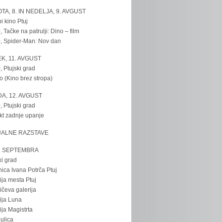
TA, 8. IN NEDELJA, 9. AVGUST
i kino Ptuj
, Tačke na patrulji: Dino – film
, Spider-Man: Nov dan
K, 11. AVGUST
, Ptujski grad
o (Kino brez stropa)
A, 12. AVGUST
, Ptujski grad
kt zadnje upanje
UALNE RAZSTAVE
. SEPTEMBRA
ki grad
nica Ivana Potrča Ptuj
ija mesta Ptuj
ičeva galerija
ija Luna
ija Magistrta
ulica