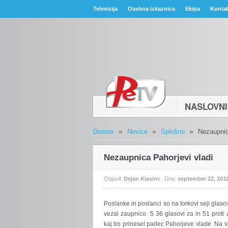
Televizija
Osebna izkaznica
Ekipa
Konta
NASLOVN
»
»
»
Domov
Novice
Splošno
Nezaupnic
Nezaupnica Pahorjevi vladi
Objavil:
Dejan Klasinc
Dne:
september 22, 201
Poslanke
in poslanci so na torkovi seji glas
vezal zaupnico. S 36 glasovi za in 51 proti 
kaj bo prinesel padec Pahorjeve vlade. Na ve