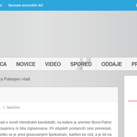
kt
Seznam avtorskih del
ICA
NOVICE
VIDEO
SPORED
ODDAJE
P
a Pahorjevi vladi
1
V:
Splošno
ovali o novih ministrskih kandidatih, na katere je premier Borut Pahor
zaupnica ni bila izglasovana. Pri ptujskih poslancih smo preverjali,
liko se je pred glasovanjem špekuliralo, kakšen bo izid, a je bil na