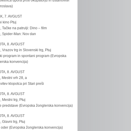
bletnica upora proti okupatorju in ustanovitvi
roslava)
K, 7. AVGUST
i kino Ptuj
, Tačke na patrulji: Dino – film
, Spider-Man: Nov dan
TA, 8. AVGUST
, Vrazov trg in Slovenski trg, Ptuj
ki program in spontani program (Evropska
erska konvencija)
TA, 8. AVGUST
, Mestni vrh 28, a
vitev klopotca pri Stari preši
TA, 8. AVGUST
, Mestni trg, Ptuj
e predstave (Evropska žonglerska konvencija)
TA, 8. AVGUST
, Glavni trg, Ptuj
 oder (Evropska žonglerska konvencija)