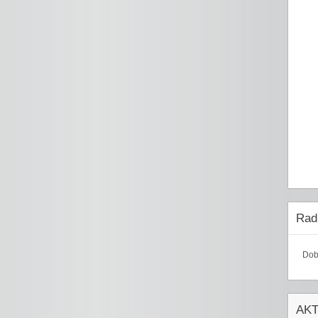
Radi
Dob
AK