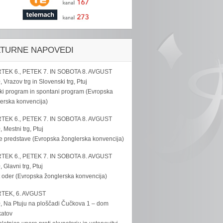
LTURNE NAPOVEDI
TEK 6., PETEK 7. IN SOBOTA 8. AVGUST
, Vrazov trg in Slovenski trg, Ptuj
ki program in spontani program (Evropska
erska konvencija)
TEK 6., PETEK 7. IN SOBOTA 8. AVGUST
, Mestni trg, Ptuj
e predstave (Evropska žonglerska konvencija)
TEK 6., PETEK 7. IN SOBOTA 8. AVGUST
, Glavni trg, Ptuj
 oder (Evropska žonglerska konvencija)
TEK, 6. AVGUST
, Na Ptuju na ploščadi Čučkova 1 – dom
katov