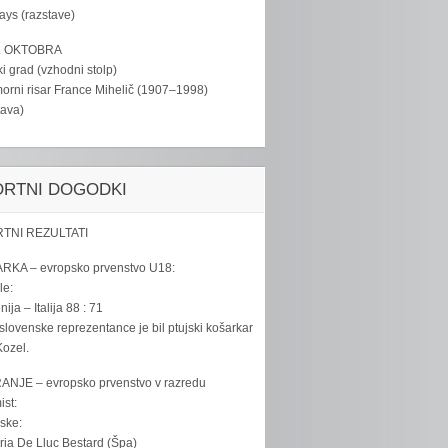
tays (razstave)
. OKTOBRA
ki grad (vzhodni stolp)
rni risar France Mihelič (1907–1998)
tava)
ORTNI DOGODKI
TNI REZULTATI
RKA – evropsko prvenstvo U18:
le:
ija – Italija 88 : 71
slovenske reprezentance je bil ptujski košarkar
ozel.
ANJE – evropsko prvenstvo v razredu
ist:
ske:
ria De Lluc Bestard (Špa)