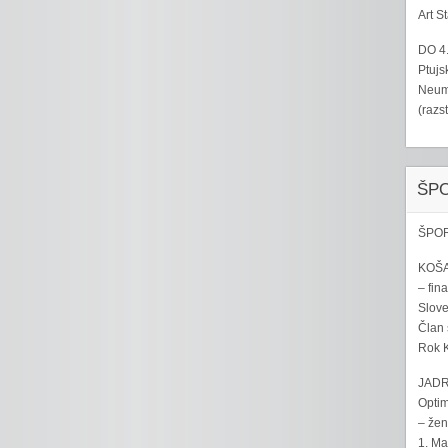
Art S
DO 4
Ptujs
Neumo
(razs
ŠP
ŠPOR
KOŠA
– fina
Sloven
Član 
Rok K
JADR
Optim
– žen
1. Ma