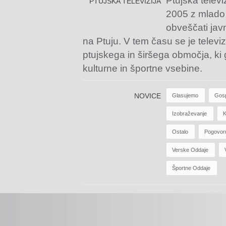
Ptujska televi
PTUJSKA TELEVIZIJA
2005 z mlado
obveščati jav
na Ptuju. V tem času se je televiz
ptujskega in širšega območja, ki
kulturne in športne vsebine.
NOVICE
Glasujemo
Gos
Izobraževanje
K
Ostalo
Pogovor
Verske Oddaje
Športne Oddaje