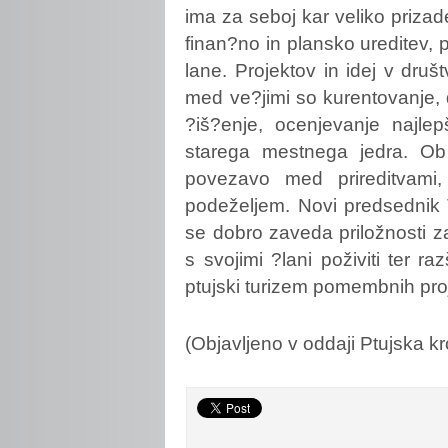
ima za seboj kar veliko prizade
finan?no in plansko ureditev, 
lane. Projektov in idej v društ
med ve?jimi so kurentovanje,
?iš?enje, ocenjevanje najlep
starega mestnega jedra. Ob o
povezavo med prireditvami
podeželjem. Novi predsednik T
se dobro zaveda priložnosti z
s svojimi ?lani poživiti ter ra
ptujski turizem pomembnih proj
(Objavljeno v oddaji Ptujska k