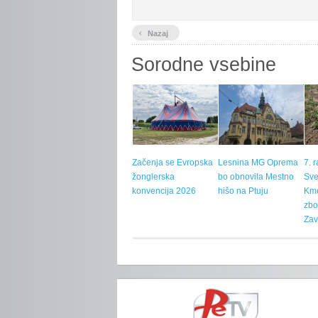
‹
Nazaj
Sorodne vsebine
Začenja se Evropska
Lesnina MG Oprema
7. 
žonglerska
bo obnovila Mestno
Sve
konvencija 2026
hišo na Ptuju
Kme
zbo
Zav