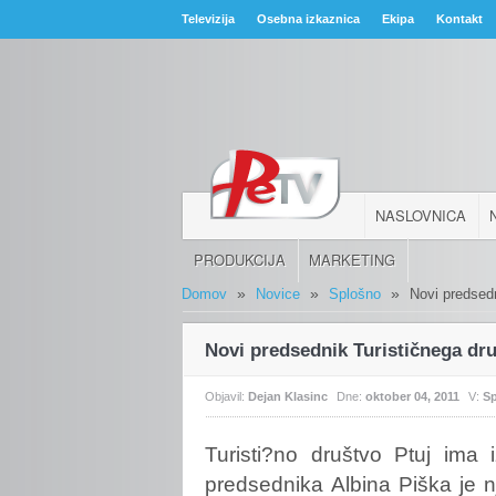
Televizija
Osebna izkaznica
Ekipa
Kontakt
NASLOVNICA
PRODUKCIJA
MARKETING
»
»
»
Domov
Novice
Splošno
Novi predsedn
Novi predsednik Turističnega dru
Objavil:
Dejan Klasinc
Dne:
oktober 04, 2011
V:
S
Turisti?no
društvo Ptuj ima 
predsednika Albina Piška je n