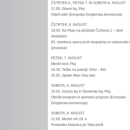
ČETRTEK 6., PETEK 7. IN SOBOTA 8. AVGUST
21.00, Glavni trg, Ptuj
Odprt oder (Evropska žonglerska konvencija)
ČETRTEK, 6. AVGUST
18.00, Na Ptuju na ploščadi Čučkova 1 – dom
sindikatov
85. obletnica upora proti okupatorju in ustanovitvi
(proslava)
PETEK, 7. AVGUST
Mestni kino Ptuj
18.30, Tačke na patrulji: Dino – film
20.00, Spider-Man: Nov dan
SOBOTA, 8. AVGUST
10.00, Vrazov trg in Slovenski trg, Ptuj
Otroški program in spontani program (Evropska
žonglerska konvencija)
SOBOTA, 8. AVGUST
11.00, Mestni vrh 28, a
Postavitev klopotca pri Stari preši