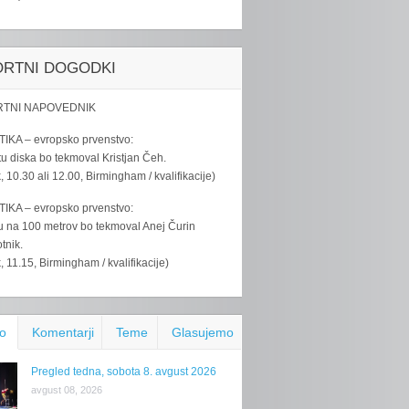
ORTNI DOGODKI
TNI NAPOVEDNIK
IKA – evropsko prvenstvo:
u diska bo tekmoval Kristjan Čeh.
k, 10.30 ali 12.00, Birmingham / kvalifikacije)
IKA – evropsko prvenstvo:
u na 100 metrov bo tekmoval Anej Čurin
tnik.
k, 11.15, Birmingham / kvalifikacije)
o
Komentarji
Teme
Glasujemo
Pregled tedna, sobota 8. avgust 2026
avgust 08, 2026