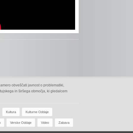
namero obveščati javnost o problematiki,
 ptujskega in širšega območja, ki gledalcem
Kultura
Kulturne Oddaje
o
Verske Oddaje
Video
Zabava