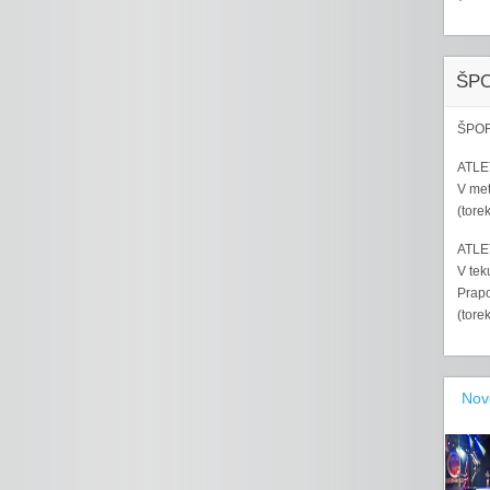
ŠP
ŠPOR
ATLET
V met
(tore
ATLET
V tek
Prapo
(tore
Nov