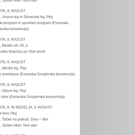
, Spider-Man: Nov dan
TA, 8. AVGUST
, Vrazov trg in Slovenski trg, Ptuj
ki program in spontani program (Evropska
erska konvencija)
TA, 8. AVGUST
, Mestni vrh 28, a
vitev klopotca pri Stari preši
TA, 8. AVGUST
, Mestni trg, Ptuj
e predstave (Evropska žonglerska konvencija)
TA, 8. AVGUST
, Glavni trg, Ptuj
 oder (Evropska žonglerska konvencija)
TA, 8. IN NEDELJA, 9. AVGUST
i kino Ptuj
, Tačke na patrulji: Dino – film
, Spider-Man: Nov dan