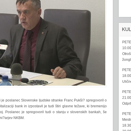
KU
PETE
10.00
Otroš
žongl
PETE
18.00
Uličn
PETE
21.00
ši je poslanec Slovenske ljudske stranke Franc Pukši? spregovoril o
Odprt
lizaciji bank in izpostavil je tudi štiri glavne težave, ki bremenijo
oj. Poslanec je spregovoril tudi o stanju v slovenskih bankah, še
PETE
elni?arjev NKBM.
Mestn
18.30