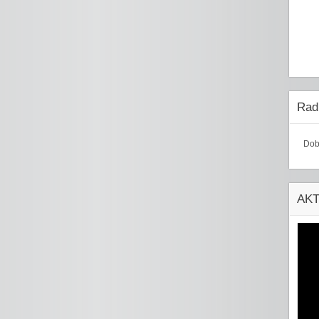
Radi
Dob
AK