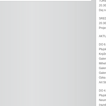
TORE
20.30
Dej n
SRED
20.30
Proje
AKT
DO 6
Ptujs
Knjiž
Galer
Mihel
Galer
Galer
Ozka 
Art S
DO 4
Ptujs
Neumo
(razs