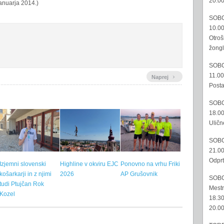
20.00
januarja 2014.)
SOBO
10.00
Otroš
žongl
SOBO
›
11.00
Naprej
Posta
SOBO
18.00
Uličn
SOBO
21.00
Odprt
Izjemni slovenski
Highline v okviru EJC
Ponovno na vrhu Friki
košarkarji in z njimi
2026
AP Grušovnik
SOBO
tudi Ptujčan Rok
Mestn
Kozel
18.30
20.00