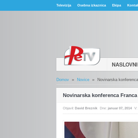
Televizija
Osebna izkaznica
Ekipa
Konta
NASLOVN
»
»
Domov
Novice
Novinarska konferenc
Novinarska konferenca Franca
Objavil:
David Breznik
Dne:
januar 07, 2014
V