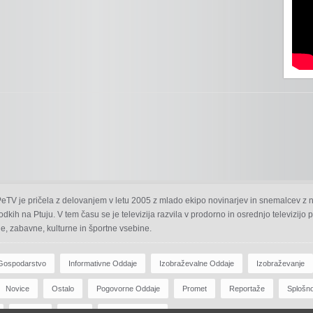
 PeTV je pričela z delovanjem v letu 2005 z mlado ekipo novinarjev in snemalcev z 
odkih na Ptuju. V tem času se je televizija razvila v prodorno in osrednjo televizijo
e, zabavne, kulturne in športne vsebine.
Gospodarstvo
Informativne Oddaje
Izobraževalne Oddaje
Izobraževanje
Novice
Ostalo
Pogovorne Oddaje
Promet
Reportaže
Splošn