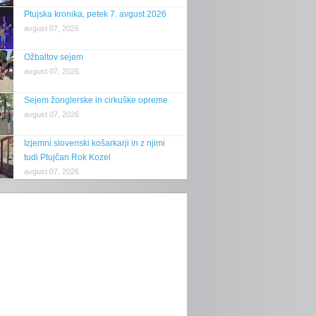
Ptujska kronika, petek 7. avgust 2026
avgust 07, 2026
Ožbaltov sejem
avgust 07, 2026
Sejem žonglerske in cirkuške opreme
avgust 07, 2026
Izjemni slovenski košarkarji in z njimi
tudi Ptujčan Rok Kozel
avgust 07, 2026