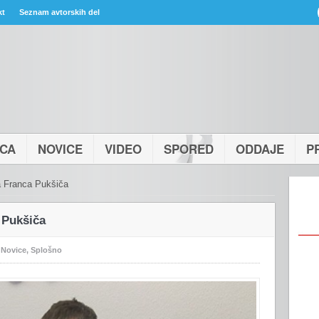
kt
Seznam avtorskih del
ICA
NOVICE
VIDEO
SPORED
ODDAJE
P
a Franca Pukšiča
 Pukšiča
:
Novice
,
Splošno