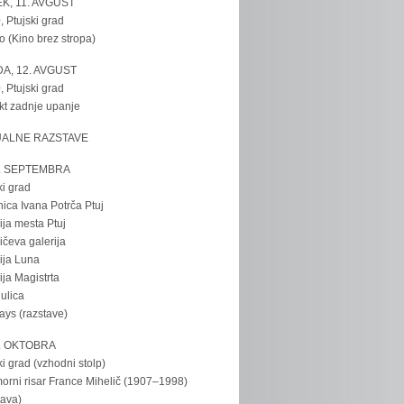
K, 11. AVGUST
, Ptujski grad
o (Kino brez stropa)
A, 12. AVGUST
, Ptujski grad
kt zadnje upanje
UALNE RAZSTAVE
. SEPTEMBRA
ki grad
nica Ivana Potrča Ptuj
ija mesta Ptuj
ičeva galerija
ija Luna
ija Magistrta
ulica
tays (razstave)
. OKTOBRA
ki grad (vzhodni stolp)
rni risar France Mihelič (1907–1998)
tava)