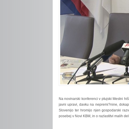
Na
novinarski konferenci v ptujski Mestni hi
javni upravi, davku na nepremi?nine, dokapita
Slovenijo ter hromijo njen gospodarski razv
posebej v Novi KBM, in o razlastitvi malih d