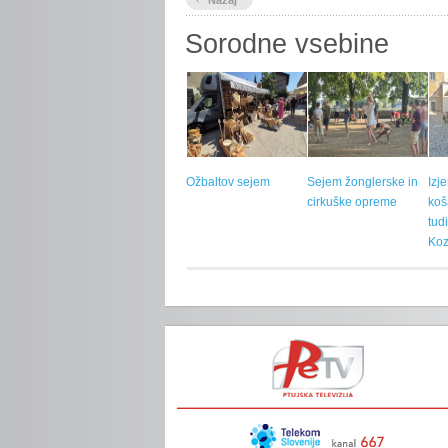
Sorodne vsebine
Ožbaltov sejem
Sejem žonglerske in
Izj
cirkuške opreme
koš
tud
Koz