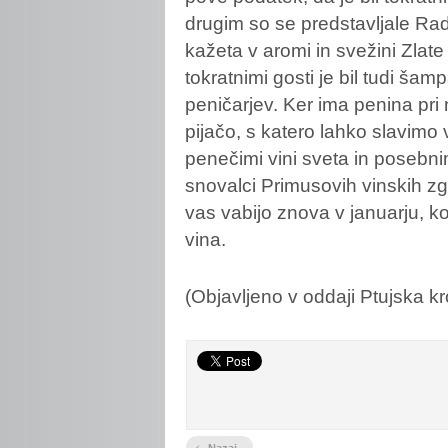
drugim so se predstavljale Rad
kažeta v aromi in svežini Zla
tokratnimi gosti je bil tudi šam
peničarjev. Ker ima penina pri
pijačo, s katero lahko slavimo 
penečimi vini sveta in posebn
snovalci Primusovih vinskih zg
vas vabijo znova v januarju, ko
vina.
(Objavljeno v oddaji Ptujska 
‹
Nazaj