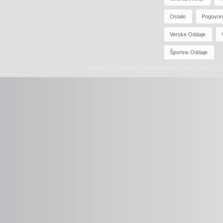
Ostalo
Pogovor
Verske Oddaje
Športne Oddaje