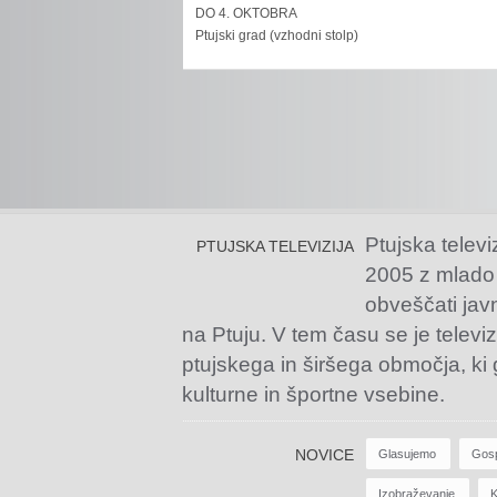
DO 4. OKTOBRA
Ptujski grad (vzhodni stolp)
Ptujska televi
PTUJSKA TELEVIZIJA
2005 z mlado
obveščati jav
na Ptuju. V tem času se je televiz
ptujskega in širšega območja, ki
kulturne in športne vsebine.
NOVICE
Glasujemo
Gos
Izobraževanje
K