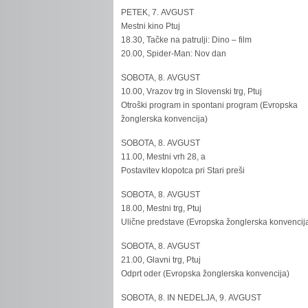
PETEK, 7. AVGUST
Mestni kino Ptuj
18.30, Tačke na patrulji: Dino – film
20.00, Spider-Man: Nov dan
SOBOTA, 8. AVGUST
10.00, Vrazov trg in Slovenski trg, Ptuj
Otroški program in spontani program (Evropska
žonglerska konvencija)
SOBOTA, 8. AVGUST
11.00, Mestni vrh 28, a
Postavitev klopotca pri Stari preši
SOBOTA, 8. AVGUST
18.00, Mestni trg, Ptuj
Ulične predstave (Evropska žonglerska konvencij
SOBOTA, 8. AVGUST
21.00, Glavni trg, Ptuj
Odprt oder (Evropska žonglerska konvencija)
SOBOTA, 8. IN NEDELJA, 9. AVGUST