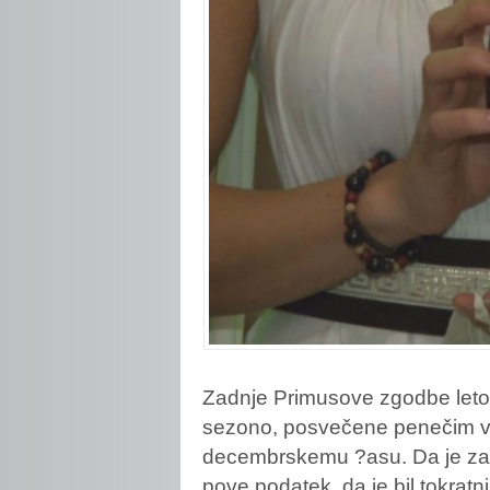
Zadnje Primusove zgodbe letošn
sezono, posvečene penečim vi
decembrskemu ?asu. Da je za
pove podatek, da je bil tokra