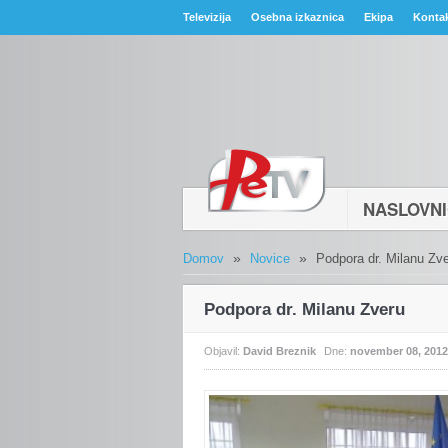
Televizija
Osebna izkaznica
Ekipa
Konta
NASLOVN
»
»
Domov
Novice
Podpora dr. Milanu Zv
Podpora dr. Milanu Zveru
Objavil:
David Breznik
Dne:
november 08, 2012