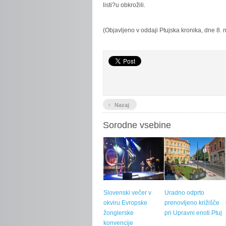
listi?u obkrožili.
(Objavljeno v oddaji Ptujska kronika, dne 8.
‹
Nazaj
Sorodne vsebine
Slovenski večer v
Uradno odprto
okviru Evropske
prenovljeno križišče
žonglerske
pri Upravni enoti Ptuj
konvencije