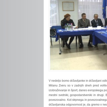
V
nedeljo bomo državljanke in državljani odl
Milanu Zveru so v zadnjih dneh pred volitva
izobraževanje in šport, danes evropskega posla
mestni svetniki, gospodarstveniki in drugi. 
povezovalno. Kot strpnega in povezovalnega 
državljanska odgovornost je, da gremo v ned