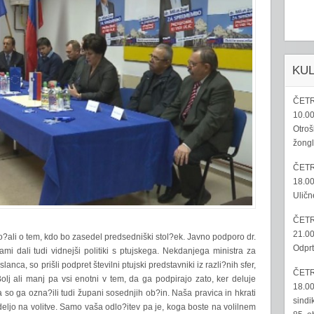
KU
ČETR
10.00
Otroš
žongl
ČETR
18.00
Uličn
ČETR
21.00
o?ali o tem, kdo bo zasedel predsedniški stol?ek. Javno podporo dr.
Odprt
mi dali tudi vidnejši politiki s ptujskega. Nekdanjega ministra za
nca, so prišli podpret številni ptujski predstavniki iz razli?nih sfer,
ČETR
Bolj ali manj pa vsi enotni v tem, da ga podpirajo zato, ker deluje
18.00
so ga ozna?ili tudi župani sosednjih ob?in. Naša pravica in hkrati
sindi
eljo na volitve. Samo vaša odlo?itev pa je, koga boste na volilnem