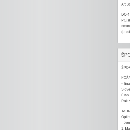
Art S
DO 4
Ptujs
Neumo
(razs
ŠP
ŠPOR
KOŠA
– fina
Sloven
Član 
Rok K
JADR
Optim
– žen
1. Ma