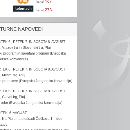
LTURNE NAPOVEDI
TEK 6., PETEK 7. IN SOBOTA 8. AVGUST
, Vrazov trg in Slovenski trg, Ptuj
ki program in spontani program (Evropska
erska konvencija)
TEK 6., PETEK 7. IN SOBOTA 8. AVGUST
, Mestni trg, Ptuj
e predstave (Evropska žonglerska konvencija)
TEK 6., PETEK 7. IN SOBOTA 8. AVGUST
, Glavni trg, Ptuj
 oder (Evropska žonglerska konvencija)
TEK, 6. AVGUST
, Na Ptuju na ploščadi Čučkova 1 – dom
katov