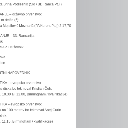
ta Brina Podlesnik (Slo / BD Ranca Ptuj)
ANJE – državno prvenstvo:
 m delfin (ž):
la Mojsilovič Meznarič (PA Kurent Ptuj) 2:17,70
ANJE – 33. Rancarija:
ki:
iki AP Grušovnik
ske:
bice
TNI NAPOVEDNIK
IKA – evropsko prvenstvo:
u diska bo tekmoval Kristjan Čeh.
k, 10.30 ali 12.00, Birmingham / kvalifikacije)
IKA – evropsko prvenstvo:
u na 100 metrov bo tekmoval Anej Čurin
tnik.
k, 11.15, Birmingham / kvalifikacije)