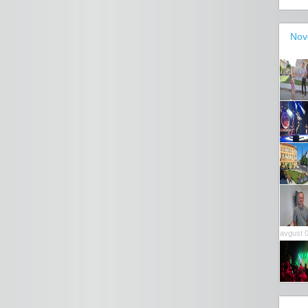
Nov
avgust 