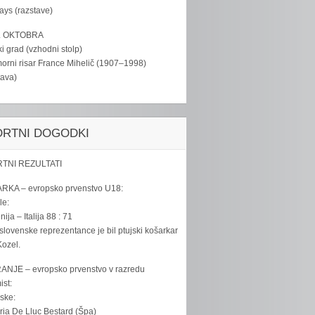
tays (razstave)
. OKTOBRA
ki grad (vzhodni stolp)
rni risar France Mihelič (1907–1998)
tava)
ORTNI DOGODKI
TNI REZULTATI
RKA – evropsko prvenstvo U18:
le:
ija – Italija 88 : 71
slovenske reprezentance je bil ptujski košarkar
ozel.
ANJE – evropsko prvenstvo v razredu
ist:
ske:
ria De Lluc Bestard (Špa)