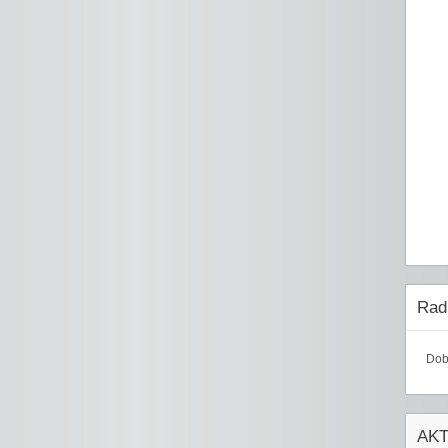
Radi
Dob
AK