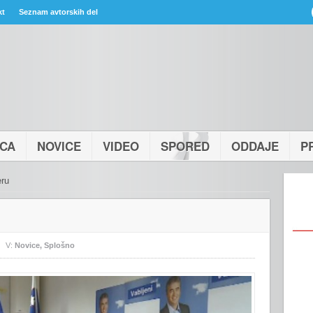
kt
Seznam avtorskih del
ICA
NOVICE
VIDEO
SPORED
ODDAJE
P
eru
V:
Novice
,
Splošno