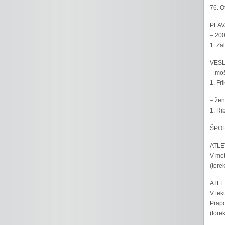
76. O
PLAV
– 200
1. Za
VESL
– moš
1. Fr
– žen
1. Ri
ŠPOR
ATLET
V met
(tore
ATLET
V tek
Prapo
(tore