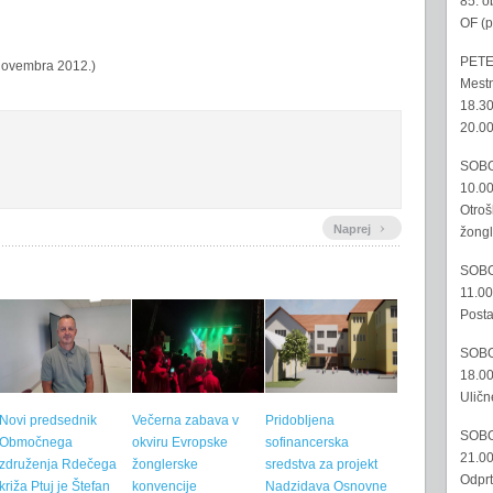
85. o
OF (p
PETE
 novembra 2012.)
Mestn
18.30
20.00
SOBO
10.00
Otroš
›
Naprej
žongl
SOBO
11.00
Posta
SOBO
18.00
Uličn
Novi predsednik
Večerna zabava v
Pridobljena
SOBO
Območnega
okviru Evropske
sofinancerska
21.00
združenja Rdečega
žonglerske
sredstva za projekt
Odprt
križa Ptuj je Štefan
konvencije
Nadzidava Osnovne