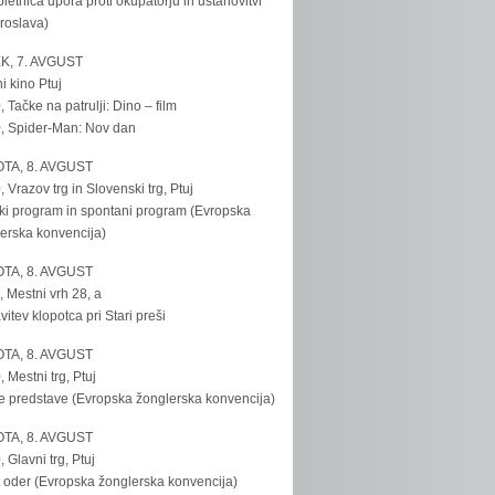
bletnica upora proti okupatorju in ustanovitvi
roslava)
K, 7. AVGUST
i kino Ptuj
, Tačke na patrulji: Dino – film
, Spider-Man: Nov dan
TA, 8. AVGUST
, Vrazov trg in Slovenski trg, Ptuj
ki program in spontani program (Evropska
erska konvencija)
TA, 8. AVGUST
, Mestni vrh 28, a
vitev klopotca pri Stari preši
TA, 8. AVGUST
, Mestni trg, Ptuj
e predstave (Evropska žonglerska konvencija)
TA, 8. AVGUST
, Glavni trg, Ptuj
 oder (Evropska žonglerska konvencija)