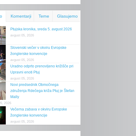
o
Komentarji
Teme
Glasujemo
Ptujska kronika, sreda 5. avgust 2026
avgust 05, 2026
Slovenski večer v okviru Evropske
žonglerske konvencije
avgust 05, 2026
Uradno odprto prenovljeno križišče pri
Upravni enoti Ptuj
avgust 05, 2026
Novi predsednik Območnega
združenja Rdečega križa Ptuj je Štefan
Mally
05, 2026
Večerna zabava v okviru Evropske
žonglerske konvencije
avgust 05, 2026