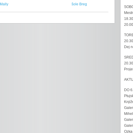
Mally
šole Breg
SOBO
Mestn
18.30
20.00
TORE
20.30
Dej n
SRED
20.30
Proje
AKT
DO 6
Ptujs
Knjiž
Galer
Mihel
Galer
Galer
Ozka 