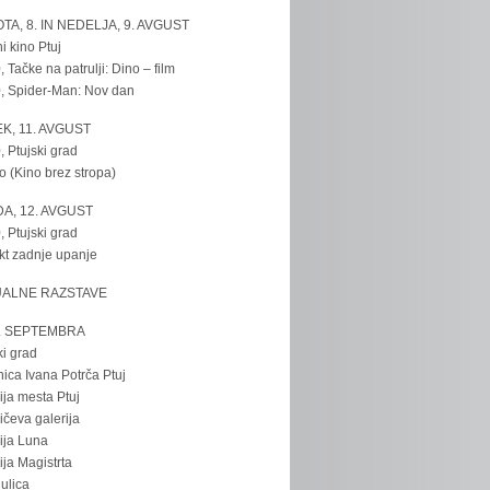
TA, 8. IN NEDELJA, 9. AVGUST
i kino Ptuj
, Tačke na patrulji: Dino – film
, Spider-Man: Nov dan
K, 11. AVGUST
, Ptujski grad
o (Kino brez stropa)
A, 12. AVGUST
, Ptujski grad
kt zadnje upanje
UALNE RAZSTAVE
. SEPTEMBRA
ki grad
nica Ivana Potrča Ptuj
ija mesta Ptuj
ičeva galerija
ija Luna
ija Magistrta
ulica