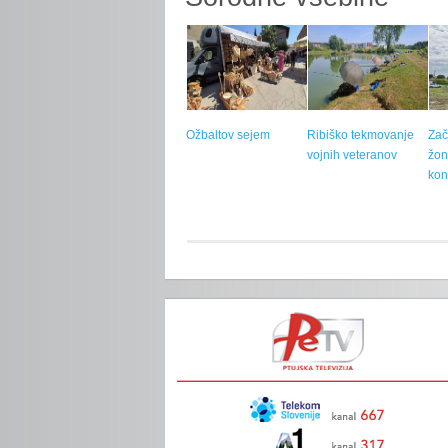
Ožbaltov sejem
Ribiško tekmovanje
Zač
vojnih veteranov
žon
kon