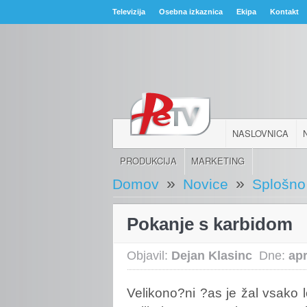
Televizija
Osebna izkaznica
Ekipa
Kontakt
NASLOVNICA
PRODUKCIJA
MARKETING
»
»
Domov
Novice
Splošno
Pokanje s karbidom
Objavil:
Dejan Klasinc
Dne:
apr
Velikono?ni
?as je žal vsako 