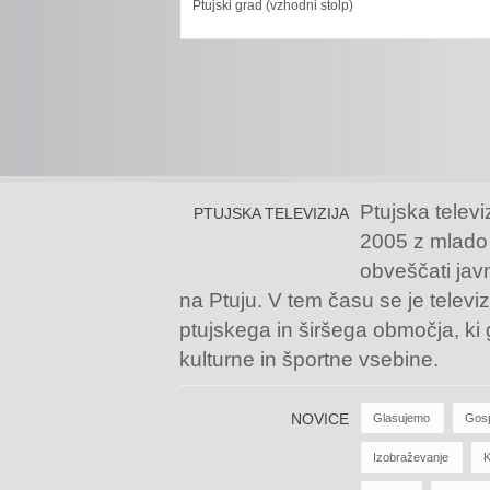
Ptujski grad (vzhodni stolp)
Ptujska televi
PTUJSKA TELEVIZIJA
2005 z mlado
obveščati jav
na Ptuju. V tem času se je televiz
ptujskega in širšega območja, ki
kulturne in športne vsebine.
NOVICE
Glasujemo
Gos
Izobraževanje
K