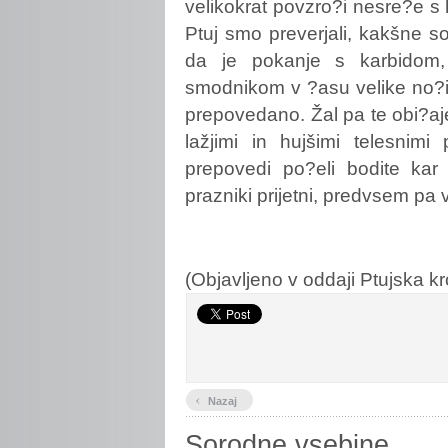
velikokrat povzro?i nesre?e s 
Ptuj smo preverjali, kakšne s
da je pokanje s karbidom,
smodnikom v ?asu velike no?i 
prepovedano. Žal pa te obi?aj
lažjimi in hujšimi telesnimi
prepovedi po?eli bodite kar
prazniki prijetni, predvsem pa v
(Objavljeno v oddaji Ptujska kr
‹
Nazaj
Sorodne vsebine