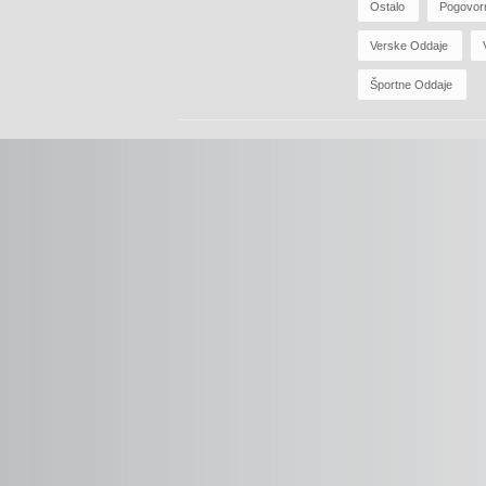
Ostalo
Pogovor
Verske Oddaje
Športne Oddaje