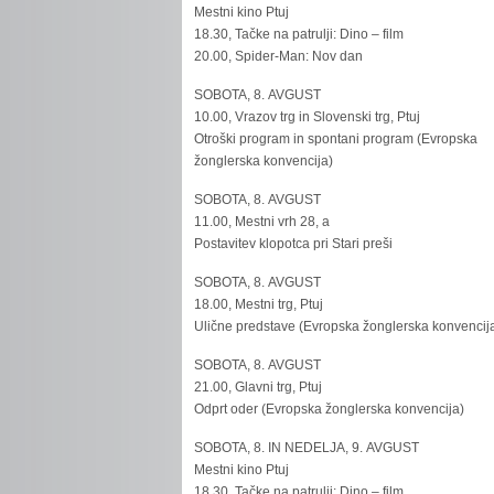
Mestni kino Ptuj
18.30, Tačke na patrulji: Dino – film
20.00, Spider-Man: Nov dan
SOBOTA, 8. AVGUST
10.00, Vrazov trg in Slovenski trg, Ptuj
Otroški program in spontani program (Evropska
žonglerska konvencija)
SOBOTA, 8. AVGUST
11.00, Mestni vrh 28, a
Postavitev klopotca pri Stari preši
SOBOTA, 8. AVGUST
18.00, Mestni trg, Ptuj
Ulične predstave (Evropska žonglerska konvencij
SOBOTA, 8. AVGUST
21.00, Glavni trg, Ptuj
Odprt oder (Evropska žonglerska konvencija)
SOBOTA, 8. IN NEDELJA, 9. AVGUST
Mestni kino Ptuj
18.30, Tačke na patrulji: Dino – film