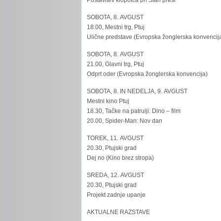
Postavitev klopotca pri Stari preši
SOBOTA, 8. AVGUST
18.00, Mestni trg, Ptuj
Ulične predstave (Evropska žonglerska konvencij
SOBOTA, 8. AVGUST
21.00, Glavni trg, Ptuj
Odprt oder (Evropska žonglerska konvencija)
SOBOTA, 8. IN NEDELJA, 9. AVGUST
Mestni kino Ptuj
18.30, Tačke na patrulji: Dino – film
20.00, Spider-Man: Nov dan
TOREK, 11. AVGUST
20.30, Ptujski grad
Dej no (Kino brez stropa)
SREDA, 12. AVGUST
20.30, Ptujski grad
Projekt zadnje upanje
AKTUALNE RAZSTAVE