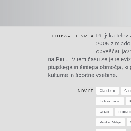
Ptujska televi
PTUJSKA TELEVIZIJA
2005 z mlado
obveščati jav
na Ptuju. V tem času se je televiz
ptujskega in širšega območja, ki
kulturne in športne vsebine.
NOVICE
Glasujemo
Gos
Izobraževanje
K
Ostalo
Pogovor
Verske Oddaje