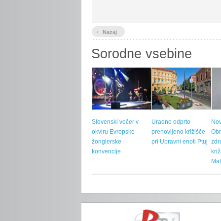
‹
Nazaj
Sorodne vsebine
Slovenski večer v
Uradno odprto
Nov
okviru Evropske
prenovljeno križišče
Ob
žonglerske
pri Upravni enoti Ptuj
zdr
konvencije
kri
Mal