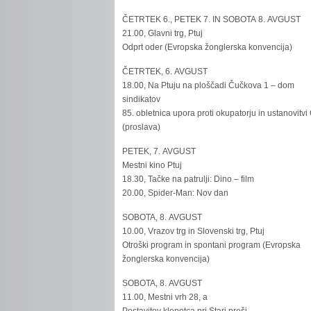
ČETRTEK 6., PETEK 7. IN SOBOTA 8. AVGUST
21.00, Glavni trg, Ptuj
Odprt oder (Evropska žonglerska konvencija)
ČETRTEK, 6. AVGUST
18.00, Na Ptuju na ploščadi Čučkova 1 – dom
sindikatov
85. obletnica upora proti okupatorju in ustanovitvi
(proslava)
PETEK, 7. AVGUST
Mestni kino Ptuj
18.30, Tačke na patrulji: Dino – film
20.00, Spider-Man: Nov dan
SOBOTA, 8. AVGUST
10.00, Vrazov trg in Slovenski trg, Ptuj
Otroški program in spontani program (Evropska
žonglerska konvencija)
SOBOTA, 8. AVGUST
11.00, Mestni vrh 28, a