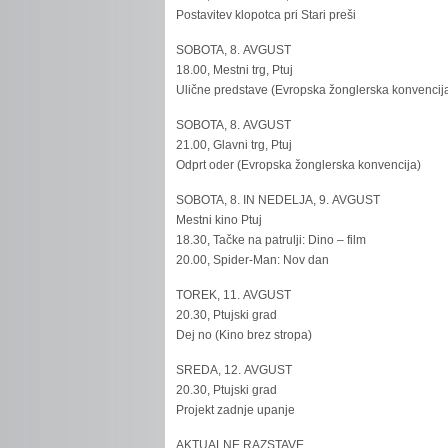
Postavitev klopotca pri Stari preši
SOBOTA, 8. AVGUST
18.00, Mestni trg, Ptuj
Ulične predstave (Evropska žonglerska konvencij
SOBOTA, 8. AVGUST
21.00, Glavni trg, Ptuj
Odprt oder (Evropska žonglerska konvencija)
SOBOTA, 8. IN NEDELJA, 9. AVGUST
Mestni kino Ptuj
18.30, Tačke na patrulji: Dino – film
20.00, Spider-Man: Nov dan
TOREK, 11. AVGUST
20.30, Ptujski grad
Dej no (Kino brez stropa)
SREDA, 12. AVGUST
20.30, Ptujski grad
Projekt zadnje upanje
AKTUALNE RAZSTAVE