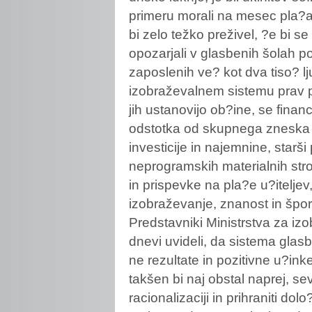
primeru morali na mesec pla?at
bi zelo težko preživel, ?e bi s
opozarjali v glasbenih šolah po 
zaposlenih ve? kot dva tiso? l
izobraževalnem sistemu prav 
jih ustanovijo ob?ine, se financ
odstotka od skupnega zneska 
investicije in najemnine, starš
neprogramskih materialnih str
in prispevke na pla?e u?iteljev
izobraževanje, znanost in šport
Predstavniki Ministrstva za iz
dnevi uvideli, da sistema glasb
ne rezultate in pozitivne u?ink
takšen bi naj obstal naprej, se
racionalizaciji in prihraniti do