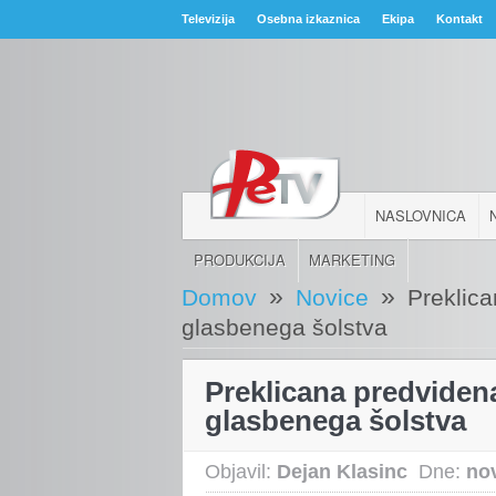
Televizija
Osebna izkaznica
Ekipa
Kontakt
NASLOVNICA
PRODUKCIJA
MARKETING
»
»
Domov
Novice
Preklica
glasbenega šolstva
Preklicana predvidena
glasbenega šolstva
Objavil:
Dejan Klasinc
Dne:
no