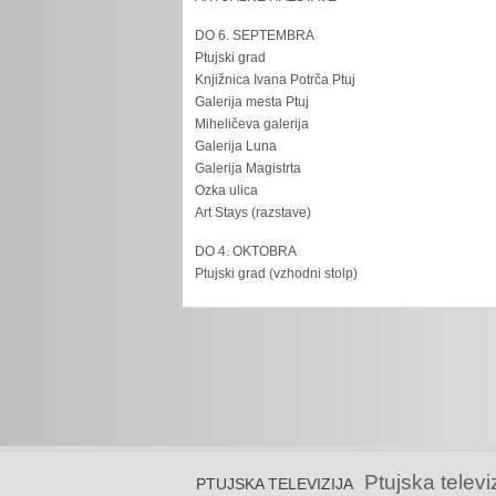
DO 6. SEPTEMBRA
Ptujski grad
Knjižnica Ivana Potrča Ptuj
Galerija mesta Ptuj
Miheličeva galerija
Galerija Luna
Galerija Magistrta
Ozka ulica
Art Stays (razstave)
DO 4. OKTOBRA
Ptujski grad (vzhodni stolp)
Ptujska televi
PTUJSKA TELEVIZIJA