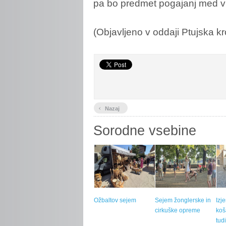
pa bo predmet pogajanj med vla
(Objavljeno v oddaji Ptujska 
‹
Nazaj
Sorodne vsebine
Ožbaltov sejem
Sejem žonglerske in
Izj
cirkuške opreme
koš
tud