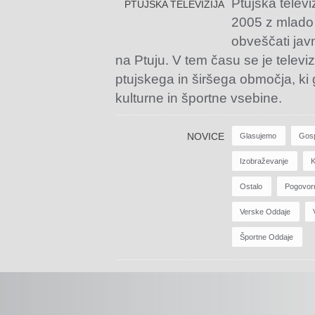
Ptujska televi
PTUJSKA TELEVIZIJA
2005 z mlado
obveščati jav
na Ptuju. V tem času se je televiz
ptujskega in širšega območja, ki
kulturne in športne vsebine.
NOVICE
Glasujemo
Gos
Izobraževanje
K
Ostalo
Pogovor
Verske Oddaje
Športne Oddaje