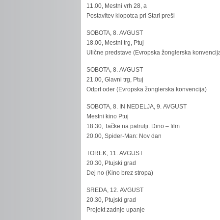
11.00, Mestni vrh 28, a
Postavitev klopotca pri Stari preši
SOBOTA, 8. AVGUST
18.00, Mestni trg, Ptuj
Ulične predstave (Evropska žonglerska konvencij
SOBOTA, 8. AVGUST
21.00, Glavni trg, Ptuj
Odprt oder (Evropska žonglerska konvencija)
SOBOTA, 8. IN NEDELJA, 9. AVGUST
Mestni kino Ptuj
18.30, Tačke na patrulji: Dino – film
20.00, Spider-Man: Nov dan
TOREK, 11. AVGUST
20.30, Ptujski grad
Dej no (Kino brez stropa)
SREDA, 12. AVGUST
20.30, Ptujski grad
Projekt zadnje upanje