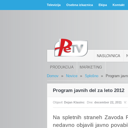
Televizija
Osebna izkaznica
Ekipa
Kontakt
NASLOVNICA
PRODUKCIJA
MARKETING
»
»
»
Domov
Novice
Splošno
Program javni
Program javnih del za leto 2012
Objavil:
Dejan Klasinc
Dne:
december 22, 2011
V:
Na
spletnih straneh Zavoda 
nedavno objavili javno povabi