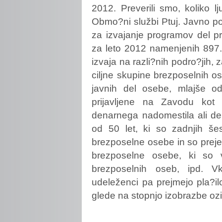
2012. Preverili smo, koliko l
Obmo?ni službi Ptuj. Javno p
za izvajanje programov del pri
za leto 2012 namenjenih 897.
izvaja na razli?nih podro?jih, 
ciljne skupine brezposelnih os
javnih del osebe, mlajše o
prijavljene na Zavodu kot
denarnega nadomestila ali de
od 50 let, ki so zadnjih še
brezposelne osebe in so preje
brezposelne osebe, ki so v
brezposelnih oseb, ipd. Vk
udeleženci pa prejmejo pla?i
glede na stopnjo izobrazbe oz