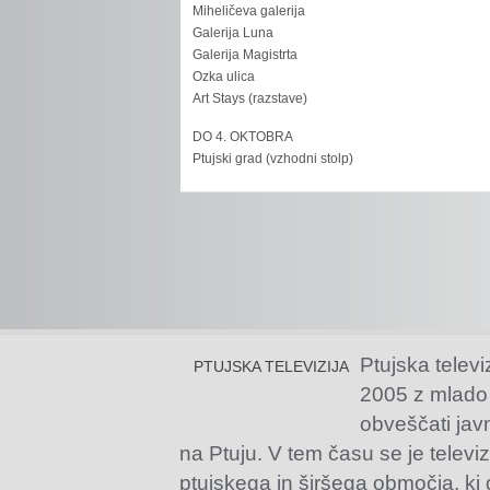
Miheličeva galerija
Galerija Luna
Galerija Magistrta
Ozka ulica
Art Stays (razstave)
DO 4. OKTOBRA
Ptujski grad (vzhodni stolp)
Ptujska televi
PTUJSKA TELEVIZIJA
2005 z mlado
obveščati jav
na Ptuju. V tem času se je televiz
ptujskega in širšega območja, ki