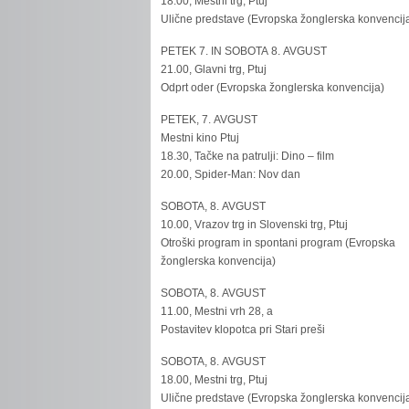
18.00, Mestni trg, Ptuj
Ulične predstave (Evropska žonglerska konvencij
PETEK 7. IN SOBOTA 8. AVGUST
21.00, Glavni trg, Ptuj
Odprt oder (Evropska žonglerska konvencija)
PETEK, 7. AVGUST
Mestni kino Ptuj
18.30, Tačke na patrulji: Dino – film
20.00, Spider-Man: Nov dan
SOBOTA, 8. AVGUST
10.00, Vrazov trg in Slovenski trg, Ptuj
Otroški program in spontani program (Evropska
žonglerska konvencija)
SOBOTA, 8. AVGUST
11.00, Mestni vrh 28, a
Postavitev klopotca pri Stari preši
SOBOTA, 8. AVGUST
18.00, Mestni trg, Ptuj
Ulične predstave (Evropska žonglerska konvencij