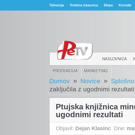
Televizija
Osebna izkaznica
Ekipa
Kontakt
NASLOVNICA
PRODUKCIJA
MARKETING
»
»
Domov
Novice
Splošno
zaključila z ugodnimi rezultati
Ptujska knjižnica minu
ugodnimi rezultati
Objavil:
Dejan Klasinc
Dne:
ma