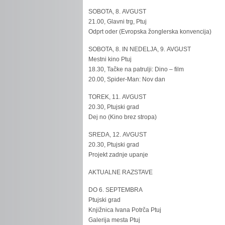
SOBOTA, 8. AVGUST
21.00, Glavni trg, Ptuj
Odprt oder (Evropska žonglerska konvencija)
SOBOTA, 8. IN NEDELJA, 9. AVGUST
Mestni kino Ptuj
18.30, Tačke na patrulji: Dino – film
20.00, Spider-Man: Nov dan
TOREK, 11. AVGUST
20.30, Ptujski grad
Dej no (Kino brez stropa)
SREDA, 12. AVGUST
20.30, Ptujski grad
Projekt zadnje upanje
AKTUALNE RAZSTAVE
DO 6. SEPTEMBRA
Ptujski grad
Knjižnica Ivana Potrča Ptuj
Galerija mesta Ptuj