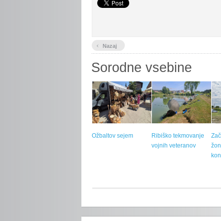
‹
Nazaj
Sorodne vsebine
Ožbaltov sejem
Ribiško tekmovanje
Zač
vojnih veteranov
žon
kon