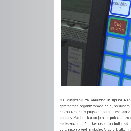
Na
Ministrstvu za obrambo in upravi Repu
spremembo organiziranosti dela, predvsem ti
no?na izmena v ptujskem centru. Vse aktivn
center v Maribor, kar se je hitro pokazalo z
strokovno in lai?no javnostjo, pa tudi med 
dela niso sprejeli najbolje. V zelo kratke