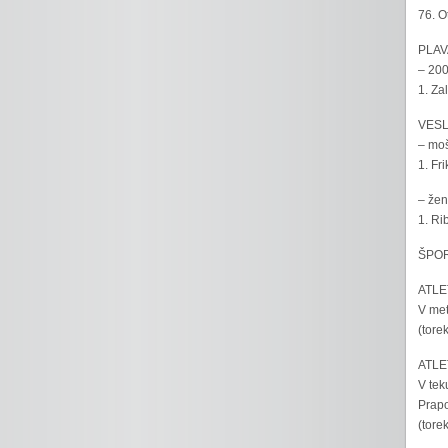
76. O
PLAV
– 200
1. Za
VESL
– moš
1. Fr
– žen
1. Ri
ŠPOR
ATLET
V met
(tore
ATLET
V tek
Prapo
(tore