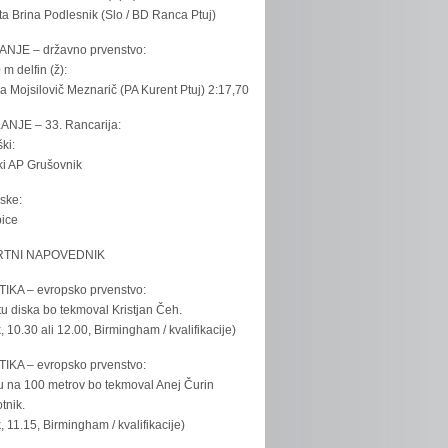
ta Brina Podlesnik (Slo / BD Ranca Ptuj)
ANJE – državno prvenstvo:
 m delfin (ž):
la Mojsilovič Meznarič (PA Kurent Ptuj) 2:17,70
ANJE – 33. Rancarija:
ki:
iki AP Grušovnik
ske:
bice
TNI NAPOVEDNIK
IKA – evropsko prvenstvo:
u diska bo tekmoval Kristjan Čeh.
k, 10.30 ali 12.00, Birmingham / kvalifikacije)
IKA – evropsko prvenstvo:
u na 100 metrov bo tekmoval Anej Čurin
tnik.
k, 11.15, Birmingham / kvalifikacije)