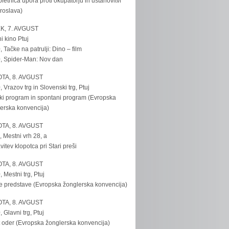
bletnica upora proti okupatorju in ustanovitvi
roslava)
K, 7. AVGUST
i kino Ptuj
, Tačke na patrulji: Dino – film
, Spider-Man: Nov dan
TA, 8. AVGUST
, Vrazov trg in Slovenski trg, Ptuj
ki program in spontani program (Evropska
erska konvencija)
TA, 8. AVGUST
, Mestni vrh 28, a
vitev klopotca pri Stari preši
TA, 8. AVGUST
, Mestni trg, Ptuj
e predstave (Evropska žonglerska konvencija)
TA, 8. AVGUST
, Glavni trg, Ptuj
 oder (Evropska žonglerska konvencija)