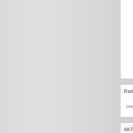
Radi
Dob
AK