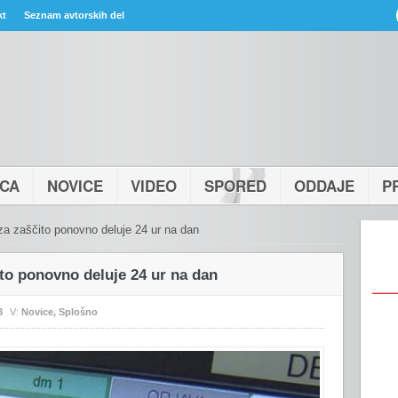
kt
Seznam avtorskih del
ICA
NOVICE
VIDEO
SPORED
ODDAJE
P
r za zaščito ponovno deluje 24 ur na dan
čito ponovno deluje 24 ur na dan
3
V:
Novice
,
Splošno