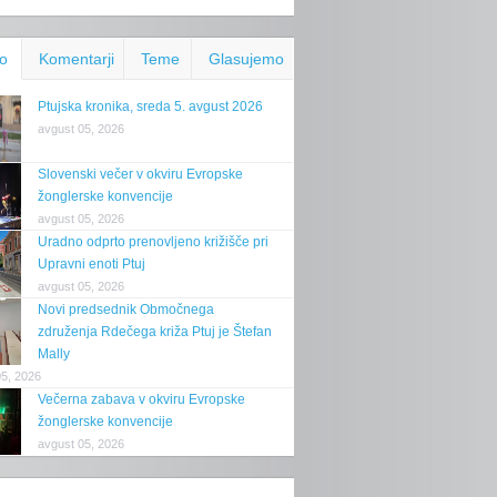
o
Komentarji
Teme
Glasujemo
Ptujska kronika, sreda 5. avgust 2026
avgust 05, 2026
Slovenski večer v okviru Evropske
žonglerske konvencije
avgust 05, 2026
Uradno odprto prenovljeno križišče pri
Upravni enoti Ptuj
avgust 05, 2026
Novi predsednik Območnega
združenja Rdečega križa Ptuj je Štefan
Mally
05, 2026
Večerna zabava v okviru Evropske
žonglerske konvencije
avgust 05, 2026