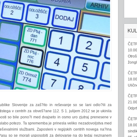
KU
ČETR
10.00
Otroš
žongl
ČETR
18.00
Uličn
ČETR
21.00
blike Slovenije za zaš?ito in reševanje so se lani odlo?ili za
Odprt
stega v centrih za obveš?ane 112. S 1. julijem 2012 se je ukinila
osti so bile pono?i med dvajseto in osmo uro zjutraj prenesene v
ČETR
a slabo potezo. Ta sprememba je prinesla veliko nezadovoljstva med
18.00
reševalnimi službami. Zaposleni v regijskih centrih novega na?ina
sindi
m ?asu so se morali usposobiti za delovanje na do tedaj neznanem