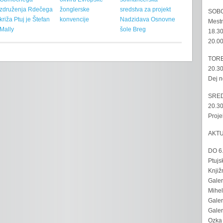
združenja Rdečega
žonglerske
sredstva za projekt
SOBO
križa Ptuj je Štefan
konvencije
Nadzidava Osnovne
Mestn
Mally
šole Breg
18.30
20.00
TORE
20.30
Dej n
SRED
20.30
Proje
AKT
DO 6
Ptujs
Knjiž
Galer
Mihel
Galer
Galer
Ozka 