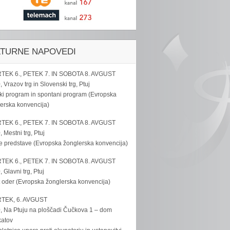
LTURNE NAPOVEDI
TEK 6., PETEK 7. IN SOBOTA 8. AVGUST
, Vrazov trg in Slovenski trg, Ptuj
ki program in spontani program (Evropska
erska konvencija)
TEK 6., PETEK 7. IN SOBOTA 8. AVGUST
, Mestni trg, Ptuj
e predstave (Evropska žonglerska konvencija)
TEK 6., PETEK 7. IN SOBOTA 8. AVGUST
, Glavni trg, Ptuj
 oder (Evropska žonglerska konvencija)
TEK, 6. AVGUST
, Na Ptuju na ploščadi Čučkova 1 – dom
katov