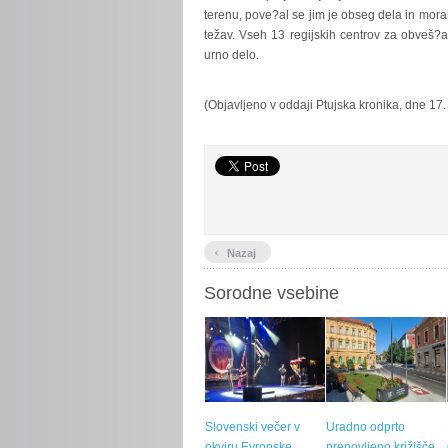
terenu, pove?al se jim je obseg dela in morali
težav. Vseh 13 regijskih centrov za obveš?
urno delo.
(Objavljeno v oddaji Ptujska kronika, dne 17
‹
Nazaj
Sorodne vsebine
Slovenski večer v
Uradno odprto
okviru Evropske
prenovljeno križišče