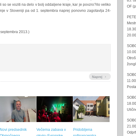
85. o
 so se voziti na delo v bolj oddaljene kraje, kar je povzro?ilo veliko
OF (p
anje v Sloveniji pa od 1. septembra naprej ponovno zagotavlja 24-
PETE
Mestn
18.30
. septembra 2013.)
20.00
SOBO
10.00
Otroš
žongl
SOBO
›
Naprej
11.00
Posta
SOBO
18.00
Uličn
SOBO
21.00
Novi predsednik
Večerna zabava v
Pridobljena
Odprt
Območnega
okviru Evropske
sofinancerska