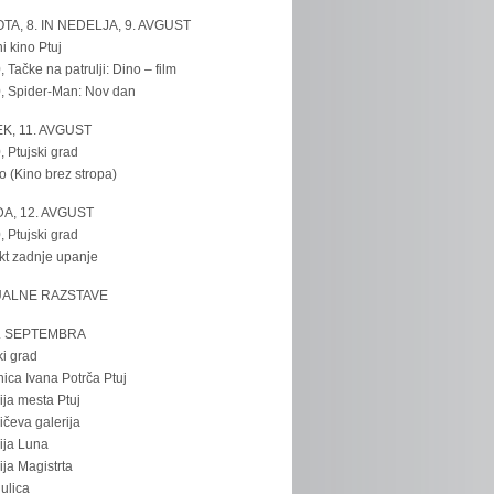
TA, 8. IN NEDELJA, 9. AVGUST
i kino Ptuj
, Tačke na patrulji: Dino – film
, Spider-Man: Nov dan
K, 11. AVGUST
, Ptujski grad
o (Kino brez stropa)
A, 12. AVGUST
, Ptujski grad
kt zadnje upanje
UALNE RAZSTAVE
. SEPTEMBRA
ki grad
nica Ivana Potrča Ptuj
ija mesta Ptuj
ičeva galerija
ija Luna
ija Magistrta
ulica