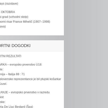
tays (razstave)
. OKTOBRA
ki grad (vzhodni stolp)
rni risar France Mihelič (1907–1998)
tava)
ORTNI DOGODKI
TNI REZULTATI
RKA – evropsko prvenstvo U18:
le:
ija – Italija 88 : 71
slovenske reprezentance je bil ptujski košarkar
ozel.
ANJE – evropsko prvenstvo v razredu
ist:
ske:
ria De Lluc Bestard (Špa)