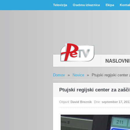
Televizija
Osebna izkaznica
Ekipa
Konta
NASLOVN
»
»
Domov
Novice
Ptujski regijski cente
Ptujski regijski center za zaš
Objavil:
David Breznik
Dne:
september 17, 201