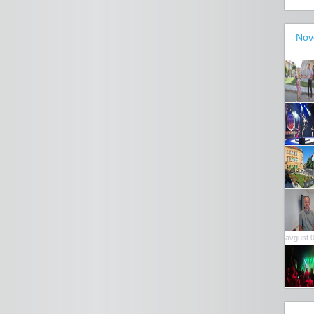
Nov
avgust 