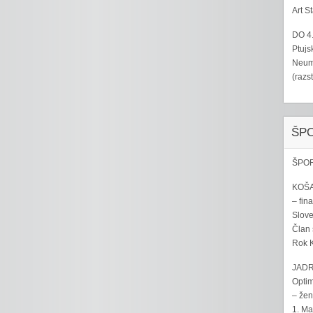
Art S
DO 4
Ptujs
Neumo
(razs
ŠP
ŠPOR
KOŠA
– fina
Sloven
Član 
Rok K
JADR
Optim
– žen
1. Ma