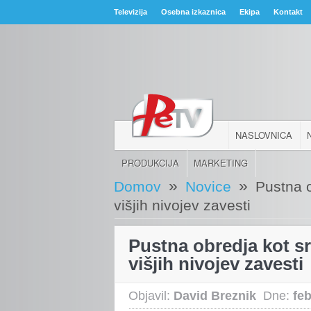
Televizija
Osebna izkaznica
Ekipa
Kontakt
NASLOVNICA
PRODUKCIJA
MARKETING
»
»
Domov
Novice
Pustna 
višjih nivojev zavesti
Pustna obredja kot s
višjih nivojev zavesti
Objavil:
David Breznik
Dne:
fe