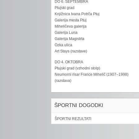
DO 6. SEPTEMBRA
Ptujski grad
Knjižnica Ivana Potrča Ptuj
Galerija mesta Ptuj
Miheličeva galerija
Galerija Luna
Galerija Magistrta
Ozka ulica
Art Stays (razstave)
DO 4. OKTOBRA
Ptujski grad (vzhodni stolp)
Neumorni risar France Mihelič (1907–1998)
(razstava)
ŠPORTNI DOGODKI
ŠPORTNI REZULTATI