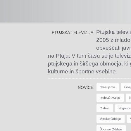
Ptujska televi
PTUJSKA TELEVIZIJA
2005 z mlado
obveščati jav
na Ptuju. V tem času se je televiz
ptujskega in širšega območja, ki
kulturne in športne vsebine.
NOVICE
Glasujemo
Gos
Izobraževanje
K
Ostalo
Pogovor
Verske Oddaje
Športne Oddaje