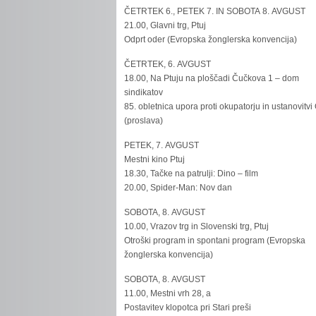
ČETRTEK 6., PETEK 7. IN SOBOTA 8. AVGUST
21.00, Glavni trg, Ptuj
Odprt oder (Evropska žonglerska konvencija)
ČETRTEK, 6. AVGUST
18.00, Na Ptuju na ploščadi Čučkova 1 – dom
sindikatov
85. obletnica upora proti okupatorju in ustanovitvi
(proslava)
PETEK, 7. AVGUST
Mestni kino Ptuj
18.30, Tačke na patrulji: Dino – film
20.00, Spider-Man: Nov dan
SOBOTA, 8. AVGUST
10.00, Vrazov trg in Slovenski trg, Ptuj
Otroški program in spontani program (Evropska
žonglerska konvencija)
SOBOTA, 8. AVGUST
11.00, Mestni vrh 28, a
Postavitev klopotca pri Stari preši