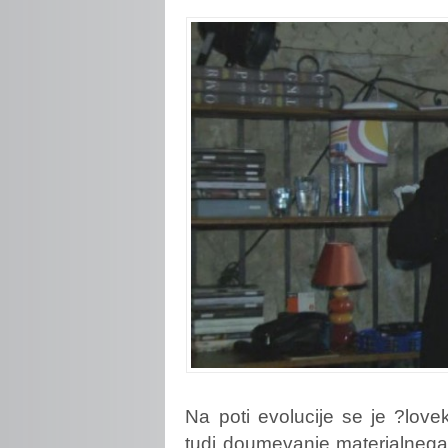
Na
poti evolucije se je ?lov
tudi doumevanje materialneg