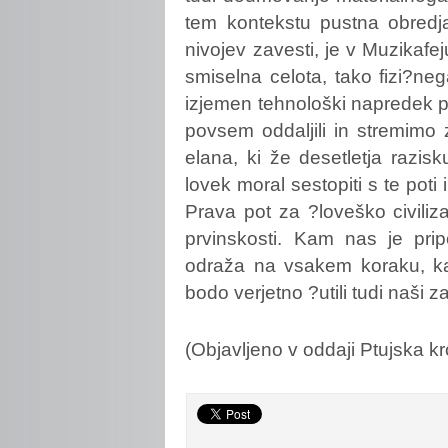
tem kontekstu pustna obredja
nivojev zavesti, je v Muzikafej
smiselna celota, tako fizi?ne
izjemen tehnološki napredek p
povsem oddaljili in stremimo
elana, ki že desetletja razis
lovek moral sestopiti s te poti
Prava pot za ?loveško civiliza
prvinskosti. Kam nas je prip
odraža na vsakem koraku, ka
bodo verjetno ?utili tudi naši 
(Objavljeno v oddaji Ptujska kr