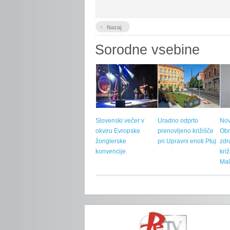
‹
Nazaj
Sorodne vsebine
Slovenski večer v
Uradno odprto
Nov
okviru Evropske
prenovljeno križišče
Ob
žonglerske
pri Upravni enoti Ptuj
zdr
konvencije
kri
Mal