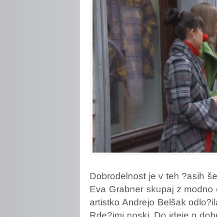
Dobrodelnost
je v teh ?asih š
Eva Grabner skupaj z modno o
artistko Andrejo Belšak odlo?i
Rde?imi noski. Do ideje o do