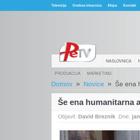
Televizija
Osebna izkaznica
Ekipa
Kontakt
NASLOVNICA
PRODUKCIJA
MARKETING
»
»
Domov
Novice
Še ena 
Še ena humanitarna a
Objavil:
David Breznik
Dne:
ja