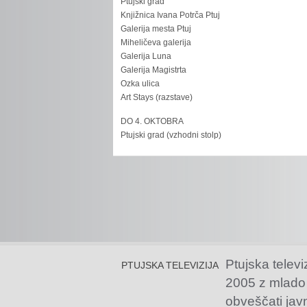
Ptujski grad
Knjižnica Ivana Potrča Ptuj
Galerija mesta Ptuj
Miheličeva galerija
Galerija Luna
Galerija Magistrta
Ozka ulica
Art Stays (razstave)
DO 4. OKTOBRA
Ptujski grad (vzhodni stolp)
Ptujska televi
PTUJSKA TELEVIZIJA
2005 z mlado
obveščati jav