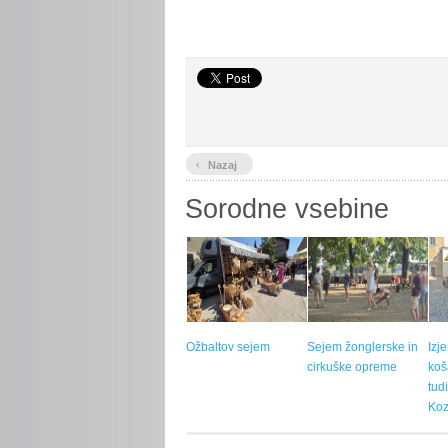
‹
Nazaj
Sorodne vsebine
Ožbaltov sejem
Sejem žonglerske in
Izj
cirkuške opreme
koš
tud
Koz